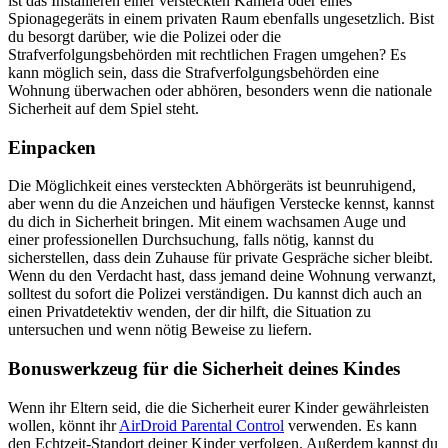
ist das Installieren einer versteckten Kamera oder eines
Spionagegeräts in einem privaten Raum ebenfalls ungesetzlich. Bist
du besorgt darüber, wie die Polizei oder die
Strafverfolgungsbehörden mit rechtlichen Fragen umgehen? Es
kann möglich sein, dass die Strafverfolgungsbehörden eine
Wohnung überwachen oder abhören, besonders wenn die nationale
Sicherheit auf dem Spiel steht.
Einpacken
Die Möglichkeit eines versteckten Abhörgeräts ist beunruhigend,
aber wenn du die Anzeichen und häufigen Verstecke kennst, kannst
du dich in Sicherheit bringen. Mit einem wachsamen Auge und
einer professionellen Durchsuchung, falls nötig, kannst du
sicherstellen, dass dein Zuhause für private Gespräche sicher bleibt.
Wenn du den Verdacht hast, dass jemand deine Wohnung verwanzt,
solltest du sofort die Polizei verständigen. Du kannst dich auch an
einen Privatdetektiv wenden, der dir hilft, die Situation zu
untersuchen und wenn nötig Beweise zu liefern.
Bonuswerkzeug für die Sicherheit deines Kindes
Wenn ihr Eltern seid, die die Sicherheit eurer Kinder gewährleisten
wollen, könnt ihr
AirDroid Parental Control
verwenden. Es kann
den Echtzeit-Standort deiner Kinder verfolgen. Außerdem kannst du