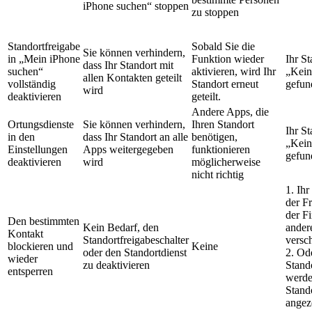
iPhone suchen“ stoppen
zu stoppen
Standortfreigabe
Sobald Sie die
Sie können verhindern,
in „Mein iPhone
Funktion wieder
Ihr St
dass Ihr Standort mit
suchen“
aktivieren, wird Ihr
„Kein
allen Kontakten geteilt
vollständig
Standort erneut
gefun
wird
deaktivieren
geteilt.
Andere Apps, die
Ortungsdienste
Sie können verhindern,
Ihren Standort
Ihr St
in den
dass Ihr Standort an alle
benötigen,
„Kein
Einstellungen
Apps weitergegeben
funktionieren
gefun
deaktivieren
wird
möglicherweise
nicht richtig
1. Ih
der Fr
der F
Den bestimmten
Kein Bedarf, den
ander
Kontakt
Standortfreigabeschalter
versc
blockieren und
Keine
oder den Standortdienst
2. Od
wieder
zu deaktivieren
Stand
entsperren
werde
Stand
angez