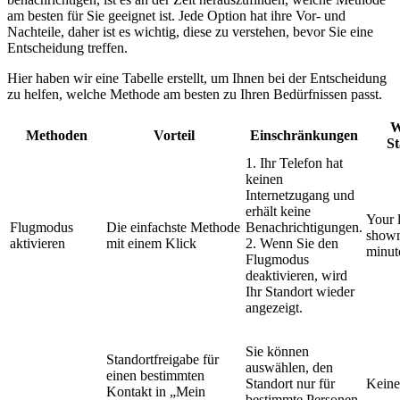
am besten für Sie geeignet ist. Jede Option hat ihre Vor- und
Nachteile, daher ist es wichtig, diese zu verstehen, bevor Sie eine
Entscheidung treffen.
Hier haben wir eine Tabelle erstellt, um Ihnen bei der Entscheidung
zu helfen, welche Methode am besten zu Ihren Bedürfnissen passt.
W
Methoden
Vorteil
Einschränkungen
St
1. Ihr Telefon hat
keinen
Internetzugang und
erhält keine
Your l
Flugmodus
Die einfachste Methode
Benachrichtigungen.
shown
aktivieren
mit einem Klick
2. Wenn Sie den
minut
Flugmodus
deaktivieren, wird
Ihr Standort wieder
angezeigt.
Sie können
Standortfreigabe für
auswählen, den
einen bestimmten
Standort nur für
Keine
Kontakt in „Mein
bestimmte Personen