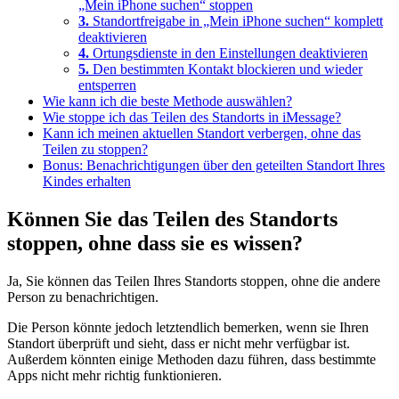
„Mein iPhone suchen“ stoppen
3.
Standortfreigabe in „Mein iPhone suchen“ komplett
deaktivieren
4.
Ortungsdienste in den Einstellungen deaktivieren
5.
Den bestimmten Kontakt blockieren und wieder
entsperren
Wie kann ich die beste Methode auswählen?
Wie stoppe ich das Teilen des Standorts in iMessage?
Kann ich meinen aktuellen Standort verbergen, ohne das
Teilen zu stoppen?
Bonus: Benachrichtigungen über den geteilten Standort Ihres
Kindes erhalten
Können Sie das Teilen des Standorts
stoppen, ohne dass sie es wissen?
Ja, Sie können das Teilen Ihres Standorts stoppen, ohne die andere
Person zu benachrichtigen.
Die Person könnte jedoch letztendlich bemerken, wenn sie Ihren
Standort überprüft und sieht, dass er nicht mehr verfügbar ist.
Außerdem könnten einige Methoden dazu führen, dass bestimmte
Apps nicht mehr richtig funktionieren.