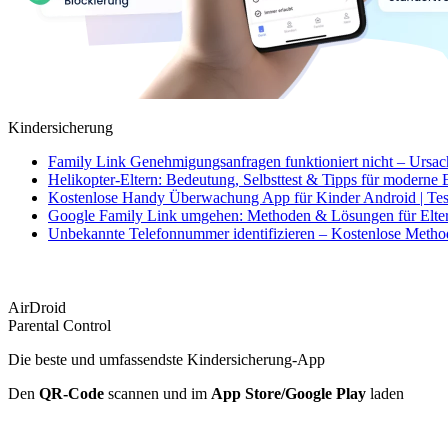
Kindersicherung
Family Link Genehmigungsanfragen funktioniert nicht – Ursa
Helikopter-Eltern: Bedeutung, Selbsttest & Tipps für moderne 
Kostenlose Handy Überwachung App für Kinder Android | Tes
Google Family Link umgehen: Methoden & Lösungen für Elte
Unbekannte Telefonnummer identifizieren – Kostenlose Meth
AirDroid
Parental Control
Die beste und umfassendste Kindersicherung-App
Den
QR-Code
scannen und im
App Store/Google Play
laden