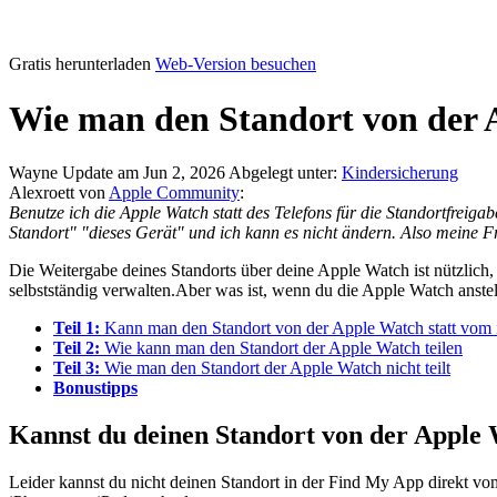
Gratis herunterladen
Web-Version besuchen
Wie man den Standort von der A
Wayne
Update am Jun 2, 2026
Abgelegt unter:
Kindersicherung
Alexroett von
Apple Community
:
Benutze ich die Apple Watch statt des Telefons für die Standortfreig
Standort" "dieses Gerät" und ich kann es nicht ändern. Also meine F
Die Weitergabe deines Standorts über deine Apple Watch ist nützlich
selbstständig verwalten.Aber was ist, wenn du die Apple Watch anstell
Teil 1:
Kann man den Standort von der Apple Watch statt vom 
Teil 2:
Wie kann man den Standort der Apple Watch teilen
Teil 3:
Wie man den Standort der Apple Watch nicht teilt
Bonustipps
Kannst du deinen Standort von der Apple 
Leider kannst du nicht deinen Standort in der Find My App direkt vom