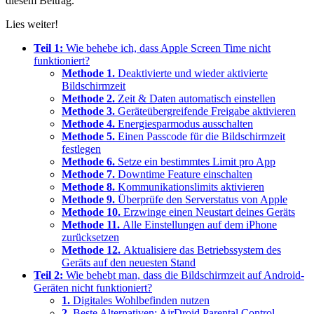
diesem Beitrag.
Lies weiter!
Teil 1:
Wie behebe ich, dass Apple Screen Time nicht
funktioniert?
Methode 1.
Deaktivierte und wieder aktivierte
Bildschirmzeit
Methode 2.
Zeit & Daten automatisch einstellen
Methode 3.
Geräteübergreifende Freigabe aktivieren
Methode 4.
Energiesparmodus ausschalten
Methode 5.
Einen Passcode für die Bildschirmzeit
festlegen
Methode 6.
Setze ein bestimmtes Limit pro App
Methode 7.
Downtime Feature einschalten
Methode 8.
Kommunikationslimits aktivieren
Methode 9.
Überprüfe den Serverstatus von Apple
Methode 10.
Erzwinge einen Neustart deines Geräts
Methode 11.
Alle Einstellungen auf dem iPhone
zurücksetzen
Methode 12.
Aktualisiere das Betriebssystem des
Geräts auf den neuesten Stand
Teil 2:
Wie behebt man, dass die Bildschirmzeit auf Android-
Geräten nicht funktioniert?
1.
Digitales Wohlbefinden nutzen
2.
Beste Alternativen: AirDroid Parental Control