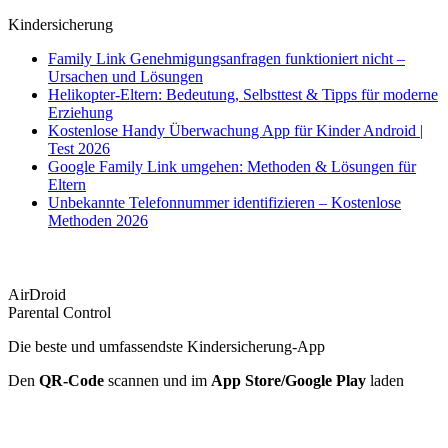
Kindersicherung
Family Link Genehmigungsanfragen funktioniert nicht –
Ursachen und Lösungen
Helikopter-Eltern: Bedeutung, Selbsttest & Tipps für moderne
Erziehung
Kostenlose Handy Überwachung App für Kinder Android |
Test 2026
Google Family Link umgehen: Methoden & Lösungen für
Eltern
Unbekannte Telefonnummer identifizieren – Kostenlose
Methoden 2026
AirDroid
Parental Control
Die beste und umfassendste Kindersicherung-App
Den
QR-Code
scannen und im
App Store/Google Play
laden