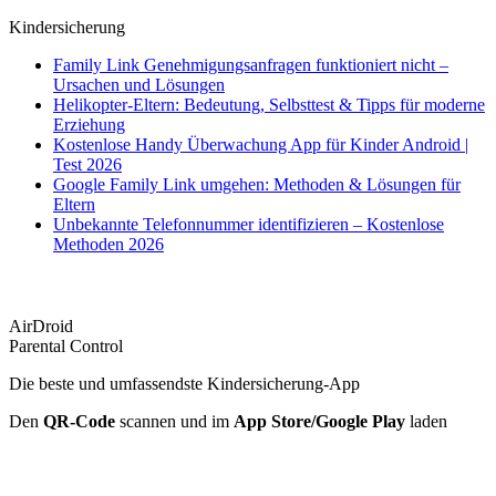
Kindersicherung
Family Link Genehmigungsanfragen funktioniert nicht –
Ursachen und Lösungen
Helikopter-Eltern: Bedeutung, Selbsttest & Tipps für moderne
Erziehung
Kostenlose Handy Überwachung App für Kinder Android |
Test 2026
Google Family Link umgehen: Methoden & Lösungen für
Eltern
Unbekannte Telefonnummer identifizieren – Kostenlose
Methoden 2026
AirDroid
Parental Control
Die beste und umfassendste Kindersicherung-App
Den
QR-Code
scannen und im
App Store/Google Play
laden