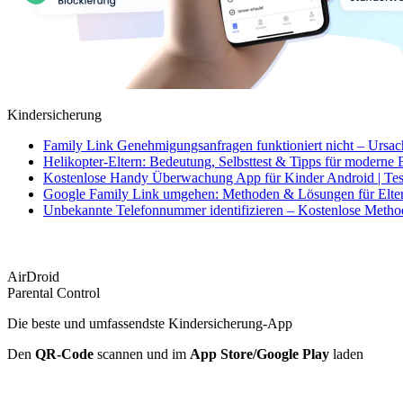
Kindersicherung
Family Link Genehmigungsanfragen funktioniert nicht – Ursa
Helikopter-Eltern: Bedeutung, Selbsttest & Tipps für moderne 
Kostenlose Handy Überwachung App für Kinder Android | Tes
Google Family Link umgehen: Methoden & Lösungen für Elte
Unbekannte Telefonnummer identifizieren – Kostenlose Meth
AirDroid
Parental Control
Die beste und umfassendste Kindersicherung-App
Den
QR-Code
scannen und im
App Store/Google Play
laden