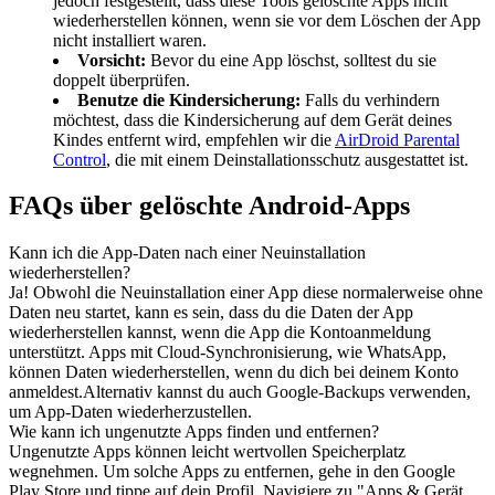
jedoch festgestellt, dass diese Tools gelöschte Apps nicht
wiederherstellen können, wenn sie vor dem Löschen der App
nicht installiert waren.
Vorsicht:
Bevor du eine App löschst, solltest du sie
doppelt überprüfen.
Benutze die Kindersicherung:
Falls du verhindern
möchtest, dass die Kindersicherung auf dem Gerät deines
Kindes entfernt wird, empfehlen wir die
AirDroid Parental
Control
, die mit einem Deinstallationsschutz ausgestattet ist.
FAQs über gelöschte Android-Apps
Kann ich die App-Daten nach einer Neuinstallation
wiederherstellen?
Ja! Obwohl die Neuinstallation einer App diese normalerweise ohne
Daten neu startet, kann es sein, dass du die Daten der App
wiederherstellen kannst, wenn die App die Kontoanmeldung
unterstützt. Apps mit Cloud-Synchronisierung, wie WhatsApp,
können Daten wiederherstellen, wenn du dich bei deinem Konto
anmeldest.Alternativ kannst du auch Google-Backups verwenden,
um App-Daten wiederherzustellen.
Wie kann ich ungenutzte Apps finden und entfernen?
Ungenutzte Apps können leicht wertvollen Speicherplatz
wegnehmen. Um solche Apps zu entfernen, gehe in den Google
Play Store und tippe auf dein Profil. Navigiere zu "Apps & Gerät