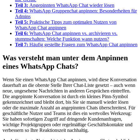
Teil 3:
Angepinnten WhatsApp Chat wieder lösen
Teil 4:
WhatsApp Gruppenchat anpinnen: Besonderheiten für
Admins
Teil 5:
Praktische Tipps zum optimalen Nutzen von
WhatsApp Chat anpinnen
Teil 6:
WhatsApp Chat anpinnen vs. archivieren vs.
stummschalten: Welche Funktion wann nutzen?
Teil 7:
Häufig gestellte Fragen zum WhatsApp Chat anpinnen
Was versteht man unter dem Anpinnen
eines WhatsApp Chats?
Wenn Sie einen WhatsApp Chat anpinnen, wird diese Konversation
dauerhaft an die oberste Stelle Ihrer Chat-Liste gesetzt – auch wenn
neue, ungesehene Nachrichten in anderen Gesprächen eintreffen.
Die angepinnte Konversation ist durch ein kleines Pinn-Symbol
gekennzeichnet und bleibt dort, bis Sie sie manuell wieder lösen
oder die maximale Anzahl an angepinnten Chats überschreitest. Für
geschäftliche Nutzer und Teams ist dies ein wertvolles Werkzeug:
Sie haben sofortigen Zugriff auf dringende Kundenanfragen,
wichtige Projektgruppen oder regelmäßige Geschäftskontakte und
verbessern so Ihre Reaktionszeit nachhaltig.