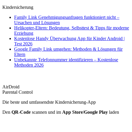
Kindersicherung
Family Link Genehmigungsanfragen funktioniert nicht –
Ursachen und Lösungen
Helikopter-Eltern: Bedeutung, Selbsttest & Tipps für moderne
Erziehung
Kostenlose Handy Überwachung App für Kinder Android |
Test 2026
Google Family Link umgehen: Methoden & Lösungen für
Eltern
Unbekannte Telefonnummer identifizieren – Kostenlose
Methoden 2026
AirDroid
Parental Control
Die beste und umfassendste Kindersicherung-App
Den
QR-Code
scannen und im
App Store/Google Play
laden