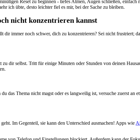
-minütigen Reset zu beginnen - tiefes Atmen, Augen schließen, einfach
 ich übte, desto leichter fiel es mir, bei der Sache zu bleiben.
ch nicht konzentrieren kannst
llt dir immer noch schwer, dich zu konzentrieren? Sei nicht frustriert; da
t zu dir selbst. Tritt für einige Minuten oder Stunden von deinen Haus
en.
u das Thema nicht magst oder es langweilig ist, versuche zuerst an etw
n geht. Im Gegenteil, sie kann den Unterschied ausmachen! Apps wie
A
von Telefon und Einstellungen blockiert. Außerdem kann der Fokusmo