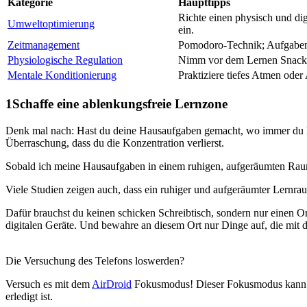
Kategorie
Haupttipps
Richte einen physisch und di
Umweltoptimierung
ein.
Zeitmanagement
Pomodoro-Technik; Aufgaben 
Physiologische Regulation
Nimm vor dem Lernen Snacks
Mentale Konditionierung
Praktiziere tiefes Atmen oder
1
Schaffe eine ablenkungsfreie Lernzone
Denk mal nach: Hast du deine Hausaufgaben gemacht, wo immer du Lust
Überraschung, dass du die Konzentration verlierst.
Sobald ich meine Hausaufgaben in einem ruhigen, aufgeräumten Raum 
Viele Studien zeigen auch, dass ein ruhiger und aufgeräumter Lernra
Dafür brauchst du keinen schicken Schreibtisch, sondern nur einen O
digitalen Geräte. Und bewahre an diesem Ort nur Dinge auf, die mit d
Die Versuchung des Telefons loswerden?
Versuch es mit dem
AirDroid
Fokusmodus! Dieser Fokusmodus kann nur 
erledigt ist.