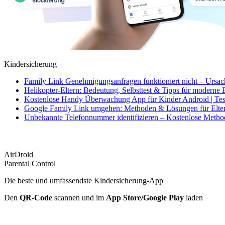
Kindersicherung
Family Link Genehmigungsanfragen funktioniert nicht – Ursa
Helikopter-Eltern: Bedeutung, Selbsttest & Tipps für moderne 
Kostenlose Handy Überwachung App für Kinder Android | Tes
Google Family Link umgehen: Methoden & Lösungen für Elte
Unbekannte Telefonnummer identifizieren – Kostenlose Meth
AirDroid
Parental Control
Die beste und umfassendste Kindersicherung-App
Den
QR-Code
scannen und im
App Store/Google Play
laden