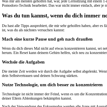
Was mir am meisten geholfen hat, war, jede Lernsitzung mit einem 1
Pomodoro-Technik bearbeitet. Das war nicht immer einfach, aber je mehr
Was du tun kannst, wenn du dich immer no
Du hast alle Tipps ausprobiert, die mir sehr geholfen haben, aber es fä
ist, was du als nächstes versuchen kannst:
Mach eine kurze Pause und geh nach draußen
Wenn du dich dieses Mal nicht auf etwas konzentrieren kannst, sei net
herum. Ein Reset kann deinem Gehirn helfen, sich neu zu konzentrier
Wechsle die Aufgaben
Die meiste Zeit werden wir durch die Aufgabe selbst abgelenkt. Wenn d
dein Selbstvertrauen und deinen Schwung stärken.
Nutze Technologie, um dich besser zu konzentrieren
Technologie ist nicht immer der Feind, wenn es um die Konzentratio
deiner Eltern Ablenkungen bekämpfen kannst.
Nach der Verwendung des Fokusmodus werden alle Apps mit Ausnahme 