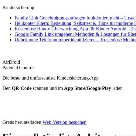
Kindersicherung
Family Link Genehmigungsanfragen funktioniert nicht – Ursa
Helikopter-Eltern: Bedeutung, Selbsttest & Tipps für moderne 
Kostenlose Handy Überwachung App für Kinder Android | Tes
Google Family Link umgehen: Methoden & Lösungen für Elte
Unbekannte Telefonnummer identifizieren – Kostenlose Meth
AirDroid
Parental Control
Die beste und umfassendste Kindersicherung-App
Den
QR-Code
scannen und im
App Store/Google Play
laden
Gratis herunterladen
Web-Version besuchen