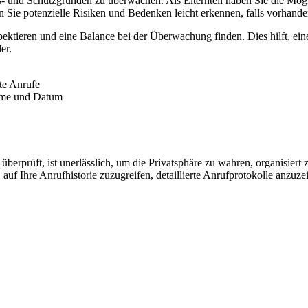
heits- und Schutzgründen zu überwachen. Als Elternteil haben Sie die M
 Sie potenzielle Risiken und Bedenken leicht erkennen, falls vorhande
espektieren und eine Balance bei der Überwachung finden. Dies hilft, e
er.
te Anrufe
Name und Datum
berprüft, ist unerlässlich, um die Privatsphäre zu wahren, organisiert 
auf Ihre Anrufhistorie zuzugreifen, detaillierte Anrufprotokolle anzuz