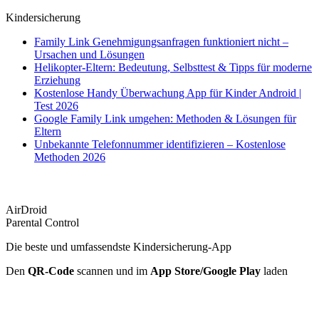
Kindersicherung
Family Link Genehmigungsanfragen funktioniert nicht –
Ursachen und Lösungen
Helikopter-Eltern: Bedeutung, Selbsttest & Tipps für moderne
Erziehung
Kostenlose Handy Überwachung App für Kinder Android |
Test 2026
Google Family Link umgehen: Methoden & Lösungen für
Eltern
Unbekannte Telefonnummer identifizieren – Kostenlose
Methoden 2026
AirDroid
Parental Control
Die beste und umfassendste Kindersicherung-App
Den
QR-Code
scannen und im
App Store/Google Play
laden