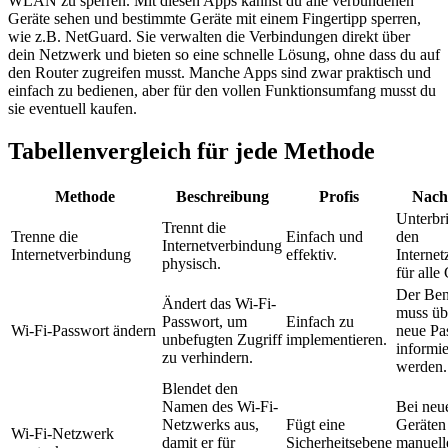
WLAN zu sperren. Mit diesen Apps kannst du alle verbundenen
Geräte sehen und bestimmte Geräte mit einem Fingertipp sperren,
wie z.B. NetGuard. Sie verwalten die Verbindungen direkt über
dein Netzwerk und bieten so eine schnelle Lösung, ohne dass du auf
den Router zugreifen musst. Manche Apps sind zwar praktisch und
einfach zu bedienen, aber für den vollen Funktionsumfang musst du
sie eventuell kaufen.
Tabellenvergleich für jede Methode
Methode
Beschreibung
Profis
Nacht
Unterbr
Trennt die
Trenne die
Einfach und
den
Internetverbindung
Internetverbindung
effektiv.
Interne
physisch.
für alle
Der Ben
Ändert das Wi-Fi-
muss üb
Passwort, um
Einfach zu
Wi-Fi-Passwort ändern
neue Pa
unbefugten Zugriff
implementieren.
informie
zu verhindern.
werden.
Blendet den
Namen des Wi-Fi-
Bei neu
Netzwerks aus,
Fügt eine
Geräten 
Wi-Fi-Netzwerk
damit er für
Sicherheitsebene
manuell