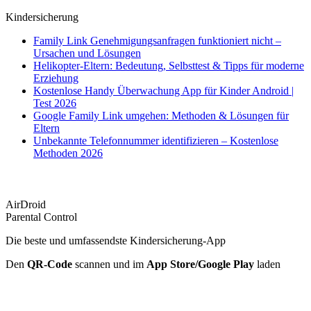
Kindersicherung
Family Link Genehmigungsanfragen funktioniert nicht –
Ursachen und Lösungen
Helikopter-Eltern: Bedeutung, Selbsttest & Tipps für moderne
Erziehung
Kostenlose Handy Überwachung App für Kinder Android |
Test 2026
Google Family Link umgehen: Methoden & Lösungen für
Eltern
Unbekannte Telefonnummer identifizieren – Kostenlose
Methoden 2026
AirDroid
Parental Control
Die beste und umfassendste Kindersicherung-App
Den
QR-Code
scannen und im
App Store/Google Play
laden