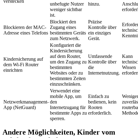
verstecken
unbefugte Nutzer
hinzu.
Anschlu
weniger sichtbar
erforder
ist.
Blockiert den
Präzise
Erforder
Blockieren der MAC-
Zugang eines
Kontrolle über
technis
Adresse eines Telefons
bestimmten Geräts
ein einziges
Kenntni
zum Netzwerk.
Gerät.
Konfiguriert die
Kindersicherung
auf dem Router,
Umfassende
Kann
Kindersicherung auf
um den Zugang zu
Kontrolle über
technis
dem Wi-Fi Router
bestimmten
die
Wissen
einrichten
Websites oder zu
Internetnutzung.
erforder
bestimmten Zeiten
einzuschränken.
Verwendet eine
mobile App, um
Einfach zu
Wenige
Netzwerkmanagement-
den
bedienen, kein
zuverläs
App (NetGuard)
Internetzugang für
Rooten
routerba
bestimmte Apps zu
erforderlich.
Method
sperren.
Andere Möglichkeiten, Kinder vom