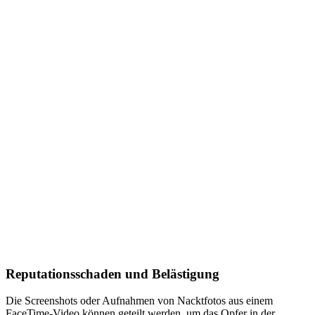
Reputationsschaden und Belästigung
Die Screenshots oder Aufnahmen von Nacktfotos aus einem
FaceTime-Video können geteilt werden, um das Opfer in der