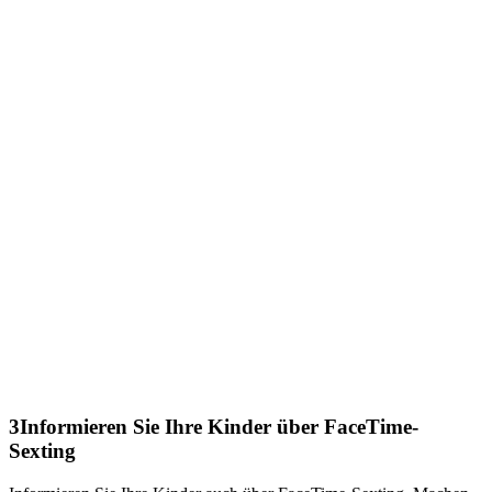
3
Informieren Sie Ihre Kinder über FaceTime-
Sexting