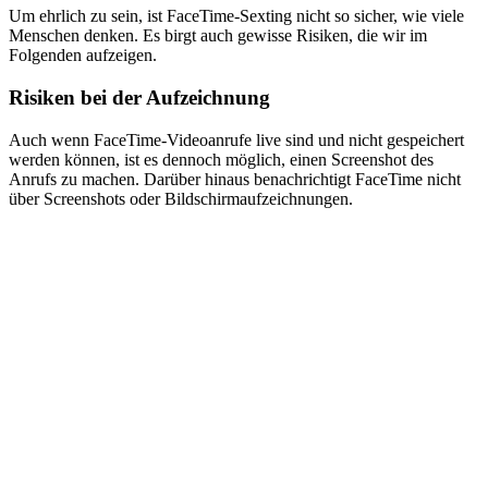
Um ehrlich zu sein, ist FaceTime-Sexting nicht so sicher, wie viele
Menschen denken. Es birgt auch gewisse Risiken, die wir im
Folgenden aufzeigen.
Risiken bei der Aufzeichnung
Auch wenn FaceTime-Videoanrufe live sind und nicht gespeichert
werden können, ist es dennoch möglich, einen Screenshot des
Anrufs zu machen. Darüber hinaus benachrichtigt FaceTime nicht
über Screenshots oder Bildschirmaufzeichnungen.