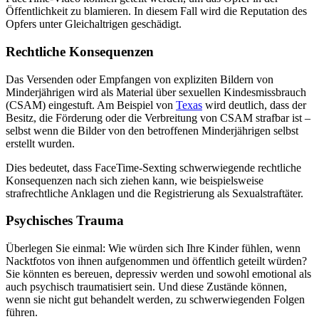
Öffentlichkeit zu blamieren. In diesem Fall wird die Reputation des
Opfers unter Gleichaltrigen geschädigt.
Rechtliche Konsequenzen
Das Versenden oder Empfangen von expliziten Bildern von
Minderjährigen wird als Material über sexuellen Kindesmissbrauch
(CSAM) eingestuft. Am Beispiel von
Texas
wird deutlich, dass der
Besitz, die Förderung oder die Verbreitung von CSAM strafbar ist –
selbst wenn die Bilder von den betroffenen Minderjährigen selbst
erstellt wurden.
Dies bedeutet, dass FaceTime-Sexting schwerwiegende rechtliche
Konsequenzen nach sich ziehen kann, wie beispielsweise
strafrechtliche Anklagen und die Registrierung als Sexualstraftäter.
Psychisches Trauma
Überlegen Sie einmal: Wie würden sich Ihre Kinder fühlen, wenn
Nacktfotos von ihnen aufgenommen und öffentlich geteilt würden?
Sie könnten es bereuen, depressiv werden und sowohl emotional als
auch psychisch traumatisiert sein. Und diese Zustände können,
wenn sie nicht gut behandelt werden, zu schwerwiegenden Folgen
führen.