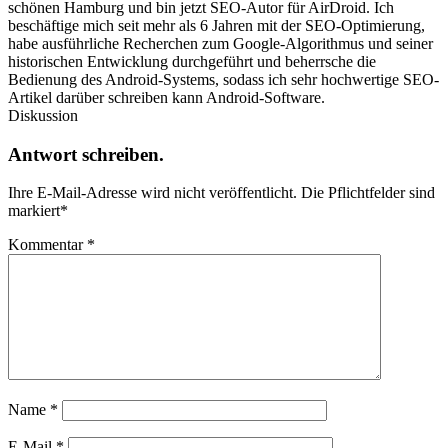
schönen Hamburg und bin jetzt SEO-Autor für AirDroid. Ich
beschäftige mich seit mehr als 6 Jahren mit der SEO-Optimierung,
habe ausführliche Recherchen zum Google-Algorithmus und seiner
historischen Entwicklung durchgeführt und beherrsche die
Bedienung des Android-Systems, sodass ich sehr hochwertige SEO-
Artikel darüber schreiben kann Android-Software.
Diskussion
Antwort schreiben.
Ihre E-Mail-Adresse wird nicht veröffentlicht.
Die Pflichtfelder sind
markiert
*
Kommentar
*
Name
*
E-Mail
*