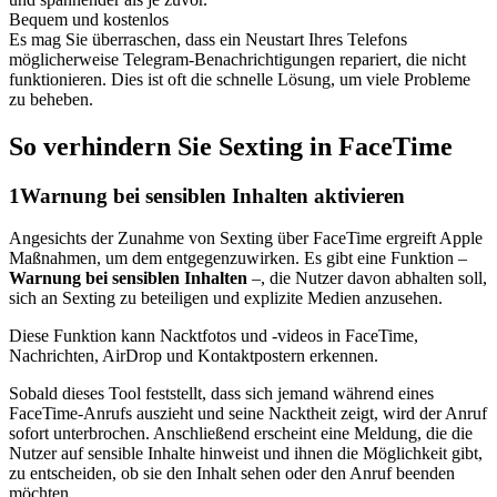
Bequem und kostenlos
Es mag Sie überraschen, dass ein Neustart Ihres Telefons
möglicherweise Telegram-Benachrichtigungen repariert, die nicht
funktionieren. Dies ist oft die schnelle Lösung, um viele Probleme
zu beheben.
So verhindern Sie Sexting in FaceTime
1
Warnung bei sensiblen Inhalten aktivieren
Angesichts der Zunahme von Sexting über FaceTime ergreift Apple
Maßnahmen, um dem entgegenzuwirken. Es gibt eine Funktion –
Warnung bei sensiblen Inhalten
–, die Nutzer davon abhalten soll,
sich an Sexting zu beteiligen und explizite Medien anzusehen.
Diese Funktion kann Nacktfotos und -videos in FaceTime,
Nachrichten, AirDrop und Kontaktpostern erkennen.
Sobald dieses Tool feststellt, dass sich jemand während eines
FaceTime-Anrufs auszieht und seine Nacktheit zeigt, wird der Anruf
sofort unterbrochen. Anschließend erscheint eine Meldung, die die
Nutzer auf sensible Inhalte hinweist und ihnen die Möglichkeit gibt,
zu entscheiden, ob sie den Inhalt sehen oder den Anruf beenden
möchten.