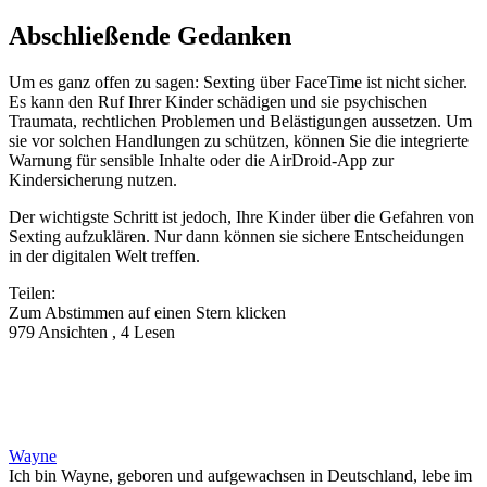
Abschließende Gedanken
Um es ganz offen zu sagen: Sexting über FaceTime ist nicht sicher.
Es kann den Ruf Ihrer Kinder schädigen und sie psychischen
Traumata, rechtlichen Problemen und Belästigungen aussetzen. Um
sie vor solchen Handlungen zu schützen, können Sie die integrierte
Warnung für sensible Inhalte oder die AirDroid-App zur
Kindersicherung nutzen.
Der wichtigste Schritt ist jedoch, Ihre Kinder über die Gefahren von
Sexting aufzuklären. Nur dann können sie sichere Entscheidungen
in der digitalen Welt treffen.
Teilen:
Zum Abstimmen auf einen Stern klicken
979 Ansichten , 4 Lesen
Wayne
Ich bin Wayne, geboren und aufgewachsen in Deutschland, lebe im