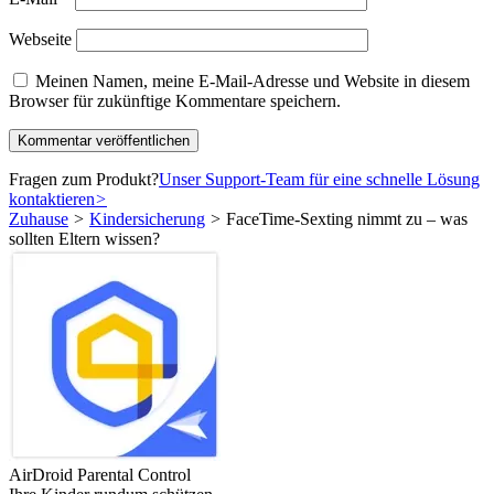
Webseite
Meinen Namen, meine E-Mail-Adresse und Website in diesem
Browser für zukünftige Kommentare speichern.
Fragen zum Produkt?
Unser Support-Team für eine schnelle Lösung
kontaktieren
>
Zuhause
>
Kindersicherung
>
FaceTime-Sexting nimmt zu – was
sollten Eltern wissen?
AirDroid Parental Control