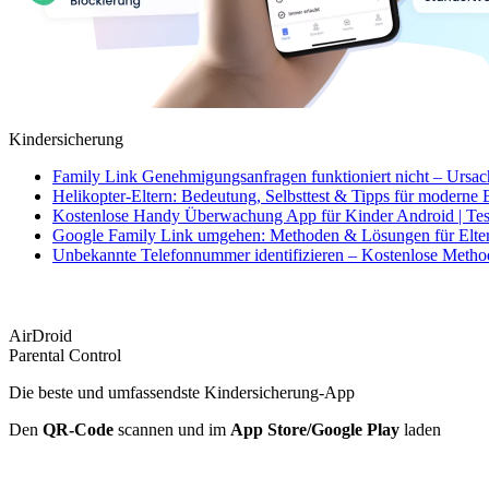
Kindersicherung
Family Link Genehmigungsanfragen funktioniert nicht – Ursa
Helikopter-Eltern: Bedeutung, Selbsttest & Tipps für moderne 
Kostenlose Handy Überwachung App für Kinder Android | Tes
Google Family Link umgehen: Methoden & Lösungen für Elte
Unbekannte Telefonnummer identifizieren – Kostenlose Meth
AirDroid
Parental Control
Die beste und umfassendste Kindersicherung-App
Den
QR-Code
scannen und im
App Store/Google Play
laden