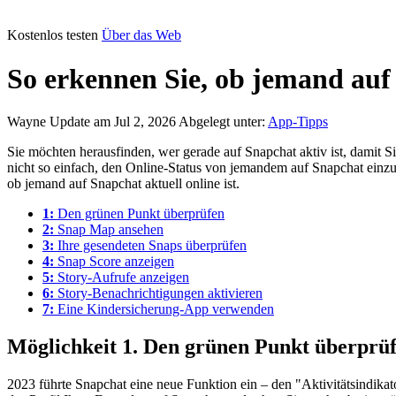
Kostenlos testen
Über das Web
So erkennen Sie, ob jemand auf 
Wayne
Update am Jul 2, 2026
Abgelegt unter:
App-Tipps
Sie möchten herausfinden, wer gerade auf Snapchat aktiv ist, damit S
nicht so einfach, den Online-Status von jemandem auf Snapchat einzu
ob jemand auf Snapchat aktuell online ist.
1:
Den grünen Punkt überprüfen
2:
Snap Map ansehen
3:
Ihre gesendeten Snaps überprüfen
4:
Snap Score anzeigen
5:
Story-Aufrufe anzeigen
6:
Story-Benachrichtigungen aktivieren
7:
Eine Kindersicherung-App verwenden
Möglichkeit 1. Den grünen Punkt überprü
2023 führte Snapchat eine neue Funktion ein – den "Aktivitätsindikat