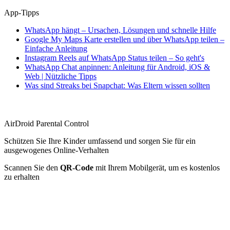
App-Tipps
WhatsApp hängt – Ursachen, Lösungen und schnelle Hilfe
Google My Maps Karte erstellen und über WhatsApp teilen –
Einfache Anleitung
Instagram Reels auf WhatsApp Status teilen – So geht's
WhatsApp Chat anpinnen: Anleitung für Android, iOS &
Web | Nützliche Tipps
Was sind Streaks bei Snapchat: Was Eltern wissen sollten
AirDroid Parental Control
Schützen Sie Ihre Kinder umfassend und sorgen Sie für ein
ausgewogenes Online-Verhalten
Scannen Sie den
QR-Code
mit Ihrem Mobilgerät, um es kostenlos
zu erhalten