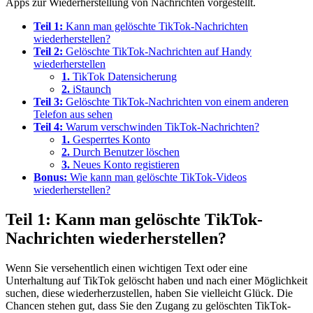
Apps zur Wiederherstellung von Nachrichten vorgestellt.
Teil 1:
Kann man gelöschte TikTok-Nachrichten
wiederherstellen?
Teil 2:
Gelöschte TikTok-Nachrichten auf Handy
wiederherstellen
1.
TikTok Datensicherung
2.
iStaunch
Teil 3:
Gelöschte TikTok-Nachrichten von einem anderen
Telefon aus sehen
Teil 4:
Warum verschwinden TikTok-Nachrichten?
1.
Gesperrtes Konto
2.
Durch Benutzer löschen
3.
Neues Konto registieren
Bonus:
Wie kann man gelöschte TikTok-Videos
wiederherstellen?
Teil 1: Kann man gelöschte TikTok-
Nachrichten wiederherstellen?
Wenn Sie versehentlich einen wichtigen Text oder eine
Unterhaltung auf TikTok gelöscht haben und nach einer Möglichkeit
suchen, diese wiederherzustellen, haben Sie vielleicht Glück. Die
Chancen stehen gut, dass Sie den Zugang zu gelöschten TikTok-