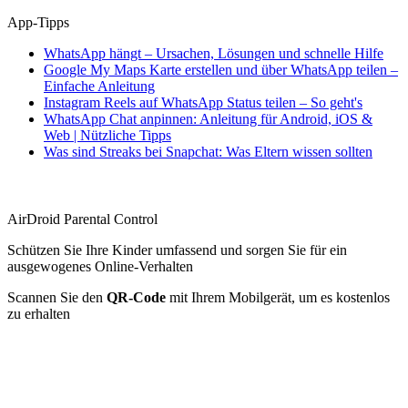
App-Tipps
WhatsApp hängt – Ursachen, Lösungen und schnelle Hilfe
Google My Maps Karte erstellen und über WhatsApp teilen –
Einfache Anleitung
Instagram Reels auf WhatsApp Status teilen – So geht's
WhatsApp Chat anpinnen: Anleitung für Android, iOS &
Web | Nützliche Tipps
Was sind Streaks bei Snapchat: Was Eltern wissen sollten
AirDroid Parental Control
Schützen Sie Ihre Kinder umfassend und sorgen Sie für ein
ausgewogenes Online-Verhalten
Scannen Sie den
QR-Code
mit Ihrem Mobilgerät, um es kostenlos
zu erhalten