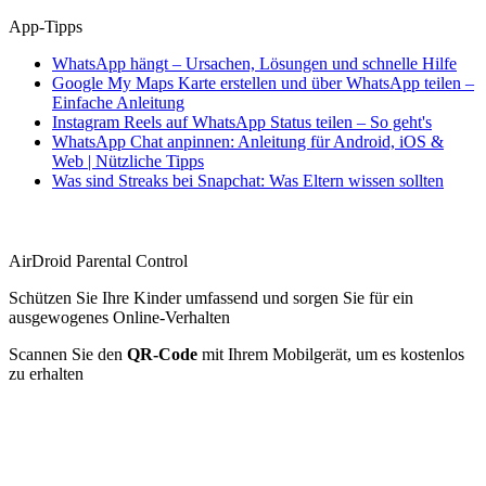
App-Tipps
WhatsApp hängt – Ursachen, Lösungen und schnelle Hilfe
Google My Maps Karte erstellen und über WhatsApp teilen –
Einfache Anleitung
Instagram Reels auf WhatsApp Status teilen – So geht's
WhatsApp Chat anpinnen: Anleitung für Android, iOS &
Web | Nützliche Tipps
Was sind Streaks bei Snapchat: Was Eltern wissen sollten
AirDroid Parental Control
Schützen Sie Ihre Kinder umfassend und sorgen Sie für ein
ausgewogenes Online-Verhalten
Scannen Sie den
QR-Code
mit Ihrem Mobilgerät, um es kostenlos
zu erhalten