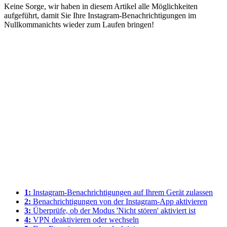
Keine Sorge, wir haben in diesem Artikel alle Möglichkeiten
aufgeführt, damit Sie Ihre Instagram-Benachrichtigungen im
Nullkommanichts wieder zum Laufen bringen!
1:
Instagram-Benachrichtigungen auf Ihrem Gerät zulassen
2:
Benachrichtigungen von der Instagram-App aktivieren
3:
Überprüfe, ob der Modus 'Nicht stören' aktiviert ist
4:
VPN deaktivieren oder wechseln