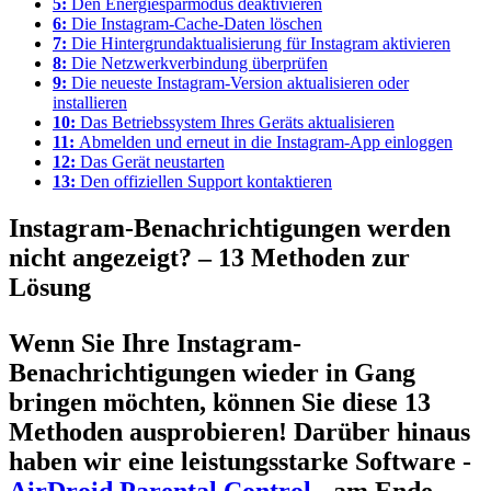
5:
Den Energiesparmodus deaktivieren
6:
Die Instagram-Cache-Daten löschen
7:
Die Hintergrundaktualisierung für Instagram aktivieren
8:
Die Netzwerkverbindung überprüfen
9:
Die neueste Instagram-Version aktualisieren oder
installieren
10:
Das Betriebssystem Ihres Geräts aktualisieren
11:
Abmelden und erneut in die Instagram-App einloggen
12:
Das Gerät neustarten
13:
Den offiziellen Support kontaktieren
Instagram-Benachrichtigungen werden
nicht angezeigt? – 13 Methoden zur
Lösung
Wenn Sie Ihre Instagram-
Benachrichtigungen wieder in Gang
bringen möchten, können Sie diese 13
Methoden ausprobieren! Darüber hinaus
haben wir eine leistungsstarke Software -