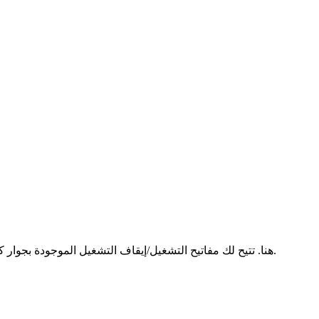
يمكن العثور على جميع إعدادات إشعارات تطبيق YouTube هنا. تتيح لك مفاتيح التشغيل/إيقاف التشغيل الموجودة بجوار كل نوع من أنواع الإشعارات تحديد طريقتك المفضلة للتنبيه بالرسائل الجديدة.