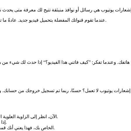
عندما تقوم قنواتك المفضلة بتحميل فيديو جديد. عادةً ما تكون هذه الإشعارات من القنوات التي نقرت على أيقونة الجرس.
تفك. وعندما تفكر: ”كيف فاتني هذا الفيديو؟“ إذا حدث لك شيء من هذا 
عارات يوتيوب لا تعمل؟ حسنًا، ربما تم تسجيل خروجك من حسابك. وربما حدث ذلك للأسباب التالية: ال
اضغط على أيقونة تطبيق YouTube. الآن، انظر إلى الزاوية العلوية اليمنى من شاشتك الرئيسية.
إذا رأيت خيار تسجيل الدخول، فهذا يعني أنك قمت بتسجيل الخروج.
وإذا كان بإمكانك رؤية صورة معرّف Google الخاص بك، فهذا يعني أنك قمت بتسجيل الدخول.