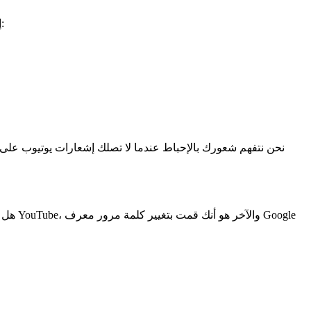
إشعارات يوتيوب هي رسائل أو نوافذ منبثقة تتيح لك معرفة متى يحدث نشاط يتعلق بك على يوتيوب. يمكن أن يكون هذا النشاط واحدًا مما يلي:
نحن نتفهم شعورك بالإحباط عندما لا تصلك إشعارات يوتيوب على ها
هل إش