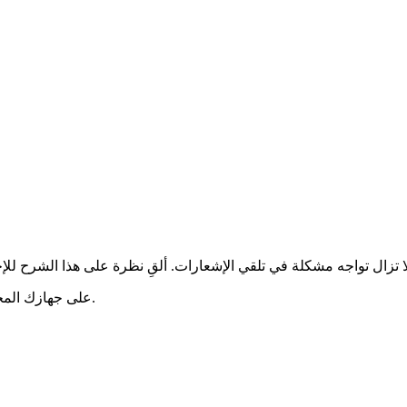
قم بتشغيل تطبيق YouTube على جهازك المحمول، وانقر على أيقونة المستخدم.