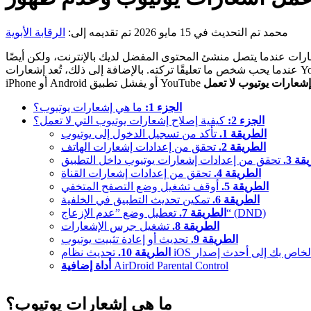
محمد
تم التحديث في 15 مايو 2026
تم تقديمه إلى:
الرقابة الأبوية
ات عندما يتصل منشئ المحتوى المفضل لديك بالإنترنت، ولكن أيضًا
عندما يحب شخص ما تعليقًا تركته. بالإضافة إلى ذلك، تُعد إشعارات YouTube ميزة رائعة تُبقيك على اطلاع دائم عندما يكون المحتوى المفضل لديك متاحًا أو يتم تحميله. ومع ذلك، في بعض الأحيان يفشل جهاز
إشعارات يوتيوب لا تعمل
الجزء 1:
ما هي إشعارات يوتيوب؟
الجزء 2:
كيفية إصلاح إشعارات يوتيوب التي لا تعمل؟
الطريقة 1.
تأكد من تسجيل الدخول إلى يوتيوب
الطريقة 2.
تحقق من إعدادات إشعارات الهاتف
قة 3.
تحقق من إعدادات إشعارات يوتيوب داخل التطبيق
الطريقة 4.
تحقق من إعدادات إشعارات القناة
الطريقة 5.
أوقف تشغيل وضع التصفح المتخفي
الطريقة 6.
تمكين تحديث التطبيق في الخلفية
تعطيل وضع ”عدم الإزعاج“ (DND)
الطريقة 7.
الطريقة 8.
تشغيل جرس الإشعارات
الطريقة 9.
تحديث أو إعادة تثبيت يوتيوب
حديث نظام iOS الخاص بك إلى أحدث إصدار
الطريقة 10.
AirDroid Parental Control
أداة إضافية
ما هي إشعارات يوتيوب؟