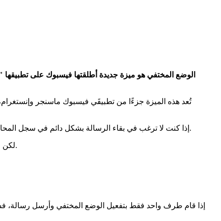
الوضع المختفي هو ميزة جديدة أطلقتها فيسبوك على تطبيقها "ما
تُعد هذه الميزة جزءًا من تطبيقَي فيسبوك ماسنجر وإنستغرا
إذا كنت لا ترغب في بقاء الرسالة بشكل دائم في سجل المحادثة، فإن الوضع المختفي يُعد خيارًا مثاليًا. فالرسائل تكون مرئية فقط أثناء استخدامك النشط للتطبيق، وبمجرد مغادرة المحادثة، تختفي تلقائيًا.
لكن من الجدير بالذكر أن هذه الميزة غير متوفرة في جميع الدول، فهي حالياً متاحة فقط في بعض الدول المحددة، مثل الولايات المتحدة الأمريكية.
إذا قام طرف واحد فقط بتفعيل الوضع المختفي وأرسل رسالة، فس