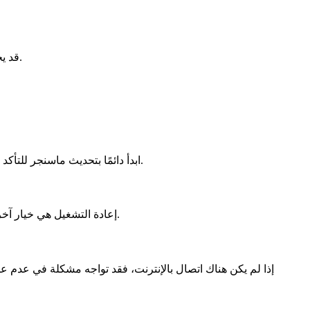
قد يحدث هذا الموقف الشائع في أي وقت، وإصلاحه سيكون بسيطًا مثل تفعيل الوضع أو تعطيله (تشغيله وإيقافه)، لكنه قد يتطلب مزيدًا من الجهد.
ابدأ دائمًا بتحديث ماسنجر للتأكد من أنك تستخدم أحدث نسخة من التطبيق على جهازك. للقيام بذلك، توجه إلى متجر التطبيقات الخاص بك وتحقق من وجود أي تحديثات متاحة.
إعادة التشغيل هي خيار آخر صالح لاستكشاف الأخطاء وإصلاحها يمكن أن يحل المشكلة. لذلك، قم بإغلاق تطبيق ماسنجر ثم أعد فتحه لترى إذا كان ذلك سيحل المشكلة.
إذا لم يكن هناك اتصال بالإنترنت، فقد تواجه مشكلة في عدم عم