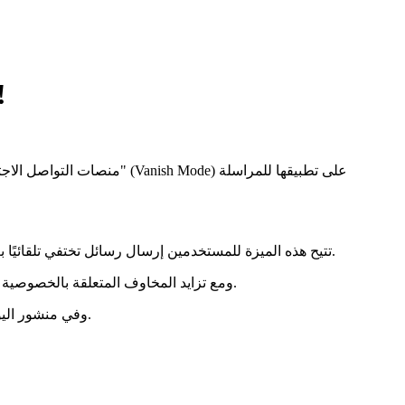
وضع الاختفاء في ماسنجرفيسبوك: كيف يعمل؟
منصات التواصل الاجتماعي 
تتيح هذه الميزة للمستخدمين إرسال رسائل تختفي تلقائيًا بعد أن يراها المستلم. يُعتبر الوضع المختفي إضافة مبتكرة إلى تطبيق ماسنجر، حيث يمنح المستخدمين مستوى جديدًا من الخصوصية والسرية.
ومع تزايد المخاوف المتعلقة بالخصوصية والحاجة إلى وسائل تواصل آمنة، يشكّل الوضع المختفي أداة قيّمة للمستخدمين الذين يرغبون في حماية رسائلهم من الوصول غير المصرح به.
وفي منشور اليوم، سنتناول كل ما تحتاج إلى معرفته عن الوضع المختفي في ماسنجر، من حيث ماهيته، وطريقة عمله، وكيفية استخدامه، إضافة إلى فوائده.