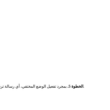
بمجرد تفعيل الوضع المختفي، أي رسالة ترسلها في تلك المحادثة ستختفي تلقائيًا بعد أن يراها الطرف الآخر.
الخطوة 5.