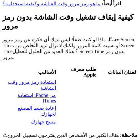
اقرأ أيضاً:
ما هو رمز مرور وقت الشاشة وكيفية استخدامه؟
كيفية إيقاف تشغيل وقت الشاشة بدون رمز
مرور
حسنًا، ماذا لو كنت طفلًا ليس لديك أي فكرة عن رمز مرور Screen
Time، أو نسيت كلمة المرور ولكنك لا تزال تريد التخلص من Screen
Time؟ هناك العديد من الحلول لتعطيل Screen Time بدون رمز
مرور.
طلب معرف
فقدان البيانات
الأساليب
Apple
استعادة رمز مرور وقت
الشاشة
استعادة iPhone من
iTunes
إعادة ضبط المصنع
لجهازك
مسح جهازك
ملاحظة:
هناك الكثير من الأشخاص الذين يقترحون تسجيل الخروج
⚠️