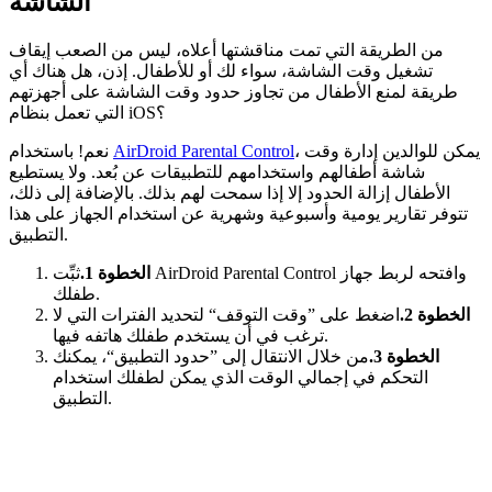
الشاشة
من الطريقة التي تمت مناقشتها أعلاه، ليس من الصعب إيقاف
تشغيل وقت الشاشة، سواء لك أو للأطفال. إذن، هل هناك أي
طريقة لمنع الأطفال من تجاوز حدود وقت الشاشة على أجهزتهم
التي تعمل بنظام iOS؟
، يمكن للوالدين إدارة وقت
AirDroid Parental Control
نعم! باستخدام
شاشة أطفالهم واستخدامهم للتطبيقات عن بُعد. ولا يستطيع
الأطفال إزالة الحدود إلا إذا سمحت لهم بذلك. بالإضافة إلى ذلك،
تتوفر تقارير يومية وأسبوعية وشهرية عن استخدام الجهاز على هذا
التطبيق.
الخطوة 1.
ثبِّت AirDroid Parental Control وافتحه لربط جهاز
طفلك.
الخطوة 2.
اضغط على ”وقت التوقف“ لتحديد الفترات التي لا
ترغب في أن يستخدم طفلك هاتفه فيها.
الخطوة 3.
من خلال الانتقال إلى ”حدود التطبيق“، يمكنك
التحكم في إجمالي الوقت الذي يمكن لطفلك استخدام
التطبيق.