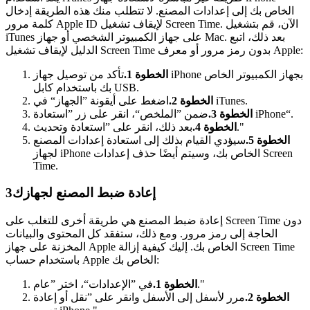
الخاص بك إلى إعدادات المصنع. لا تتطلب منك هذه الطريقة إدخال
كلمة مرور Apple ID لإيقاف تشغيل Screen Time. الآن، قم بتشغيل
iTunes على جهاز الكمبيوتر الشخصي أو جهاز Mac. بعد ذلك، اتبع
الدليل لإيقاف تشغيل Screen Time بدون رمز مرور أو معرف Apple:
الخطوة 1.
تأكد من توصيل جهاز iPhone بجهاز الكمبيوتر الخاص
بك باستخدام كابل USB.
اضغط على أيقونة ”الجهاز“ في iTunes.
الخطوة 2.
ضمن ”الملخص“، انقر على زر ”استعادة iPhone“.
الخطوة 3.
بعد ذلك، انقر على ”استعادة وتحديث."
الخطوة 4.
الخطوة 5.
سيؤدي القيام بذلك إلى استعادة إعدادات المصنع
لجهاز iPhone الخاص بك، وسيتم أيضًا حذف إعدادات Screen
Time.
إعادة ضبط المصنع لجهازك
3
إعادة ضبط المصنع هي طريقة أخرى للتغلب على Screen Time دون
الحاجة إلى رمز مرور. ومع ذلك، ستفقد كل المحتوى والبيانات
المخزنة على جهاز Apple الخاص بك. إليك كيفية إزالة Screen Time
باستخدام حساب Apple الخاص بك:
في ”الإعدادات“، اختر ”عام."
الخطوة 1.
الخطوة 2.
مرر لأسفل إلى الأسفل وانقر على ”نقل أو إعادة