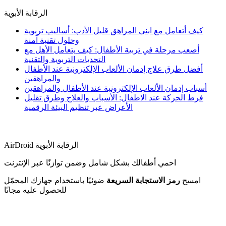
الرقابة الأبوية
كيف أتعامل مع ابني المراهق قليل الأدب: أساليب تربوية
وحلول تقنية آمنة
أصعب مرحلة في تربية الأطفال: كيف يتعامل الأهل مع
التحديات التربوية والتقنية
أفضل طرق علاج إدمان الألعاب الإلكترونية عند الأطفال
والمراهقين
أسباب إدمان الألعاب الإلكترونية عند الأطفال والمراهقين
فرط الحركة عند الاطفال: الأسباب والعلاج وطرق تقليل
الأعراض عبر تنظيم البيئة الرقمية
AirDroid الرقابة الأبوية
احمي أطفالك بشكل شامل وضمن توازنًا عبر الإنترنت
امسح
رمز الاستجابة السريعة
ضوئيًا باستخدام جهازك المحمّل
للحصول عليه مجانًا