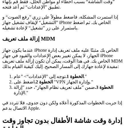
”وقت الشاشة“ بسبب أخطاء أو مواطن الخلل، فقط قم بإنهاء
تطبيق ”الإعدادات“ ثم أعد فتحه.
إذا استمرت المشكلة، فاضغط مطولاً على زري ”رفع الصوت“ و
”التشغيل“ لإيقاف تشغيل جهاز iPhone الخاص بك. ثم اضغط
باستمرار على زر ”تشغيل“ لإعادة تشغيله.
إزالة ملف تعريف MDM
عندما يكون جهاز iPhone الخاص بك مثبتًا عليه ملف تعريف إدارة
الجهاز، لا يمكن تغيير بعض الإعدادات والقيود في جهاز iPhone
الخاص بك. في هذا الوقت، يمكن أن تكون إزالة ملف تعريف MDM
مفيدة لإعادة جهازك إلى المسار الصحيح. إليك كيفية القيام بذلك:
توجه إلى ”الإعدادات“> ”عام."
الخطوة 1.
اضغط على "VPN وإدارة الجهاز."
الخطوة 2.
الخطوة 3.
ضمن ”ملف تعريف نظام الجهاز“، حدد ”إزالة
الإدارة."
إذا جربت الخطوات المذكورة أعلاه ولكن دون جدوى، فلا تتردد في
الاتصال بدعم Apple.
إدارة وقت شاشة الأطفال بدون تجاوز وقت