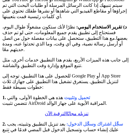
سيتم تنبيهك إذا كانت الرسائل المرسلة أو طلبات البحث التي تم
إجراؤها أو مقاطع الفيديو التي شاهدها أو نشرها طفلك تحتوي على
أي كلمات رئيسية قمت بتعيينها.
د) تقرير الاستخدام اليومي:
نظرًا لأنك ستكون مشغولًا طوال اليوم،
فستحتاج إلى تطبيق يقدم جميع المعلومات، حتى لو تم حذف
بعضها.مع هذا التطبيق، ستحصل على بيانات مفصلة حول من اتصل
أو أرسل رسالة نصية، وفي أي وقت، وما الذي تحدثوا عنه، ومدة
حديثهم معًا.
إلى جانب هذه الميزات الأربع، يقدم هذا التطبيق خدمات أخرى، مثل
تتبع الموقع وإدارة وقت التطبيق والشاشة.
للحصول على هذا التطبيق، توجه إلى Google Play أو App Store
لتنزيل التطبيق. يستغرق تشغيل هذا التطبيق على جهازك ثلاث
خطوات بسيطة فقط:
تحميل وتثبيت
هذه هي الخطوة الأولى، والتي
1.
تتضمن تثبيت AirDroid المراقبة الأبوية على جهاز الوالد.
تنزيله مجانًا
الترقية الآن
سجِّل اشتراك وسجِّل الدخول:
بعد تنزيل التطبيق وتثبيته، يجب
2.
عليك إنشاء حساب وتسجيل الدخول قبل المضي قدمًا في تتبع