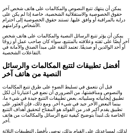
يمكن أن ينتهك تتبع النصوص والمكالمات على هاتف شخص آخر
حقوق الخصوصية والاستقلالية الشخصية، خاصة إذا لم يكن على
دراية بالمراقبة أو وافق عليها. تستند حقوق الخصوصية إلى احترام
الأشخاص وكرامتهم.
يمكن أن يؤثر تتبع الرسائل النصية والمكالمات على هاتف شخص
آخر أيضًا على ثقته وعلاقته بالمتتبع، سواء كان صاحب عمل أو زوجًا
أو أحد الوالدين أو صديقًا. تعتمد الثقة على مبدأ الصدق والأمانة في
التفاعلات الشخصية.
أفضل تطبيقات لتتبع المكالمات والرسائل
النصية من هاتف آخر
قبل أن نتعمق في تسليط الضوء على طرق تتبع المكالمات
والنصوص ومناقشتها، من الضروري أن نضع في اعتبارنا أن لكل
تطبيق إيجابياته وسلبياته. بعض تطبيقات التتبع جيدة في شيء ما،
بينما البعض الآخر جيد في شيء آخر. ومع ذلك، فإن العثور على
تطبيق يقدم أكبر قدر من الفوائد هو المفتاح لتحقيق أهداف التتبع
الخاصة بك.لنبدأ بتوضيح كيفية تتبع الرسائل والمكالمات من هاتف
آخر.
لذلك، لمساعدتك على القيام بذلك، نوصي بأفضل التطبيقات الثلاثة