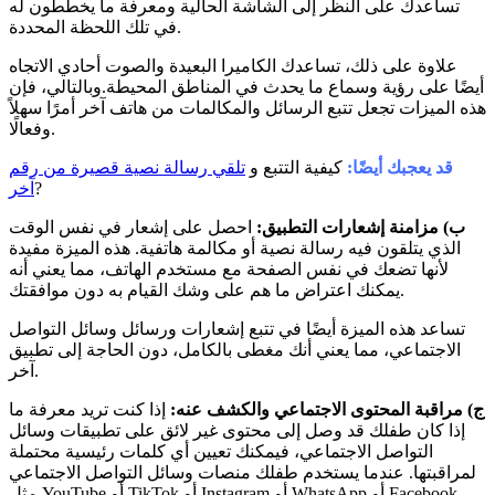
تساعدك على النظر إلى الشاشة الحالية ومعرفة ما يخططون له
في تلك اللحظة المحددة.
علاوة على ذلك، تساعدك الكاميرا البعيدة والصوت أحادي الاتجاه
أيضًا على رؤية وسماع ما يحدث في المناطق المحيطة.وبالتالي، فإن
هذه الميزات تجعل تتبع الرسائل والمكالمات من هاتف آخر أمرًا سهلاً
وفعالًا.
قد يعجبك أيضًا:
كيفية التتبع و
تلقي رسالة نصية قصيرة من رقم
?
آخر
ب) مزامنة إشعارات التطبيق:
احصل على إشعار في نفس الوقت
الذي يتلقون فيه رسالة نصية أو مكالمة هاتفية. هذه الميزة مفيدة
لأنها تضعك في نفس الصفحة مع مستخدم الهاتف، مما يعني أنه
يمكنك اعتراض ما هم على وشك القيام به دون موافقتك.
تساعد هذه الميزة أيضًا في تتبع إشعارات ورسائل وسائل التواصل
الاجتماعي، مما يعني أنك مغطى بالكامل، دون الحاجة إلى تطبيق
آخر.
ج) مراقبة المحتوى الاجتماعي والكشف عنه:
إذا كنت تريد معرفة ما
إذا كان طفلك قد وصل إلى محتوى غير لائق على تطبيقات وسائل
التواصل الاجتماعي، فيمكنك تعيين أي كلمات رئيسية محتملة
لمراقبتها. عندما يستخدم طفلك منصات وسائل التواصل الاجتماعي
مثل YouTube أو TikTok أو Instagram أو WhatsApp أو Facebook،