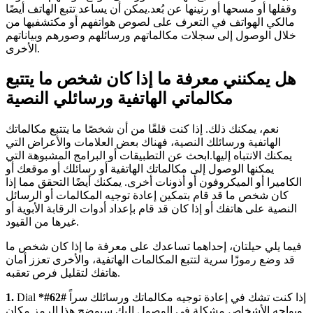
وقفلها أو مسحها أو رنينها عن بُعد.يمكن أن يساعد تتبع الهاتف أيضًا
مالكي الهواتف في التعرف على لصوص هواتفهم أو مكتشفيها من
خلال الوصول إلى سجلات مكالماتهم ورسائلهم وصورهم وبياناتهم
الأخرى.
هل يمكنني معرفة ما إذا كان شخص ما يتتبع
مكالماتي الهاتفية ورسائلي النصية
نعم، يمكنك ذلك. إذا كنت قلقًا من أن شخصًا ما يتتبع مكالماتك
الهاتفية ورسائلك النصية، فهناك بعض العلامات والأعراض التي
يمكنك الانتباه إليها.ابحث عن التطبيقات أو البرامج المشبوهة التي
يمكنها الوصول إلى مكالماتك الهاتفية أو رسائلك أو موقعك أو
الكاميرا أو الميكروفون أو أذونات أخرى. يمكنك أيضًا التحقق مما إذا
كان شخص ما قد قام بتمكين إعادة توجيه المكالمات أو الرسائل
النصية على هاتفك أو إذا كان قد قام بإعداد أدوات الرقابة الأبوية أو
غيرها من القيود.
فيما يلي حيلتان، إحداهما تساعدك على معرفة ما إذا كان شخص ما
قد وضع رموزًا سرية لتتبع المكالمات الهاتفية، والأخرى تعزز أمان
هاتفك لتقليل فرص تعقبه.
إذا كنت تشك في إعادة توجيه مكالماتك ورسائلك سراً
*#62#
Dial
1.
ويواجه الأشخاص مشكلة في الوصول إليك.سيوضح هذا الرمز مكان