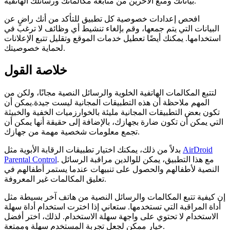
بياناتك ومنع الآخرين من متابعة مكالماتك ورسائلك الهاتفية.
افحص إعدادات خصوصية كل تطبيق للتأكد من أنك راضٍ عن
البيانات التي يتم جمعها، وقم بإلغاء تنشيط أي وظائف لا ترغب في
استخدامها. يمكنك أيضًا تعطيل خدمات الموقع وتقليل تتبع الإعلانات
لحماية خصوصيتك.
خلاصة القول
لتتبع المكالمات الهاتفية الخلوية والرسائل النصية مجانًا، ولكن من
المهم ملاحظة أن هذه التطبيقات المجانية ليست جيدة.يمكن أن
تكون بعض التطبيقات المجانية مليئة بالخوارزميات الخفية والخبيثة
التي يمكن أن تكون ضارة بجهازك، بالإضافة إلى حقيقة أنها يمكن أن
تجمع معلومات شخصية مهمة من جهازك.
AirDroid
بدلاً من ذلك، يمكنك اختيار تطبيقات الرقابة الأبوية مثل
. مع هذا التطبيق، يمكن للوالدين مراقبة الرسائل
Parental Control
النصية لأطفالهم والحصول على تنبيهات عندما يستمر أطفالهم في
تعليق المكالمات غير المعروفة.
إن كيفية تتبع المكالمات والرسائل النصية من هاتف آخر بسيطة مثل
أداة المراقبة التي تستخدمها. ستعاني إذا اخترت استخدام أداة سهلة
الاستخدام لا تحتوي على واجهة سهلة الاستخدام. لذلك، اختر أفضل
خيار ممكن لجعل تجربة المستخدم سهلة وممتعة.