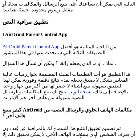
التالية التي يمكن أن تساعدك على تتبع الرسائل والمكالمات مجانًا أو
مقابل رسوم محدودة. حسنًا، هيا نبدأ
تطبيق مراقبة النص
1
AirDroid Parent Control App
من الناحية المثالية هو أفضل
AirDroid Parent Control App
التطبيقات الثلاثة التي سنتحدث عنها في هذا المنشور.
لماذا، أو ما الذي يجعله رائعًا ؟ يمكن أن تسأل هدا السؤال .
هذا التطبيق هو أحد التطبيقات القليلة المصممة بخوارزميات عالية
المعايير بشكل لا يصدق تجعله يقدم نتائج دقيقة وفورية.يمكن لهذا
التطبيق بسهولة تتبع أشياء لا حصر لها من أكثر من جهاز واحد.
بالإضافة إلى ذلك،
نسخة الويب
يتيح لك تتبع المكالمات والرسائل
النصية بسهولة من هاتف آخر عبر الإنترنت.
كيف يتتبع AirDroid مكالمات الهاتف الخلوي والرسائل النصية من
هاتف آخر ؟
تم تصميم تطبيق التتبع هذا للسماح لك بالمراقبة عن بُعد دون
أن يعرف الشخص الذي يستخدم الهاتف الآخر. لا يمكن تحقيق ذلك إلا