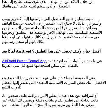
من خلال التأكد من أن الهاتف الذي تنوي تتبعه يطمح إلى هذا
التطبيق، والذي سيتم تثبيته فقط على هاتفك.
سيتم تسليم جميع التفاصيل التي تم تتبعها إليك كتقرير يومي
وأسبوعي. لذلك، لا تحتاج إلى الاستمرار في البحث عن هذا الهاتف
ومراقبته باستمرار خوفًا من حذف المحادثة.سيتم التقاط جميع
الأنشطة المكتملة على الهاتف الآخر بواسطة هذا التطبيق وتخزينها
في مساحات مختلفة بحيث لا يزال بإمكانك رؤيتها حتى لو حذفوا
مكالماتهم أو سجل رسائلهم.
لماذا يعد AirDroid أفضل خيار، وكيف تحصل على هذا التطبيق ؟
هي واحدة من أدوات المراقبة فائقة
AirDroid Parent Control App
التقدم التي يمكن استخدامها لتتبع كل شيء تقريبًا.
وفي الحقيقة، لمساعدتك على فهم سبب كون هذا التطبيق هو
الأفضل، إليك بعض الميزات الأساسية المفيدة التي تفتقر إليها معظم
أدوات التتبع:
أ) المراقبة عن بعد:
عندما يتعلق الأمر بمراقبة هاتف شخص ما،
فأنت بحاجة إلى تطبيق يقدم بيانات دقيقة ويضمن لك البقاء غير
مرئي. هذا التطبيق مزود بميزة النسخ المتطابق للشاشة التي