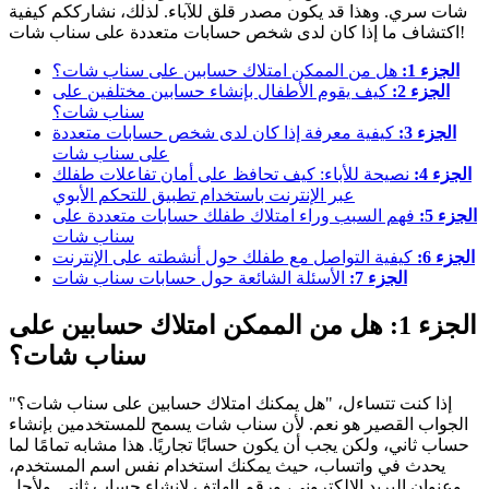
شات سري. وهذا قد يكون مصدر قلق للآباء. لذلك، نشارككم كيفية
اكتشاف ما إذا كان لدى شخص حسابات متعددة على سناب شات!
الجزء 1:
هل من الممكن امتلاك حسابين على سناب شات؟
الجزء 2:
كيف يقوم الأطفال بإنشاء حسابين مختلفين على
سناب شات؟
الجزء 3:
كيفية معرفة إذا كان لدى شخص حسابات متعددة
على سناب شات
الجزء 4:
نصيحة للأباء: كيف تحافظ على أمان تفاعلات طفلك
عبر الإنترنت باستخدام تطبيق للتحكم الأبوي
الجزء 5:
فهم السبب وراء امتلاك طفلك حسابات متعددة على
سناب شات
الجزء 6:
كيفية التواصل مع طفلك حول أنشطته على الإنترنت
الجزء 7:
الأسئلة الشائعة حول حسابات سناب شات
الجزء 1: هل من الممكن امتلاك حسابين على
سناب شات؟
إذا كنت تتساءل، "هل يمكنك امتلاك حسابين على سناب شات؟"
الجواب القصير هو نعم. لأن سناب شات يسمح للمستخدمين بإنشاء
حساب ثاني، ولكن يجب أن يكون حسابًا تجاريًا. هذا مشابه تمامًا لما
يحدث في واتساب، حيث يمكنك استخدام نفس اسم المستخدم،
وعنوان البريد الإلكتروني، ورقم الهاتف لإنشاء حساب ثاني. ولأجل