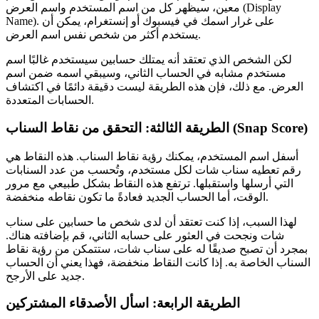
معين، سيظهر كل من اسم المستخدم واسم العرض (Display
Name). على غرار اسمك في فيسبوك أو إنستغرام، يمكن أن
يستخدم أكثر من شخص نفس اسم العرض.
لكن الشخص الذي تعتقد أنه يمتلك حسابين سيستخدم غالبًا اسم
مستخدم مشابه في الحساب الثاني، وسيبقي اسمه ضمن اسم
العرض. مع ذلك، فإن هذه الطريقة ليست دقيقة دائمًا في اكتشاف
الحسابات المتعددة.
الطريقة الثالثة: التحقق من نقاط السناب (Snap Score)
أسفل اسم المستخدم، يمكنك رؤية نقاط السناب. هذه النقاط هي
رقم تعطيه سناب شات لكل مستخدم، وتُحسب من عدد السنابات
التي أرسلها واستقبلها. ترتفع هذه النقاط بشكل طبيعي مع مرور
الوقت، أما الحساب الجديد فعادةً ما تكون نقاطه منخفضة.
لهذا السبب، إذا كنت تعتقد أن لدى شخص ما حسابين على سناب
شات ونجحت في العثور على حسابه الثاني، قم بإضافته هناك.
بمجرد أن تصبح صديقًا له على سناب شات، ستتمكن من رؤية نقاط
السناب الخاصة به. إذا كانت النقاط منخفضة، فهذا يعني أن الحساب
جديد على الأرجح.
الطريقة الرابعة: اسأل الأصدقاء المشتركين