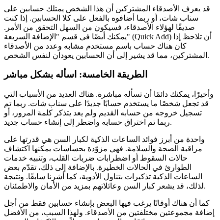
قد يعرف الأصدقاء المشتركين أن هذا الشخص يمتلك حسابين على
سناب شات، أو ربما أضافوه بالفعل على كلا الحسابين. إذا كنت
صديقًا لهؤلاء الأصدقاء، فسيكون من السهل التحقق من الأمر.
يمكنك أيضًا في قسم "الإضافة السريعة" (Quick Add) أن تلاحظ إذا
كان هناك حساب باسم مستخدم مشابه وعدد من الأصدقاء
المشتركين، مما قد يشير إلى أن الحسابين يعودان لنفس الشخص.
الطريقة الخامسة: اسأله بشكل مباشر
وأخيرًا، يمكنك دائمًا أن تسأله مباشرة. هناك العديد من الأسباب التي
قد تجعل شخصًا ما يستخدم حسابًا جديدًا على سناب شات. ربما تم
تسجيل خروجه من حسابه القديم ولم يعد يتذكر كلمة المرور، أو
ربما تم اختراق حسابه واضطر إلى إنشاء حساب جديد.
واحدة من أبرز فوائد الساعات الذكية لكبار السن هي قدرتها على
مراقبة الصحة والسلامة. فهي مزوّدة بحساسات يمكنها اكتشاف
حالات السقوط أو اضطرابات ضربات القلب، وتنبيه خدمات
الطوارئ في الحالات الخطيرة. بالإضافة إلى ذلك، تقدّم بعض
الساعات الذكية تذكيرات بتناول الأدوية، كما أشرنا سابقًا. ونتيجة
لذلك، قد يشعر كبار السن وعائلاتهم بمزيد من الأمان والاطمئنان.
كما أن هناك أوقاتًا يرغب فيها البعض بإنشاء حسابين فقط من أجل
إضافة مجموعتين مختلفتين من الأصدقاء. ولهذا السبب، من الأفضل