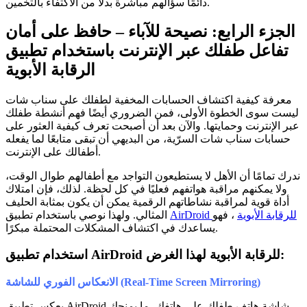
دائمًا سؤالهم مباشرة بدلاً من الاكتفاء بالتخمين.
الجزء الرابع: نصيحة للآباء – حافظ على أمان
تفاعل طفلك عبر الإنترنت باستخدام تطبيق
الرقابة الأبوية
معرفة كيفية اكتشاف الحسابات المخفية لطفلك على سناب شات
ليست سوى الخطوة الأولى، فمن الضروري أيضًا فهم أنشطة طفلك
عبر الإنترنت وحمايتها. والآن بعد أن أصبحت تعرف كيفية العثور على
حسابات سناب شات السرّية، من البديهي أن تبقى متابعًا لما يفعله
أطفالك على الإنترنت.
ندرك تمامًا أن الأهل لا يستطيعون التواجد مع أطفالهم طوال الوقت،
ولا يمكنهم مراقبة هواتفهم فعليًا في كل لحظة. لذلك، فإن امتلاك
أداة قوية لمراقبة نشاطاتهم الرقمية يمكن أن يكون بمثابة الحليف
AirDroid للرقابة الأبوية
، فهو
المثالي. ولهذا نوصي باستخدام تطبيق
يساعدك في اكتشاف المشكلات المحتملة مبكرًا.
استخدام تطبيق AirDroid للرقابة الأبوية لهذا الغرض:
الانعكاس الفوري للشاشة (Real-Time Screen Mirroring)
يعكس تطبيق AirDroid شاشة هاتف طفلك على هاتفك، ما يمنحك