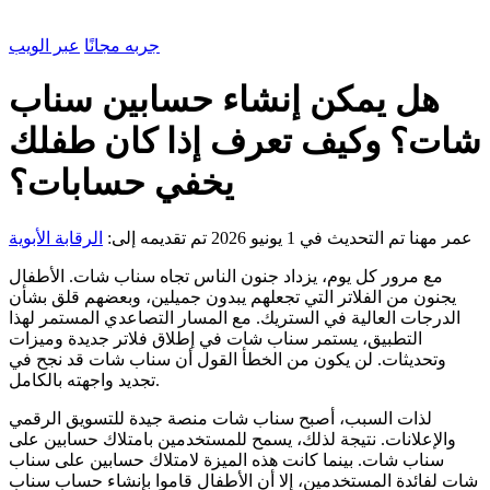
جربه مجانًا
عبر الويب
هل يمكن إنشاء حسابين سناب
شات؟ وكيف تعرف إذا كان طفلك
يخفي حسابات؟
عمر مهنا
تم التحديث في 1 يونيو 2026
تم تقديمه إلى:
الرقابة الأبوية
مع مرور كل يوم، يزداد جنون الناس تجاه سناب شات. الأطفال
يجنون من الفلاتر التي تجعلهم يبدون جميلين، وبعضهم قلق بشأن
الدرجات العالية في الستريك. مع المسار التصاعدي المستمر لهذا
التطبيق، يستمر سناب شات في إطلاق فلاتر جديدة وميزات
وتحديثات. لن يكون من الخطأ القول أن سناب شات قد نجح في
تجديد واجهته بالكامل.
لذات السبب، أصبح سناب شات منصة جيدة للتسويق الرقمي
والإعلانات. نتيجة لذلك، يسمح للمستخدمين بامتلاك حسابين على
سناب شات. بينما كانت هذه الميزة لامتلاك حسابين على سناب
شات لفائدة المستخدمين، إلا أن الأطفال قاموا بإنشاء حساب سناب