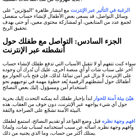
الرغبة في التأثير عبر الإنترنت
مع انتشار ظاهرة "المؤثرين" على
وسائل التواصل، قد يسعى بعض الأطفال لإنشاء حساب منفصل
لجمع عدد من المتابعين، أو لمشاركة محتوى معين، أو حتى بهدف
تحقيق الربح.
الجزء السادس: التواصل مع طفلك حول
أنشطته عبر الإنترنت
سواء كنت تتفهم أو لا تتقبل الأسباب التي تدفع طفلك لإنشاء حساب
آخر على سناب شات أو أي منصة أخرى، عليك أن تُدرك أن وجوده
على الإنترنت لا يزال غير آمن تمامًا. لذلك، فإن فتح باب الحوار مع
أطفالك حول أنشطتهم الرقمية يُعد خطوة مهمة في توجيههم نحو
استخدام آمن ومسؤول. إليك بعض النصائح:
هيّئ بيئة آمنة للحوار
ابدأ بإخبار طفلك أنه يمكنه التحدث إليك بحرية
حول أي شيء يواجهه عبر الإنترنت، دون خوف من العقاب. هذه
البيئة الآمنة تشجّع على الصراحة والثقة.
افهم وجهة نظره
قبل وضع القواعد أو تقديم النصائح، استمع لطفلك
وافهم وجهة نظره. اسأله عن سبب استخدامه لسناب شات، ولماذا
يمتلك أكثر من حساب، وما الذي يجنيه من ذلك.