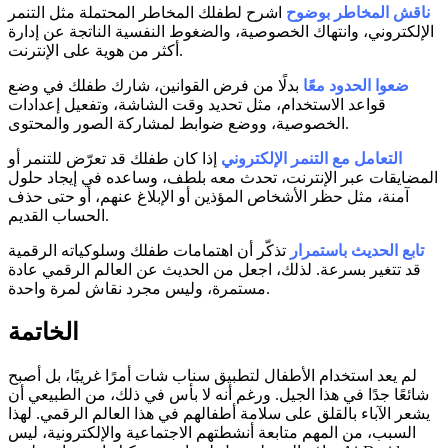
ناقش المخاطر بوضوح
اشرح لطفلك المخاطر المحتملة مثل التنمر
الإلكتروني، وانتهاك الخصوصية، والضغوط النفسية الناتجة عن إدارة
أكثر من هوية على الإنترنت.
ضعوا الحدود معًا
بدلًا من فرض القوانين، شارك طفلك في وضع
قواعد الاستخدام، مثل تحديد وقت الشاشة، وتفعيل إعدادات
الخصوصية، ووضع ضوابط لمشاركة الصور والمحتوى.
التعامل مع التنمر الإلكتروني
إذا كان طفلك قد تعرّض للتنمر أو
المضايقات عبر الإنترنت، تحدث معه بلطف، وساعده في إيجاد حلول
آمنة، مثل حظر الأشخاص المؤذين أو الإبلاغ عنهم، أو حتى حذف
الحساب القديم.
تابع الحديث باستمرار
تذكّر أن اهتمامات طفلك وسلوكياته الرقمية
قد تتغير بسرعة. لذلك، اجعل من الحديث عن العالم الرقمي عادة
مستمرة، وليس مجرد نقاش لمرة واحدة.
الخاتمة
لم يعد استخدام الأطفال لتطبيق سناب شات أمرًا غريبًا، بل أصبح
شائعًا جدًا في هذا الجيل. ورغم أنه لا بأس في ذلك، من الطبيعي أن
يشعر الآباء بالقلق على سلامة أطفالهم في هذا العالم الرقمي. لهذا
السبب، من المهم متابعة أنشطتهم الاجتماعية والإلكترونية، ليس