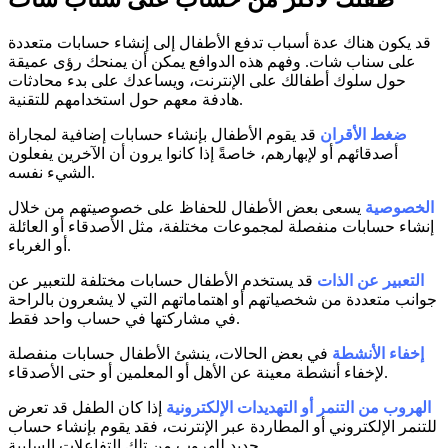
قد يكون هناك عدة أسباب تدفع الأطفال إلى إنشاء حسابات متعددة
على سناب شات. وفهم هذه الدوافع يمكن أن يمنحك رؤى عميقة
حول سلوك أطفالك على الإنترنت، ويساعدك على بدء محادثات
هادفة معهم حول استخدامهم للتقنية.
ضغط الأقران
قد يقوم الأطفال بإنشاء حسابات إضافية لمجاراة
أصدقائهم أو لإبهارهم، خاصةً إذا كانوا يرون أن الآخرين يفعلون
الشيء نفسه.
الخصوصية
يسعى بعض الأطفال للحفاظ على خصوصيتهم من خلال
إنشاء حسابات منفصلة لمجموعات مختلفة، مثل الأصدقاء أو العائلة
أو الغرباء.
التعبير عن الذات
قد يستخدم الأطفال حسابات مختلفة للتعبير عن
جوانب متعددة من شخصياتهم أو اهتماماتهم التي لا يشعرون بالراحة
في مشاركتها في حساب واحد فقط.
إخفاء الأنشطة
في بعض الحالات، ينشئ الأطفال حسابات منفصلة
لإخفاء أنشطة معينة عن الأهل أو المعلمين أو حتى الأصدقاء.
الهروب من التنمر أو التهديدات الإلكترونية
إذا كان الطفل قد تعرض
للتنمر الإلكتروني أو المطاردة عبر الإنترنت، فقد يقوم بإنشاء حساب
جديد للهروب من تلك التفاعلات السلبية.