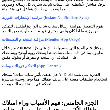
عرضًا مباشرًا لأنشطته على سناب شات. سترى كل رسالة وصورة،
مما يضمن أن طفلك يتفاعل في بيئة آمنة.
مزامنة الإشعارات الفورية (Instant Notifications Sync)
يقوم التطبيق بمزامنة رسائل سناب شات الواردة لطفلك، لتتمكن
من رؤية ما إذا كان يتلقى محتوى غير مناسب أو يتعرض للتنمر.
مراقبة استخدام التطبيقات (Monitor App Usage)
من خلال AirDroid، يمكنك تتبع المدة التي يقضيها طفلك على كل
تطبيق، بما في ذلك سناب شات. هذا يمنحك رؤية أوضح ويساعدك
على اكتشاف أي استخدام مفرط أو سلوك مقلق.
التحكم في التطبيقات (App Control)
هل يقلقك تأثير سناب شات؟ يمنحك AirDroid القدرة على تقييد
استخدام تطبيقات معينة على هاتف طفلك، مما يوفر وسيلة مباشرة
للتحكم في استخدامه للتطبيقات.
الجزء الخامس: فهم الأسباب وراء امتلاك
طفلك لأكثر من حساب على سناب شات