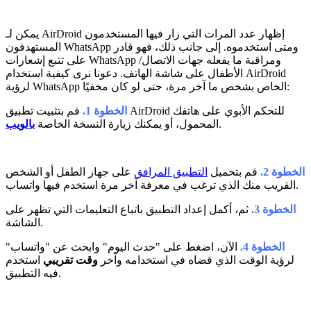
يمكن لـ AirDroid إظهار عدد المرات التي زار فيها المستخدمون
المستهدفون WhatsApp ومتى استخدموه. إلى جانب ذلك، فهو قادر
على تتبع إشعارات WhatsApp ومراقبة ما يفعله جهات الاتصال/
الأطفال على شاشة الهاتف. دعونا نرى كيفية استخدام AirDroid
لرؤية WhatsApp الخاص بشخص ما آخر مرة، حتى لو كان مخفيًا:
الخطوة 1.
قم بتثبيت تطبيق AirDroid للتحكم الأبوي على هاتفك
.
المحمول، أو يمكنك زيارة النسخة الخاصة
بالويب
الخطوة 2.
قم بتحميل
التطبيق المرافق
على جهاز الطفل أو الشخص
القريب منك الذي ترغب في معرفة آخر مرة استخدم فيها واتساب.
الخطوة 3.
ثم، أكمل إعداد التطبيق باتباع التعليمات التي تظهر على
الشاشة.
الخطوة 4.
الآن، اضغط على "حدث اليوم" وابحث عن "واتساب"
لرؤية الوقت الذي قضاه في استخدامه وآخر
وقت تقريبي
استخدم
فيه التطبيق.