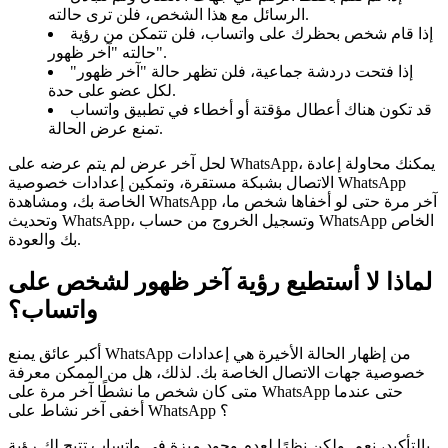
الرسائل مع هذا الشخص، فلن ترى حالته.
إذا قام شخص بحظرك على واتساب، فلن تتمكن من رؤية
حالته "آخر ظهور".
إذا فتحت دردشة جماعية، فلن تظهر حالة "آخر ظهور"
لكل عضو على حدة.
قد تكون هناك أعطال مؤقتة أو أخطاء في تطبيق واتساب
تمنع عرض الحالة.
لحل آخر عرض لم يتم عرضه على WhatsApp، يمكنك محاولة إعادة
الاتصال بشبكة مستقرة، وتمكين إعدادات خصوصية WhatsApp
الخاصة بك، ومشاهدة WhatsApp آخر مرة حتى لو أخفاها شخص ما،
وتحديث WhatsApp، وتسجيل الخروج من حساب WhatsApp الخاص
بك والعودة.
لماذا لا أستطيع رؤية آخر ظهور لشخص على
واتساب؟
أكبر عائق يمنع WhatsApp من إظهار الحالة الأخيرة هي إعدادات
خصوصية جهات الاتصال الخاصة بك. لذلك، هل من الممكن معرفة
متى كان شخص ما نشطًا آخر مرة على WhatsApp حتى عندما
أخفى آخر نشاط على WhatsApp ؟
بالتأكيد، نعم. ولكن نظرًا لعدم وجود ميزة في واتساب تتيح لك رؤية