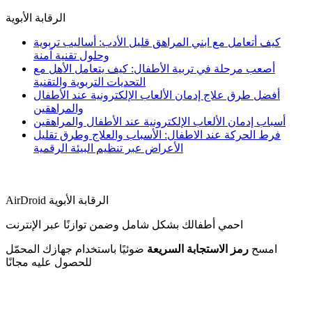
الرقابة الأبوية
كيف أتعامل مع ابني المراهق قليل الأدب: أساليب تربوية
وحلول تقنية آمنة
أصعب مرحلة في تربية الأطفال: كيف يتعامل الأهل مع
التحديات التربوية والتقنية
أفضل طرق علاج إدمان الألعاب الإلكترونية عند الأطفال
والمراهقين
أسباب إدمان الألعاب الإلكترونية عند الأطفال والمراهقين
فرط الحركة عند الاطفال: الأسباب والعلاج وطرق تقليل
الأعراض عبر تنظيم البيئة الرقمية
AirDroid الرقابة الأبوية
احمي أطفالك بشكل شامل وضمن توازنًا عبر الإنترنت
امسح
رمز الاستجابة السريعة
ضوئيًا باستخدام جهازك المحمّل
للحصول عليه مجانًا