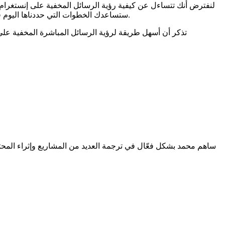
لنفترض أنك تتساءل عن كيفية رؤية الرسائل المخفية على إنستغرام. ف
ستساعدك الخطوات التي حددناها اليوم في معرفة المزيد حول كيفية العثور على الرسائل المخفية على إنستغرام وما يمكنك فعله لضمان الوصول إلى رسائلك بسهولة ودون مشاكل.
تذكر أن أسهل طريقة لرؤية الرسائل المباشرة المخفية على
ساهم محمد بشكل فعّال في ترجمة العديد من المشاريع وإثراء المحتو