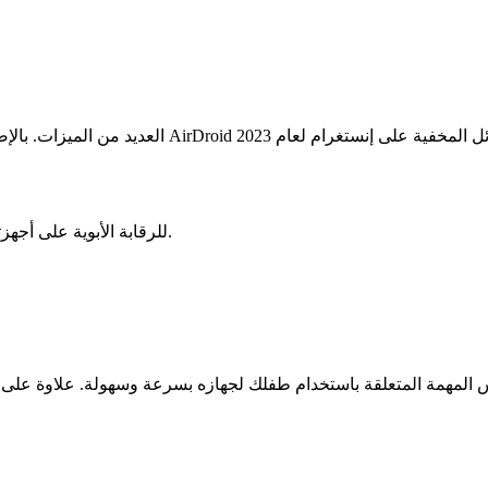
قم بتنزيل تطبيق AirDroid للرقابة الأبوية على أجهزتك وأجهزة طفلك على حد سواء.
س المهمة المتعلقة باستخدام طفلك لجهازه بسرعة وسهولة. علاوة على 