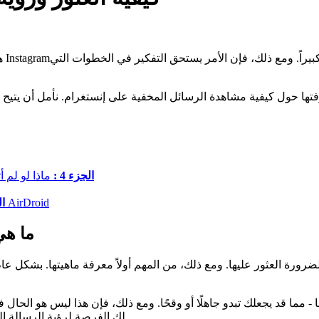
هل
تها حول كيفية مشاهدة الرسائل المخفية على إنستغرام. نأمل أن يتيح 
الجزء 4 :
ماذا لو لم 
مراقبة رسائل طفلك المخفية على إنستجرام باستخدام AirDroid
ال
ما هي
ورة العثور عليها. ومع ذلك، من المهم أولاً معرفة ماهيتها. بشكل عام
مما قد يجعلك تبدو جاهلًا أو وقحًا. ومع ذلك، فإن هذا ليس هو الحال في
لك الفرصة لرؤية الرسالة المعنية لأنها وجدت طريقها إلى صندوق الوارد الخاص بالرسائل المخفية.