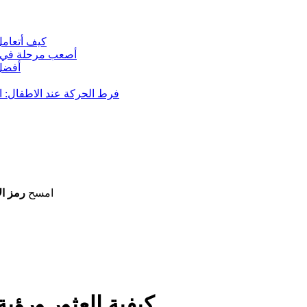
كيف أتعامل 
أصعب مرحلة في ترب
أفضل 
فرط الحركة عند الاطفال: ال
امسح
رمز ال
كيفية العثور ورؤي