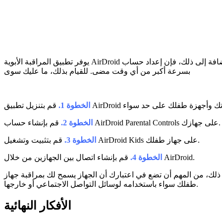
يوفر تطبيق المراقبة الأبوية AirDroid العديد من الميزات. بالإضافة إلى ذلك، فإن إعداد حساب AirDroid الخاص بك سهل وبسيط للغاية، مما يتيح لك معرفة كيفية رؤية الرسائل المخفية على إنستغرام لعام 2023
بسرعة أكبر من أي وقت مضى. للقيام بذلك، ما عليك سوى
الخطوة 1.
قم بإنشاء حساب AirDroid Parental Controls على جهازك.
الخطوة 2.
قم بتثبيت وتشغيل AirDroid Kids على جهاز طفلك.
الخطوة 3.
قم بإنشاء اتصال بين الجهازين من خلال AirDroid.
الخطوة 4.
ذلك، من المهم أن تضع في اعتبارك أن الجهاز يسمح لك بمراقبة جهاز
طفلك سواء باستخدامه لوسائل التواصل الاجتماعي أو خارجها.
الأفكار النهائية