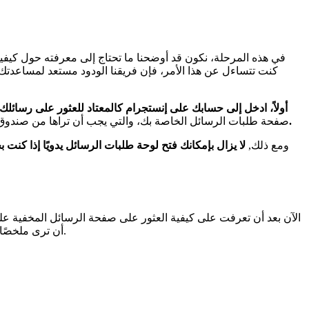
في هذه المرحلة، نكون قد أوضحنا ما تحتاج إلى معرفته حول كيفية ا
كنت تتساءل عن هذا الأمر، فإن فريقنا الودود مستعد لمساعدتك.
أولاً، ادخل إلى حسابك على إنستجرام كالمعتاد للعثور على رسائلك 
إذا كان لديك أي رسائل مخفية في انتظارك، يجب أن تكون هناك لافتة زرقاء كبيرة تشير إلى أن لديك طلبات رسائل.
صفحة طلبات الرسائل الخاصة بك، والتي يجب أن تراها من صندوق 
ومع ذلك,
لا يزال بإمكانك فتح لوحة طلبات الرسائل يدويًا إذا كن
الآن بعد أن تعرفت على كيفية العثور على صفحة الرسائل المخفية على
أن ترى ملخصًا للرسالة بالإضافة إلى اسم المرسل وصورته). بعد ذلك، ستتمكن من عرض طلبات الرسائل (الرسائل المباشرة المخفية) والرد عليها كالمعتاد.