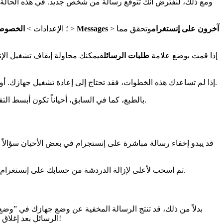
ومع ذلك، لنفترض أنك تتوقع رسالة من شخص جديد. في هذه الحالة، ي
آخرون على إنستغرام
وتحقق مما
>
Messages
>
أيقونة &gt؛ الإعدادات >
الخصوص
إذا قمت بوضع علامة
طلبات الرسائل
فيمكنك محاولة إيقاف تشغيل الإن
إذا لم تساعدك هذه الخطوات، فقد تحتاج إلى إعادة تشغيل جهازك. أو، إذا كان لديك تحديث رائع للبرنامج، نأمل أن يكون تحديث جهازك للتأكد من أنه يعمل بأحدث إصدار من التقنيات طريقة جيدة لإصلاح المشكلة.
بالطبع، كما في السابق، أحياناً تكون أبسط التفسيرات هي الأفضل. لذا، إذا كنت لا تزال تتوقع طلب رسالة ولكنك لم تتلقَ أي شيء، اسأل الشخص ما إذا كان قد أرسل الرسالة بشكل فعال.
قد يبدو إخفاء رسالة مباشرة على إنستجرام في بعض الأحيان سؤالاً صع
ثم اسحب لأعلى لإزالة الدردشة من حسابك على إنستغرام. سيؤدي ذلك إلى إخفاء الرسائل من العرض على إنستجرام الخاص بك، مما يتيح لك فرصة مراقبة استخدامك لإنستجرام والتحكم فيه بسهولة.
بدلاً من ذلك، قد تنتج الرسالة المخفية عن وضع جهازك في ”و
الرسائل بعد إغلاق الدردشة، مما يجعلها طريقة رائعة للحفاظ على خصوصية الأمور إذا لزم الأمر - ولكن تأكد من إغلاق الدردشة للتأكد من محوها من جهازك أولاً!