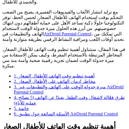
والجسدي للأطفال.
مع تزايد انتشار الألعاب والفيديوهات القصيرة، يصبح من الصعب
التحكم بوقت استخدام الهاتف للأطفال الصغار. لحسن الحظ، توفر
التكنولوجيا حلولًا ذكية تساعد الأهل على حماية أطفالهم دون انتهاك
خصوصيتهم. من أبرز هذه الحلول ميزة جدولة الوقت لاستخدام
، التي تمكنك من
AirDroid Parental Control
الهاتف والتطبيقات في
تحديد أوقات اللعب ومراقبة النشاط الرقمي بطريقة متوازنة وآمنة.
في هذا المقال، سنتناول أهمية تنظيم وقت الهاتف للأطفال الصغار،
المخاطر المرتبطة بالاستخدام المفرط، وكيف يمكن الاستفادة من
ميزة جدولة الوقت لضمان تجربة رقمية صحية وآمنة منذ سن
مبكرة.
1. أهمية تنظيم وقت الهاتف للأطفال الصغار
2. مخاطر إدمان الهاتف على الأطفال الصغار
3. ميزة جدولة الوقت على الهاتف والتطبيقات عبر AirDroid
Parental Control
4. طرق فعّالة لإشغال وقت الطفل بعيدًا عن الهاتف (5 نصائح
عملية للآباء)
5. خاتمة
6. الأسئلة الشائعة حول تطبيق AirDroid Parental Control
أهمية تنظيم وقت الهاتف للأطفال الصغار