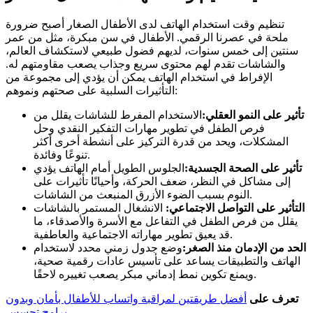
تنظيم وقت استخدام الهاتف لدى الأطفال الصغار أصبح ضرورة
ملحة في عصرنا الرقمي. الأطفال في سن مبكرة، مثل من عمر
سنتين إلى خمس سنوات، لديهم فضول طبيعي لاستكشاف العالم،
والشاشات تقدم لهم محتوى سريع وجذاب يصعب مقاومتهم له.
الإفراط في استخدام الهاتف يمكن أن يؤدي إلى مجموعة من
التأثيرات السلبية على صحتهم ونموهم:
تأثير على النمو العقلي:
الاستخدام المفرط للشاشات يقلل من
فرص الطفل في تطوير مهارات التفكير النقدي وحل
المشكلات، ويحد من قدرة التركيز على أنشطة أخرى أكثر
تنوعًا وفائدة.
تأثير على الصحة الجسدية:
الجلوس الطويل أمام الهاتف يؤدي
إلى مشاكل في النظر، ضعف الحركة، وأحيانًا تأثيرات على
النوم بسبب الضوء الأزرق المنبعث من الشاشات.
التأثير على التواصل الاجتماعي:
الانشغال المستمر بالشاشات
يقلل من فرص الطفل في التفاعل مع الأسرة والأصدقاء، ما
قد يعيق تطوير مهاراته الاجتماعية والعاطفية.
الحد من الإدمان منذ الصغر:
وضع جدول زمني محدد لاستخدام
الهاتف والتطبيقات يساعد على تأسيس عادات رقمية صحية،
ويمنع تكوين نمط إدماني مبكر يصعب تغييره لاحقًا.
تعرف على
أفضل طريقتين لمراقبة واتساب للأطفال بأمان وبدون
برامج تجسس