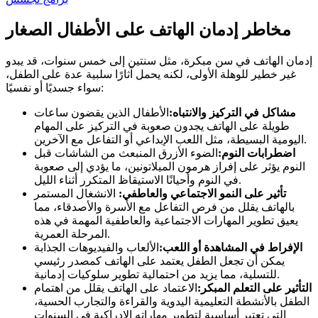
مخاطر إدمان الهاتف على الأطفال الصغار
إدمان الهاتف في سن مبكرة، مثل سنتين إلى خمس سنوات، قد يبدو
غير خطير للوهلة الأولى، لكنه يحمل آثارًا سلبية عدة على الطفل،
سواء جسديًا أو نفسيًا:
مشاكل في التركيز والانتباه:
الأطفال الذين يقضون ساعات
طويلة على الهاتف يجدون صعوبة في التركيز على المهام
اليومية البسيطة، مثل اللعب الإبداعي أو التفاعل مع الآخرين.
اضطرابات النوم:
الضوء الأزرق المنبعث من الشاشات قبل
النوم يؤثر على إفراز هرمون الميلاتونين، ما يؤدي إلى صعوبة
في النوم وأحيانًا الاستيقاظ المتكرر أثناء الليل.
تأثير على النمو الاجتماعي والعاطفي:
الانشغال المستمر
بالهاتف يقلل من فرص التفاعل مع الأسرة والأصدقاء، مما
يعيق تطوير المهارات الاجتماعية والعاطفية المهمة في هذه
المرحلة العمرية.
الإفراط في المشاهدة أو اللعب:
الألعاب والفيديوهات الجذابة
يمكن أن تجعل الطفل يعتمد على الهاتف كمصدر رئيسي
للتسلية، مما يزيد من احتمالية تطوير سلوكيات إدمانية.
التأثير على التعلم المبكر:
الاعتماد على الهاتف يقلل من اهتمام
الطفل بالأنشطة التعليمية اليدوية والقراءة والتجارب الحسية،
التي تعتبر أساسية لتطوير مهاراته الإدراكية في السنوات