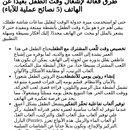
طرق فعّالة لإشغال وقت الطفل بعيدًا عن
الهاتف (5 نصائح عملية للآباء)
حتى لو استخدمت ميزة جدولة الوقت لتقليل ساعات شاشة طفلك،
يبقى أهم جزء هو ملء وقت الطفل بأنشطة ممتعة ومفيدة حتى لا
يشعر بالملل أو يبحث عن الهاتف مجددًا. إليك أفكار بسيطة وسهلة
التطبيق:
تخصيص وقت للّعب المشترك مع الطفل
يحتاج الطفل في هذا
العمر بشدة إلى اللعب مع والديه، لما يوفره من إشباع
عاطفي يقلل بدوره من لجوئه إلى الهاتف. يمكن أن يكون هذا
اللعب المشترك بسيطاً جداً، من خلال أنشطة مثل المكعبات،
ألعاب الترتيب، أو مطابقة الأشكال والألوان.
إنشاء روتين يومي للأنشطة
يمنح الروتين الطفل شعوراً
بالأمان والانتظام. قسّم يومه إلى فترات قصيرة متنوعة
تشمل أنشطة مثل الرسم والتلوين، قراءة قصة، لعب الحركة،
ووقت اللعب الحر. هذا التنويع يجعل يومه ممتلئاً ومشغولاً، مما
يحد من فرصة تفكيره في الهاتف.
توفير ألعاب تفاعلية تحفّز التفكير
ينشغل الطفل بشكل أعمق
عندما تتوفر له ألعاب مناسبة لعمره تحفز قدراته العقلية. ركّز
على توفير ألعاب مثل ألعاب الفك والتركيب، ألعاب العدّ،
البازل (Puzzle)، أو ألعاب الماء والرمل. هذه الأنواع تعزز
التركيز والإبداع، وتكون بديلاً جذاباً عن الشاشات السلبية.