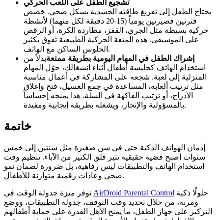
تشجيع الطفل على اللعب الحركي
يحتاج الطفل إلى تفريغ طاقته الجسدية بشكل صحي. خصص
فترتين قصيرتين يومياً (15-20 دقيقة لكل منهما) لأنشطة
حركية بسيطة مثل الجري، القفز، مطاردة الكرة، أو الرقص
على الموسيقى. هذه المتعة الحركية الطبيعية تفوق بكثير
الجلوس الساكن مع الهاتف.
إشراك الطفل في المهام اليومية بطريقة ممتعة
بدلاً من
استخدام الهاتف كجليسة أطفال أثناء انشغالك، حوّل المهام
المنزلية إلى لعبة. شجعه على المشاركة في أعمال مناسبة
مثل ترتيب ألعابه، المساعدة في جمع الغسيل، فتح وإغلاق
الأدراج، أو ترتيب الفاكهة في السلة. هذا يمنحه إحساساً
بالمسؤولية والإنجاز، ويشغله بطريقة إيجابية ومفيدة.
خاتمة
إدمان الهواتف الذكية حتى في سن صغيرة مثل سنتين إلى خمس
سنوات أصبح قضية حقيقية تثير قلق الكثير من الآباء. تنظيم وقت
استخدام الهاتف والتطبيقات ليس رفاهية، بل ضرورة لضمان نمو
صحي وعادات رقمية متوازنة للأطفال.
حلولًا ذكية
AirDroid Parental Control
توفر ميزة جدولة الوقت في
ومرنة، من خلال تحديد وقت التوقف، جدولة التطبيقات، ووضع
التركيز على جهاز الطفل، ما يمنح الأهل القدرة على حماية أطفالهم