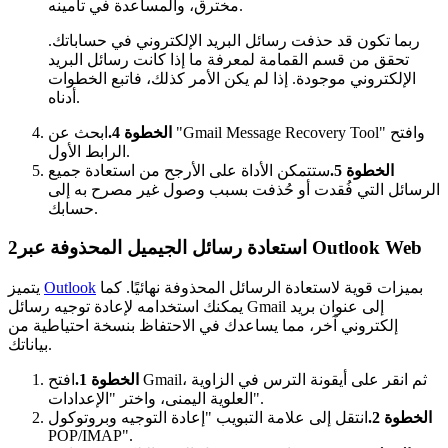
مخترق، والمساعدة في تأمينه.
ربما تكون قد حذفت رسائل البريد الإلكتروني في حساباتك.
تحقق من قسم القمامة لمعرفة ما إذا كانت رسائل البريد
الإلكتروني موجودة. إذا لم يكن الأمر كذلك، فاتبع الخطوات
أدناه.
الخطوة 4.
ابحث عن "Gmail Message Recovery Tool" وافتح
الرابط الأول.
الخطوة 5.
ستتمكن الأداة على الأرجح من استعادة جميع
الرسائل التي فُقدت أو حُذفت بسبب وصول غير مصرح به إلى
حسابك.
استعادة رسائل الجيميل المحذوفة عبر Outlook Web
2
بميزات قوية لاستعادة الرسائل المحذوفة نهائيًا. كما
Outlook
يتميز
يمكنك استخدامه لإعادة توجيه رسائل Gmail إلى عنوان بريد
إلكتروني آخر، مما يساعدك في الاحتفاظ بنسخة احتياطية من
بياناتك.
الخطوة 1.
افتح Gmail، ثم انقر على أيقونة الترس في الزاوية
العلوية اليمنى، واختر "الإعدادات".
الخطوة 2.
انتقل إلى علامة التبويب "إعادة التوجيه وبروتوكول
POP/IMAP".