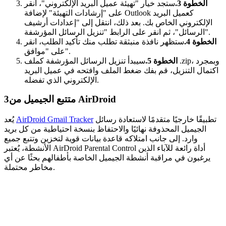
الخطوة 3.
ستجد خيار "تهيئة عميل البريد الإلكتروني"، انقر
على "إرشادات التهيئة" لإضافة Outlook كعميل البريد
الإلكتروني الخاص بك. بعد ذلك، انتقل إلى "إعدادات أرشيف
الرسائل"، ثم انقر على الرابط "تنزيل الرسائل المؤرشفة".
الخطوة 4.
ستظهر نافذة منبثقة تطلب منك تأكيد الطلب، انقر
على "موافق".
الخطوة 5.
سيبدأ تنزيل الرسائل المؤرشفة كملف .zip، وبمجرد
اكتمال التنزيل، قم بفك ضغط الملف وافتحه في عميل البريد
الإلكتروني الذي تفضله.
متتبع الجيميل من AirDroid
3
تطبيقًا خارجيًا متقدمًا لاستعادة رسائل
AirDroid Gmail Tracker
يُعد
الجيميل المحذوفة نهائيًا والاحتفاظ بنسخة احتياطية من كل بريد
وارد. إلى جانب امتلاكه قاعدة بيانات قوية لتخزين وتتبع جميع
الأنشطة، يُعتبر AirDroid Parental Control أداة رائعة للآباء الذين
يرغبون في مراقبة أنشطة الجيميل الخاصة بأطفالهم بحثًا عن أي
مخاطر محتملة.