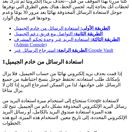
كلنا مررنا بهذا الموقف من قبل—تحذف بريدًا إلكترونيًا ثم تدرك بعد
لحظات أنك بحاجة إليه. لحسن الحظ، هناك بعض الطرق التي توفرها
جوجل لاستعادة الرسائل المحذوفة نهائيًا بعد مرور 30 يومًا وعدم
وجودها في صندوق الوارد.
الطريقة الأولى:
استعادة الرسائل من خادم الجيميل
الطريقة الثانية:
التواصل مع فريق دعم الجيميل
الطريقة الثالثة:
استعادة البريد عبر وحدة تحكم المشرف
(Admin Console)
استرجاع الرسائل عبر Google Vault
الطريقة الرابعة:
استعادة الرسائل من خادم الجيميل
1
إذا قمت بحذف بريد إلكتروني نهائيًا من حساب الجيميل، فلا يزال
بإمكانك طلب استعادته. تحتفظ جوجل بنسخ احتياطية من جميع
الرسائل على خوادمها، لذا من الممكن استرجاع البريد إذا كان لا
يزال متاحًا.
ستحتاج إلى استخدام ميزة استعادة البريد من Google لاستعادة
رسائل البريد الإلكتروني المحذوفة بشكل دائم من الجيميل. تتيح لك
هذه الميزة استعادة صندوق البريد بالكامل، أو رسائل البريد
الإلكتروني المحددة، إلى تاريخ معين. لاستخدام هذه الميزة، اتبع هذه
الخطوات: