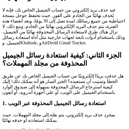
عند حذف بريد إلكتروني من حساب الجيميل الخاص بك، فإنه لا
يُحذف نهائيًا من الخادم على الفور. حيث تحتفظ جوجل بنسخة
احتياطية من جميع رسائلك لمدة تصل إلى 30 يومًا، وبعد انقضاء هذه
الفترة، يتم حذف البريد الإلكتروني نهائيًا من الخادم. ومع ذلك، لا
تزال هناك طرق لاستعادة الرسائل المحذوفة نهائيًا من الجيميل،
وذلك باستخدام أدوات تابعة لجهات خارجية مثل أداة استعادة رسائل
الجيميل، وOutlook، وAirDroid Gmail Tracker.
الجزء الثاني: كيفية استعادة رسائل الجيميل
المحذوفة من مجلد المهملات؟
هل حذفت بريدًا إلكترونيًا من حساب الجيميل الخاص بك عن طريق
الخطأ وتمنيت أن تستعيده؟ الخبر السار هو أنه يمكنك ذلك! إليك
كيفية استرجاع الرسائل المحذوفة بسهولة إلى صندوق الوارد
باستخدام الجيميل على الويب، أو على أجهزة أندرويد، أو آيفون.
1. استعادة رسائل الجيميل المحذوفة عبر الويب
بمجرد حذف بريد إلكتروني، يتم نقله إلى مجلد المهملات، حيث
يمكنك استعادته أو حذفه نهائيًا.