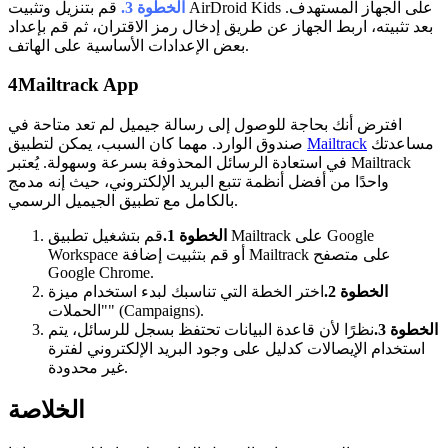
الخطوة 3.
قم بتنزيل وتثبيت AirDroid Kids على الجهاز المستهدف.
بعد تثبيته، اربط الجهاز عن طريق إدخال رمز الاقتران، ثم قم بإعداد
بعض الإعدادات الأساسية على الهاتف.
4
Mailtrack App
افترض أنك بحاجة للوصول إلى رسالة جيميل لم تعد متاحة في
مساعدتك
Mailtrack
صندوق الوارد. مهما كان السبب، يمكن لتطبيق
في استعادة الرسائل المحذوفة بسرعة وسهولة. يُعتبر Mailtrack
واحدًا من أفضل أنظمة تتبع البريد الإلكتروني، حيث إنه مدمج
بالكامل مع تطبيق الجيميل الرسمي.
الخطوة 1.
قم بتشغيل تطبيق Mailtrack على Google
Workspace أو قم بتثبيت إضافة Mailtrack على متصفح
Google Chrome.
الخطوة 2.
اختر الخطة التي تناسبك لبدء استخدام ميزة
"الحملات" (Campaigns).
الخطوة 3.
نظرًا لأن قاعدة البيانات تحتفظ بسجل للرسائل، يتم
استخدام الإيصالات كدليل على وجود البريد الإلكتروني لفترة
غير محدودة.
الخلاصة