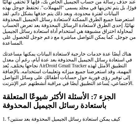
عند حذف رسالة من حساب الجيميل الخاص بك، فإنها لا تختفي نهائيًا
فورًا، بل يتم تخزينها في مجلد يسمى "المهملات". تحتفظ جوجل بهذه
البيانات لفترة محدودة، وبعد ذلك يتم حذفها بشكل دائم. لقد
استعرضنا جميع الطرق الممكنة لاستعادة رسائل الجيميل المحذوفة
نهائيًا. إحدى الطرق لاستعادة الرسائل المحذوفة بعد تعرض الحساب
لمحاولة اختراق مشبوهة هي استخدام أداة استعادة رسائل الجيميل
من جوجل. كما يمكن التواصل مباشرة مع دعم جوجل للحصول على
المساعدة.
هناك أيضًا عدة خدمات خارجية لاستعادة البيانات يمكنها مساعدتك
في استعادة رسائل الجيميل المحذوفة بعد عدة أيام، رغم أن معدل
نجاحها يختلف. يُعد AirDroid Gmail Tracker التطبيق الأمثل لهذه
المهمة، وقد استعرضنا جميع ميزاته وتعليمات استخدامه. بالإضافة
إلى توفير رؤى فورية حول حسابات أطفالك على وسائل التواصل
الاجتماعي، يُساعد التطبيق أيضًا في مراقبة أنشطتهم عبر الإنترنت.
الجزء 7: الأسئلة الأكثر شيوعًا المتعلقة
باستعادة رسائل الجيميل المحذوفة
1. كيف يمكن استعادة رسائل الجيميل المحذوفة بعد سنتين؟