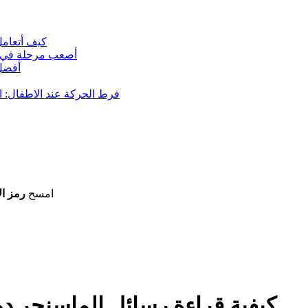
كيف أتعامل 
أصعب مرحلة في ترب
أفضل 
فرط الحركة عند الاطفال: ال
امسح
رمز ال
كيفية قراءة رسائل الماسنجر د