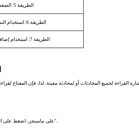
الطريقة 5: الضغط المطول للمشاهدة...
الطريقة 6: استخدام النسخة الويب لفيسبوك...
الطريقة 7: استخدام إضافة على متصفح كروم...
ال
على ماسنجر، اضغط على الثلاثة خطوط في الزاوية العليا اليسرى واذهب إلى "الإعدادات".