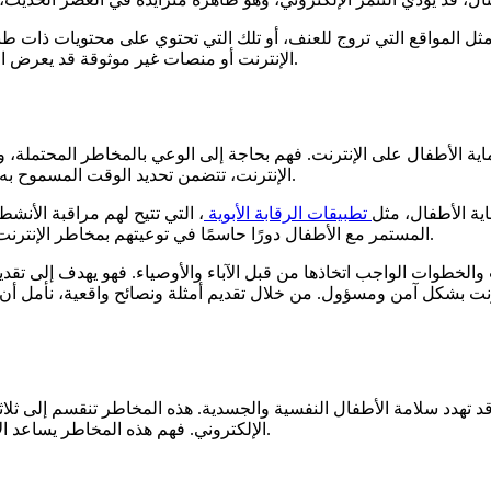
ثل المواقع التي تروج للعنف، أو تلك التي تحتوي على محتويات ذات 
الإنترنت أو منصات غير موثوقة قد يعرض الأطفال لمواقف خطيرة تتعلق بسرقة البيانات أو التهديدات الإلكترونية.
ية الأطفال على الإنترنت. فهم بحاجة إلى الوعي بالمخاطر المحتملة، و
الإنترنت، تتضمن تحديد الوقت المسموح به للأطفال للتصفح، واختيار المواقع والتطبيقات التي يمكنهم استخدامها.
اية الأطفال، مثل
تطبيقات الرقابة الأبوية
، التي تتيح لهم مراقبة الأن
المستمر مع الأطفال دورًا حاسمًا في توعيتهم بمخاطر الإنترنت، وتعليمهم كيفية التصرف عند مواجهة مواقف غير مريحة أو مشبوهة.
الخطوات الواجب اتخاذها من قبل الآباء والأوصياء. فهو يهدف إلى تقدي
رنت بشكل آمن ومسؤول. من خلال تقديم أمثلة ونصائح واقعية، نأمل أن ي
د تهدد سلامة الأطفال النفسية والجسدية. هذه المخاطر تنقسم إلى ثلاثة
الإلكتروني. فهم هذه المخاطر يساعد الآباء والأوصياء على حماية أطفالهم بشكل فعال من التهديدات الرقمية.