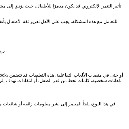
تأثير التنمر الإلكتروني قد يكون مدمرًا للأطفال، حيث يؤدي إلى م
للتعامل مع هذه المشكلة، يجب على الأهل تعزيز ثقة الأطفال بأ
تشمل عدة مظاهر وأفعال يستخدمها المتنمرون لإيذاء الآخرين نفسيًا وعاطفيًا عبر الإنترنت. وفيما يلي أبرز الأشكال التي قد يتعرض لها الأطفال:
إهانات شخصية، كلمات تحط من قدر الطفل، أو انتقادات تهدف إلى التقليل من ثقته بنفسه. تأثيرها يمكن أن يكون مدمرًا، حيث قد يشعر الطفل بالخجل أو الإحباط من التفاعل مع أصدقائه أو نشر محتوى جديد.
في هذا النوع، يلجأ المتنمر إلى نشر معلومات زائفة أو شائع