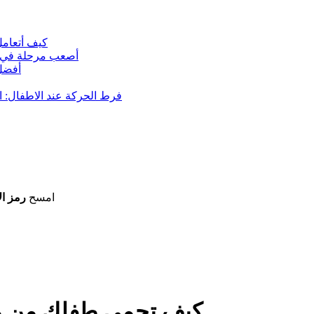
كيف أتعامل 
أصعب مرحلة في ترب
أفضل 
فرط الحركة عند الاطفال: ال
امسح
رمز ال
كيف تحمي طفلك من مخا