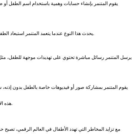
يقوم المتنمر بإنشاء حسابات وهمية باستخدام اسم الطفل أو صو
يحدث هذا النوع عندما يتعمد المتنمر استبعاد الطفل من مجموعات دردشة أو فرق الألعاب التفاعلية. هذا الإقصاء يجعل الطفل يشعر بالعزلة والرفض، مما يؤثر على نفسيته وعلاقاته مع أقرانه.
يرسل المتنمر رسائل مباشرة تحتوي على تهديدات موجهة للطفل، مثل 
يقوم المتنمر بمشاركة صور أو فيديوهات خاصة بالطفل بدون إذنه، 
هذه الأشكال من التنمر تؤثر على الصحة النفسية للأطفال، وتجعلهم يشعرون بالخوف، أو العزلة، أو حتى الرغبة في الانسحاب من الحياة الاجتماعية.
مع تزايد المخاطر التي تهدد الأطفال في العالم الرقمي، تصب