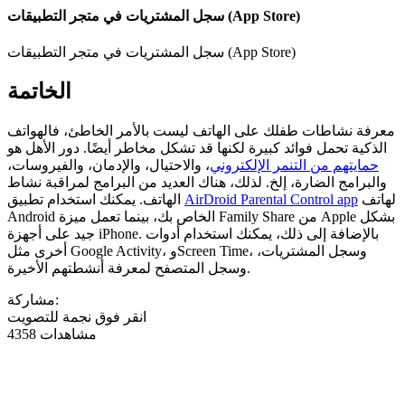
سجل المشتريات في متجر التطبيقات (App Store)
سجل المشتريات في متجر التطبيقات (App Store)
الخاتمة
معرفة نشاطات طفلك على الهاتف ليست بالأمر الخاطئ، فالهواتف
الذكية تحمل فوائد كبيرة لكنها قد تشكل مخاطر أيضًا. دور الأهل هو
حمايتهم من التنمر الإلكتروني
، والاحتيال، والإدمان، والفيروسات،
والبرامج الضارة، إلخ. لذلك، هناك العديد من البرامج لمراقبة نشاط
لهاتف
AirDroid Parental Control app
الهاتف. يمكنك استخدام تطبيق
Android الخاص بك، بينما تعمل ميزة Family Share من Apple بشكل
جيد على أجهزة iPhone. بالإضافة إلى ذلك، يمكنك استخدام أدوات
أخرى مثل Google Activity، وScreen Time، وسجل المشتريات،
وسجل المتصفح لمعرفة أنشطتهم الأخيرة.
مشاركة:
انقر فوق نجمة للتصويت
4358 مشاهدات