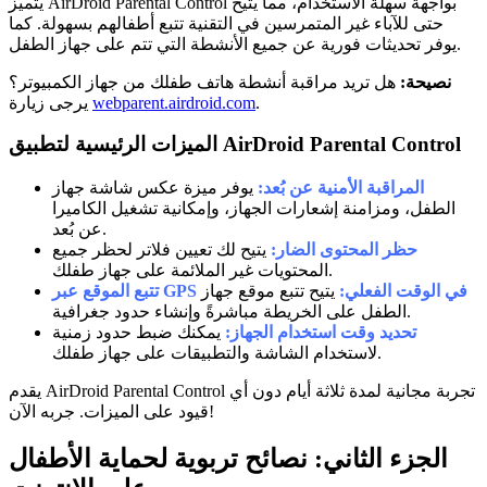
يتميز AirDroid Parental Control بواجهة سهلة الاستخدام، مما يتيح
حتى للآباء غير المتمرسين في التقنية تتبع أطفالهم بسهولة. كما
يوفر تحديثات فورية عن جميع الأنشطة التي تتم على جهاز الطفل.
نصيحة:
هل تريد مراقبة أنشطة هاتف طفلك من جهاز الكمبيوتر؟
.
webparent.airdroid.com
يرجى زيارة
الميزات الرئيسية لتطبيق AirDroid Parental Control
المراقبة الأمنية عن بُعد:
يوفر ميزة عكس شاشة جهاز
الطفل، ومزامنة إشعارات الجهاز، وإمكانية تشغيل الكاميرا
عن بُعد.
حظر المحتوى الضار:
يتيح لك تعيين فلاتر لحظر جميع
المحتويات غير الملائمة على جهاز طفلك.
تتبع الموقع عبر GPS في الوقت الفعلي:
يتيح تتبع موقع جهاز
الطفل على الخريطة مباشرةً وإنشاء حدود جغرافية.
تحديد وقت استخدام الجهاز:
يمكنك ضبط حدود زمنية
لاستخدام الشاشة والتطبيقات على جهاز طفلك.
يقدم AirDroid Parental Control تجربة مجانية لمدة ثلاثة أيام دون أي
قيود على الميزات. جربه الآن!
الجزء الثاني: نصائح تربوية لحماية الأطفال