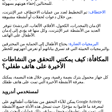
للمحتالين إخفاء هويتهم بسهولة.
الاختطاف:
تم التخطيط لعدد من عمليات الاختطاف عبر الإنترنت،
من خلال دعوات لحفلات أو أنشطة مشبوهة.
الإدمان (المخدرات، الكحول، الأفلام، الألعاب، الدردشة): تتوفر
العديد من الأنشطة عبر الإنترنت، وكل منها قد يؤدي إلى إدمان
الأطفال على الهاتف.
البرمجيات الضارة:
يحتاج الأطفال إلى الحماية من المخترقين
والبرمجيات الخبيثة التي قد تسرق بياناتهم أو تعرض أجهزتهم للخطر.
المكافأة: كيف يمكنني التحقق من النشاطات
الأخيرة على هاتف طفلي؟
كل جهاز محمول يترك بصمة رقمية، ومن خلال هذه البصمة، يمكنك
معرفة الأنشطة الأخيرة التي تمت على هاتف طفلك.
لمستخدمي أندرويد
يمكن للآباء التحقق من نشاطات أطفالهم على Google Activity
لمعرفة ما قاموا به مؤخرًا. حيث تسجل هذه الأداة جميع الأنشطة
التي تمت على تطبيقات جوجل، بما في ذلك عمليات البحث على