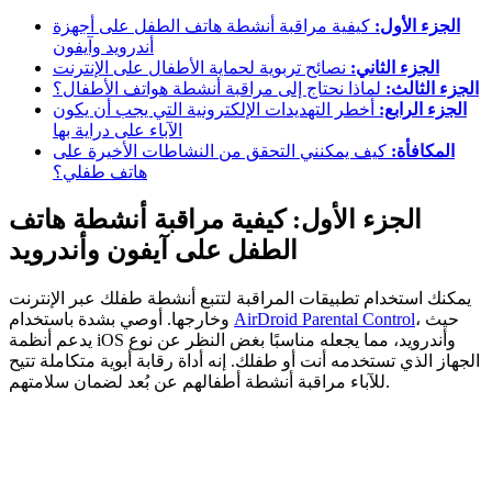
الجزء الأول:
كيفية مراقبة أنشطة هاتف الطفل على أجهزة
أندرويد وآيفون
الجزء الثاني:
نصائح تربوية لحماية الأطفال على الإنترنت
الجزء الثالث:
لماذا نحتاج إلى مراقبة أنشطة هواتف الأطفال؟
الجزء الرابع:
أخطر التهديدات الإلكترونية التي يجب أن يكون
الآباء على دراية بها
المكافأة:
كيف يمكنني التحقق من النشاطات الأخيرة على
هاتف طفلي؟
الجزء الأول: كيفية مراقبة أنشطة هاتف
الطفل على آيفون وأندرويد
يمكنك استخدام تطبيقات المراقبة لتتبع أنشطة طفلك عبر الإنترنت
، حيث
AirDroid Parental Control
وخارجها. أوصي بشدة باستخدام
يدعم أنظمة iOS وأندرويد، مما يجعله مناسبًا بغض النظر عن نوع
الجهاز الذي تستخدمه أنت أو طفلك. إنه أداة رقابة أبوية متكاملة تتيح
للآباء مراقبة أنشطة أطفالهم عن بُعد لضمان سلامتهم.