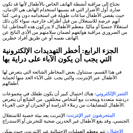
نحتاج إلى مراقبة أنشطة الهاتف الخاص بالأطفال لأنها قد تكون
ضارة. أول الأضرار التي قد يسببها استخدام الهاتف هي الإدمان،
حيث يقضي الأطفال ساعات طويلة في استخدامه دون وعي. كما
أنهم عرضة للاستغلال من قبل أطراف خارجية، سواء كان ذلك
استغلالًا جنسيًا أو ماليًا. معظم الأطفال لا يدركون هذه المخاطر، لذا
من الضروري مراقبة هواتفهم لضمان سلامتهم من الأذى الناتج عن
الهاتف نفسه أو عن طريق أفراد خطرين.
الجزء الرابع: أخطر التهديدات الإلكترونية
التي يجب أن يكون الآباء على دراية بها
في هذا القسم، سنتناول بعض المخاطر الشائعة التي يتعرض لها
الأطفال عبر الإنترنت، والتي يجب على الآباء الحد منها لحماية
أطفالهم.
التنمر الإلكتروني:
هناك احتمال كبير أن يكون طفلك في مجموعات
دردشة متعددة ويتحدث مع أشخاص مختلفين. من الشائع أن يتعرض
الأطفال للمضايقات من زملاء الدراسة أو الجيران أو حتى الغرباء.
المتحرشون عبر الإنترنت:
الإنترنت يعد بيئة خصبة للاستغلال
الجنسي، وقد يقع الأطفال غير الحذرين ضحية للتحرش أو الاستدراج.
الاحتيال:
تتم معظم العمليات الاحتيالية عبر الإنترنت، حيث يمكن