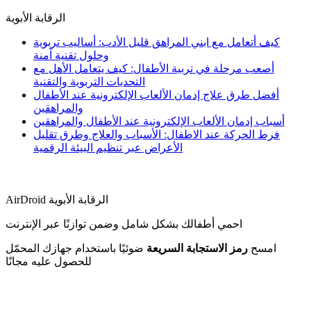
الرقابة الأبوية
كيف أتعامل مع ابني المراهق قليل الأدب: أساليب تربوية
وحلول تقنية آمنة
أصعب مرحلة في تربية الأطفال: كيف يتعامل الأهل مع
التحديات التربوية والتقنية
أفضل طرق علاج إدمان الألعاب الإلكترونية عند الأطفال
والمراهقين
أسباب إدمان الألعاب الإلكترونية عند الأطفال والمراهقين
فرط الحركة عند الاطفال: الأسباب والعلاج وطرق تقليل
الأعراض عبر تنظيم البيئة الرقمية
AirDroid الرقابة الأبوية
احمي أطفالك بشكل شامل وضمن توازنًا عبر الإنترنت
امسح
رمز الاستجابة السريعة
ضوئيًا باستخدام جهازك المحمّل
للحصول عليه مجانًا