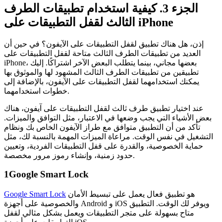
الجزء 3. كيفية استخدام تطبيقات الطرف
الثالث لقفل التطبيقات على iPhone
إذن، هل هناك تطبيق لقفل التطبيقات على الآيفون؟ في حين أن
العديد من تطبيقات الطرف الثالث متاحة لقفل التطبيقات على
iPhone، بعضها مجاني، بينما يتطلب البعض الآخر اشتراكًا. إليك
تطبيقين من تطبيقات الطرف الثالث المشهود لها والموثوق بها
يمكنك استخدامهما لقفل التطبيقات على الآيفون، بالإضافة إلى
خطوات استخدامهما.
عند اختيار تطبيق طرف ثالث لقفل التطبيقات على آيفون، هناك
بعض الأشياء التي يجب وضعها في الاعتبار، مثل التوافق والميزات.
تأكد من أن التطبيق متوافق مع طراز الآيفون الخاص بك ونظام
التشغيل في نفس الوقت. مراعاة الميزات المهمة بالنسبة لك، مثل
حماية الخصوصية، والقدرة على قفل التطبيقات الفردية، وتعيين
حدود زمنية، وإنشاء رموز مرور مخصصة.
1
Google Smart Lock
هو تطبيق فعال يعمل على تبسيط الأمان
Google Smart Lock
والخصوصية على أجهزة Android و iOS ويوفر لك الوقت. التطبيق
متاح بسهولة على متجر التطبيقات ويعمل بشكل مثالي لقفل