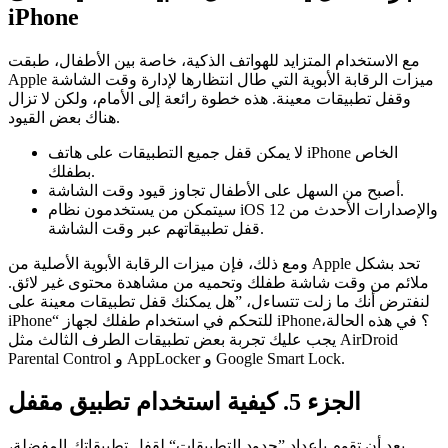
iPhone
مع الاستخدام المتزايد للهواتف الذكية، خاصة بين الأطفال، طبقت
Apple ميزات الرقابة الأبوية التي طال انتظارها لإدارة وقت الشاشة
وقفل تطبيقات معينة. هذه خطوة رائعة إلى الأمام، ولكن لا تزال
هناك بعض القيود.
لا يمكن قفل جميع التطبيقات على هاتف iPhone الخاص
بطفلك.
أصبح من السهل على الأطفال تجاوز قيود وقت الشاشة.
سيتمكن من يستخدمون نظام iOS 12 والإصدارات الأحدث من
قفل تطبيقاتهم عبر وقت الشاشة.
ومع ذلك، فإن ميزات الرقابة الأبوية الأصلية من Apple تحد بشكل
ملائم من وقت شاشة طفلك وتحميه من مشاهدة محتوى غير لائق.
لنفترض أنك ما زلت تتساءل، ”هل يمكنك قفل تطبيقات معينة على
iPhone“ للتحكم في استخدام طفلك لجهاز iPhone؟ في هذه الحالة،
يجب عليك تجربة بعض تطبيقات الطرف الثالث مثل AirDroid
Parental Control و AppLocker و Google Smart Lock.
الجزء 5. كيفية استخدام تطبيق مقفل
بعد أن تقوم بإعداد ”حدود التطبيقات“ لقفل تطبيقاتك المفضلة،