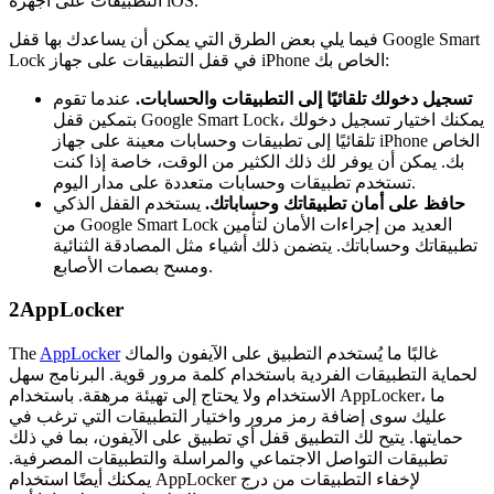
التطبيقات على أجهزة iOS.
فيما يلي بعض الطرق التي يمكن أن يساعدك بها قفل Google Smart
Lock في قفل التطبيقات على جهاز iPhone الخاص بك:
تسجيل دخولك تلقائيًا إلى التطبيقات والحسابات.
عندما تقوم
بتمكين قفل Google Smart Lock، يمكنك اختيار تسجيل دخولك
تلقائيًا إلى تطبيقات وحسابات معينة على جهاز iPhone الخاص
بك. يمكن أن يوفر لك ذلك الكثير من الوقت، خاصة إذا كنت
تستخدم تطبيقات وحسابات متعددة على مدار اليوم.
حافظ على أمان تطبيقاتك وحساباتك.
يستخدم القفل الذكي
من Google Smart Lock العديد من إجراءات الأمان لتأمين
تطبيقاتك وحساباتك. يتضمن ذلك أشياء مثل المصادقة الثنائية
ومسح بصمات الأصابع.
2
AppLocker
غالبًا ما يُستخدم التطبيق على الآيفون والماك
AppLocker
The
لحماية التطبيقات الفردية باستخدام كلمة مرور قوية. البرنامج سهل
الاستخدام ولا يحتاج إلى تهيئة مرهقة. باستخدام AppLocker، ما
عليك سوى إضافة رمز مرور واختيار التطبيقات التي ترغب في
حمايتها. يتيح لك التطبيق قفل أي تطبيق على الآيفون، بما في ذلك
تطبيقات التواصل الاجتماعي والمراسلة والتطبيقات المصرفية.
يمكنك أيضًا استخدام AppLocker لإخفاء التطبيقات من درج