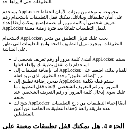
التطبيقات حتى لا يراها أحد.
يستخدم AppLocker مجموعة متنوعة من ميزات الأمان للحفاظ
على أمان تطبيقاتك وبياناتك. يمكنك قفل التطبيقات باستخدام رقم
تعريف شخصي أو كلمة مرور أو بصمة إصبع. يمكنك أيضًا إعداد
AppLocker لقفل التطبيقات تلقائيًا بعد فترة زمنية معينة.
لاستخدام AppLocker، يجب عليك تنزيل التطبيق من متجر
التطبيقات. بمجرد تنزيل التطبيق، افتحه واتبع التعليمات التي تظهر
على الشاشة.
أنشئ كلمة مرور أو رقم تعريف شخصي لـ AppLocker. سيتم
استخدام ذلك لقفل تطبيقاتك وإلغاء قفلها.
ابدأ بإضافة تطبيقات إلى AppLocker. للقيام بذلك، اضغط على
زر ”إضافة تطبيق“ وحدد التطبيق الذي تريد قفله.
بمجرد إضافة تطبيق إلى AppLocker، سيتم قفله بكلمة
المرور أو رقم التعريف الشخصي. لإلغاء قفل التطبيق، ما
عليك سوى إدخال كلمة المرور أو رقم التعريف الشخصي عند
فتحه.
يتيح لك AppLocker أيضًا إخفاء التطبيقات من درج التطبيقات.
هذه طريقة رائعة لإخفاء التطبيقات الخاصة عن أعين
المتطفلين.
الجزء 4. هل يمكنك قفل تطبيقات معينة على