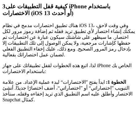
كيفية قفل التطبيقات على iPhone باستخدام
3
الاختصارات (iOS 13 أو أحدث)
هناك تطبيق اختصارات مدمج في نظام iOS 13، وفي وقت لاحق،
يمكنك إنشاء اختصار لأي تطبيق تريد قفله ثم إضافة رموز مرور لكل
اختصار. ما سيظهر على شاشتك سيكون عبارة عن اختصارات تم
حفظها كإشارات مرجعية، ولا يمكن الوصول إلى تلك التطبيقات إلا
بإدخال رمز المرور الصحيح. ومع ذلك، عليك إخفاء التطبيق الفعلي
لضمان عمل اختصاراتك بفعالية.
لذا، اتبع هذه الخطوات لقفل تطبيقاتك على جهاز iPhone الخاص بك
باستخدام الاختصارات:
الخطوة 1:
ابدأ بفتح ”الاختصارات“ لبدء عملية الإعداد. من علامة
التبويب ”اختصاراتي“ أو ”اختصاراتي“، أضف اختصارًا جديدًا. أنشئ
الاختصار وأطلق عليه اسم التطبيق الذي تريد إخفاءه وقفله. سنأخذ
Snapchat كمثال.