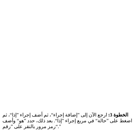
الخطوة 3:
ارجع الآن إلى ”إضافة إجراء“، ثم أضف إجراء ”إذا“، ثم
اضغط على ”حالة“ في مربع إجراء ”إذا“. بعد ذلك، حدد ”هو“ وأضف
رمز مرور بالنقر على ”رقم“."