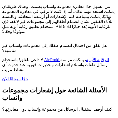
من السهل جدًا مغادرة مجموعة واتساب بصمت، وهناك طريقتان
يمكنك استخدامهما لذلك. أما إذا كنت لا ترغب في مغادرة المجموعة
نهائيًا، يمكنك ببساطة كتم الإشعارات أو أرشفة المحادثة. وبالنسبة
للآباء القلقين بشأن انضمام أطفالهم إلى مجموعات غير لائقة، فإن
استخدام تطبيق رقابة أبوية مثل AirDroid للرقابة الأبوية يُعد خيارًا
موثوقًا وفعّالًا.
هل تقلق من احتمال انضمام طفلك إلى مجموعات واتساب غير
مناسبة؟
AirDroid للرقابة الأبوية
، يمكنك مزامنة
لا داعي للقلق! باستخدام
رسائل طفلك واستلام إشعارات وتحذيرات فورية عند حدوث أي
نشاط مريب.
حمّله مجانًا الآن
الأسئلة الشائعة حول إشعارات مجموعات
واتساب
كيف أوقف استقبال الرسائل من مجموعة واتساب دون مغادرتها؟