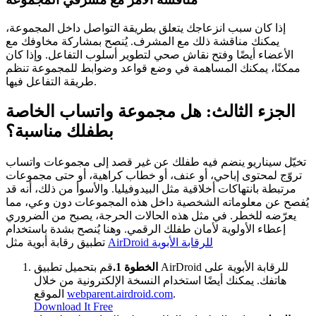
إذا كان سبب انزعاجك يتعلق بطريقة التواصل داخل المجموعة،
يمكنك مناقشة ذلك مع المشرف. يُنصح بمشاركة مخاوفك مع
الأعضاء أيضًا وفتح نقاش صحي لتطوير أسلوب التفاعل. وإذا كان
ممكنًا، يمكنك المساهمة في وضع قواعد وضوابط للمجموعة تنظم
طريقة التفاعل فيها.
الجزء الثالث: هل مجموعة واتساب الخاصة
بطفلك مناسبة؟
تخيّل سيناريو ينضم فيه طفلك عن غير قصد إلى مجموعات واتساب
تروّج لمحتوى إباحي، أو عنف، أو خطاب كراهية، أو حتى مجموعات
مرتبطة بانتهاكات أخلاقية مثل البيدوفيليا. والأسوأ من ذلك، أنه قد
يُفصح عن معلوماته الشخصية داخل هذه المجموعات دون وعي، مما
يعرّضه للخطر. في مثل هذه الحالات الحرجة، يصبح من الضروري
إعطاء الأولوية لأمان طفلك الرقمي. وهنا يُنصح بشدة باستخدام
AirDroid للرقابة الأبوية
تطبيق رقابة أبوية مثل
الخطوة 1.
قم بتحميل تطبيق AirDroid للرقابة الأبوية على
هاتفك. يمكنك أيضًا استخدام النسخة الإلكترونية من خلال
.
webparent.airdroid.com
الموقع
Download It Free