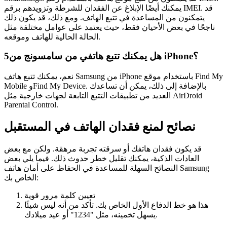
يمكنك أيضًا الإبلاغ عن الفقدان للشرطة وتزويدهم برقم IMEI. قد
يتمكنون من المساعدة في تتبع الهاتف. ومع ذلك، قد يكون ذلك
ناجحًا في بعض الأحيان فقط، حيث يعتمد على عوامل مختلفة مثل
الحالة الحالية للهاتف وموقعه.
هل يمكنك تتبع هاتفي من سامسونج من iPhone؟
5
نعم، يمكنك تتبع هاتف Samsung من iPhone باستخدام موقع Find My
Mobile وFind My Device. بالإضافة إلى ذلك، يمكن أن تساعدك
العديد من تطبيقات التتبع التابعة لجهات خارجية مثل AirDroid
Parental Control.
نصائح لمنع فقدان الهاتف في المستقبل
قد يكون فقدان هاتفك أو سرقته تجربة مرهقة. ولكن مع بعض
العادات الذكية، يمكنك تقليل خطر حدوث ذلك. فيما يلي بعض
النصائح السهلة للمساعدة في الحفاظ على أمان هاتف Samsung
الخاص بك:
تعيين كلمة مرور قوية
هذا هو خط الدفاع الأول الخاص بك. تأكد من أنه ليس شيئًا
يسهل تخمينه، مثل "1234" أو عيد ميلادك.