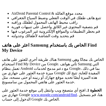
AirDroid Parental Control & محدد موقع العائلة
تتبع هاتف طفلك في الوقت الفعلي وضبط السياج الجغرافي
راقب محيط الهاتف المحمول لطفلك وراقبه
قم بتصفية المحتوى غير اللائق واحصل على تنبيهات فورية
قم بحظر التطبيقات والمواقع الإلكترونية غير المرغوب فيها
قم بتحديد وقت الشاشة لأطفالك وجدولته
اعثر على هاتف Samsung الخاص بك باستخدام Find
My Device
هناك طريقة أخرى للعثور على هاتف Samsung الخاص بك مجانًا وهي
استخدام Find My Device من Google. تأتي هواتف Samsung التي
تعمل بنظام Android مع دعم مدمج لخدمات Google، بما في ذلك
ميزة خدمة العثور على جهازي من Google المفيدة للغاية. تتيح لك
هذه الميزة أيضًا تحديد موقع جهازك أو رنينه أو حتى مسحه، مثل
خدمة العثور على هاتفي المحمول من سامسونج.
الخطوة 1.
افتح أي متصفح ويب وانتقل إلى موقع خدمة العثور على
. هنا، قم بتسجيل
www.google.com/android/find
جهازي من Google
الدخول إلى حساب Google الخاص بك.