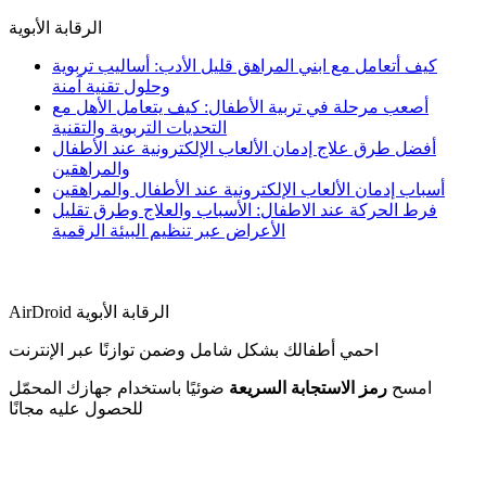
الرقابة الأبوية
كيف أتعامل مع ابني المراهق قليل الأدب: أساليب تربوية
وحلول تقنية آمنة
أصعب مرحلة في تربية الأطفال: كيف يتعامل الأهل مع
التحديات التربوية والتقنية
أفضل طرق علاج إدمان الألعاب الإلكترونية عند الأطفال
والمراهقين
أسباب إدمان الألعاب الإلكترونية عند الأطفال والمراهقين
فرط الحركة عند الاطفال: الأسباب والعلاج وطرق تقليل
الأعراض عبر تنظيم البيئة الرقمية
AirDroid الرقابة الأبوية
احمي أطفالك بشكل شامل وضمن توازنًا عبر الإنترنت
امسح
رمز الاستجابة السريعة
ضوئيًا باستخدام جهازك المحمّل
للحصول عليه مجانًا