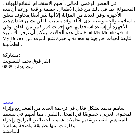
في العصر الرقمي الحالي، أصبح الاستخدام الشائع للهواتف
المحمولة، بما في ذلك من قبل الأطفال، حقيقة واقعة. ورغم أن هذه
الأجهزة توفر العديد من المزايا، إلا أنها تثير أيضًا مخاوف تتعلق
بالسلامة والخصوصية لدى الآباء. وقد يتسبب القلق بشأن فقدان هذه
الأجهزة أو إساءة استخدامها في إحداث قدر كبير من القلق. وفي
مثل هذه الحالات، يمكن أن توفر لك ميزة Find My Mobile وFind
My Device وأجهزة تتبع الموقع من Samsung التابعة لجهات خارجية
الطمأنينة.
مشاركة:
انقر فوق نجمة للتصويت
9838 مشاهدات
محمد
ساهم محمد بشكل فعّال في ترجمة العديد من المشاريع وإثراء
المحتوى العربي، خصوصًا في المجال التقني، مما أسهم في تبسيط
المفاهيم التقنية وتقديم تحليلات شاملة لخصائص البرامج وإجراء
مقارنات بينها بطريقة واضحة وسلسة.
المناقشة