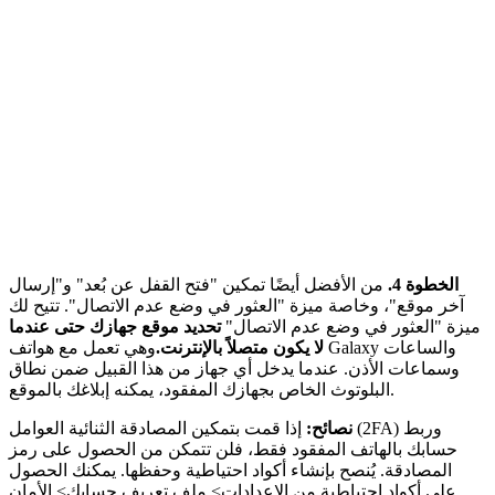
الخطوة 4.
من الأفضل أيضًا تمكين "فتح القفل عن بُعد" و"إرسال
آخر موقع"، وخاصة ميزة "العثور في وضع عدم الاتصال". تتيح لك
ميزة "العثور في وضع عدم الاتصال"
تحديد موقع جهازك حتى عندما
لا يكون متصلاً بالإنترنت.
وهي تعمل مع هواتف Galaxy والساعات
وسماعات الأذن. عندما يدخل أي جهاز من هذا القبيل ضمن نطاق
البلوتوث الخاص بجهازك المفقود، يمكنه إبلاغك بالموقع.
نصائح:
إذا قمت بتمكين المصادقة الثنائية العوامل (2FA) وربط
حسابك بالهاتف المفقود فقط، فلن تتمكن من الحصول على رمز
المصادقة. يُنصح بإنشاء أكواد احتياطية وحفظها. يمكنك الحصول
على أكواد احتياطية من الإعدادات> ملف تعريف حسابك> الأمان