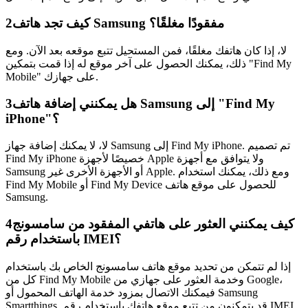
كيف تجد هاتف Samsung مفقودًا مغلقًا؟
2
لا، إذا كان هاتفك مغلقًا، فمن المستحيل تتبع موقعه بعد الآن. ومع
ذلك، يمكنك الحصول على آخر موقع له إذا قمت بتمكين "Find My
Mobile" على جهازك.
هل يمكنني إضافة هاتف Samsung إلى "Find My
3
iPhone"؟
لا، لا يمكنك إضافة جهاز Samsung إلى Find My iPhone. تم تصميم
Find My iPhone خصيصًا لأجهزة Apple ولا يتوافق مع أجهزة
Samsung أو الأجهزة الأخرى غير Apple. ومع ذلك، يمكنك استخدام
Find My Mobile أو Find My Device للحصول على موقع هاتف
Samsung.
كيف يمكنني العثور على هاتفي المفقود من سامسونج
4
باستخدام رقم IMEI؟
إذا لم تتمكن من تحديد موقع هاتف سامسونج الخاص بك باستخدام
كل من Find My Mobile وخدمة العثور على جهازي من Google،
فيمكنك الاتصال بمزود خدمة الهاتف المحمول أو Samsung
Smartthings. قد يتمكنون من تتبع موقع هاتفك باستخدام رقم IMEI.