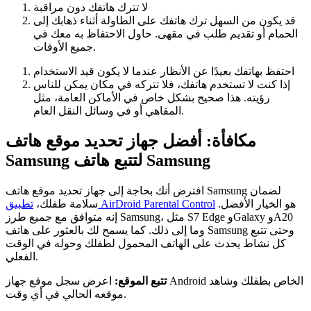
لا تترك هاتفك دون مراقبة
قد يكون من السهل ترك هاتفك على الطاولة أثناء ذهابك إلى
الحمام أو تقديم طلب في مقهى. حاول الاحتفاظ به معك في
جميع الأوقات.
احتفظ بهاتفك بعيدًا عن الأنظار عندما لا يكون قيد الاستخدام
إذا كنت لا تستخدم هاتفك، فلا تتركه في مكان يمكن للناس
رؤيته. هذا صحيح بشكل خاص في الأماكن العامة، مثل
المقاهي أو في وسائل النقل العام.
مكافأة: أفضل جهاز تحديد موقع هاتف
Samsung لتتبع هاتف Samsung
افترض أنك بحاجة إلى جهاز تحديد موقع هاتف Samsung لضمان
هو الخيار الأفضل.
تطبيق AirDroid Parental Control
سلامة طفلك،
إنه متوافق مع جميع طرز Samsung، مثل S7 Edge وGalaxy وA20
وما إلى ذلك. كما يسمح لك بالعثور على هاتف Samsung وحتى تتبع
كل نشاط يحدث على الهاتف المحمول لطفلك وحوله في الوقت
الفعلي.
تتبع الموقع:
اعرض سجل موقع جهاز Android الخاص بطفلك وشاهد
موقعه الحالي في أي وقت.