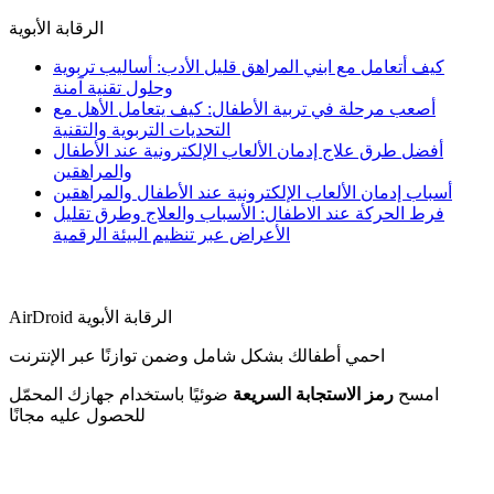
الرقابة الأبوية
كيف أتعامل مع ابني المراهق قليل الأدب: أساليب تربوية
وحلول تقنية آمنة
أصعب مرحلة في تربية الأطفال: كيف يتعامل الأهل مع
التحديات التربوية والتقنية
أفضل طرق علاج إدمان الألعاب الإلكترونية عند الأطفال
والمراهقين
أسباب إدمان الألعاب الإلكترونية عند الأطفال والمراهقين
فرط الحركة عند الاطفال: الأسباب والعلاج وطرق تقليل
الأعراض عبر تنظيم البيئة الرقمية
AirDroid الرقابة الأبوية
احمي أطفالك بشكل شامل وضمن توازنًا عبر الإنترنت
امسح
رمز الاستجابة السريعة
ضوئيًا باستخدام جهازك المحمّل
للحصول عليه مجانًا