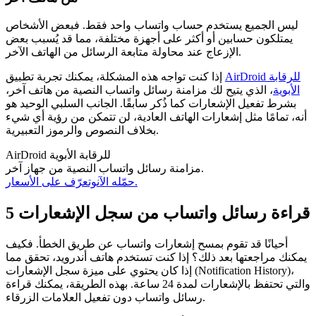
ليس الجميع يستخدم حساب واتساب واحد فقط. فبعض الأشخاص
يمتلكون حسابين أو أكثر على أجهزة مختلفة، مما قد يُسبب بعض
الإزعاج عند محاولة متابعة الرسائل من الهاتف الآخر.
AirDroid للرقابة
إذا كنت تواجه هذه المشكلة، يمكنك تجربة تطبيق
الأبوية
، الذي يتيح لك مزامنة رسائل واتساب النصية من هاتف آخر،
بشرط تفعيل الإشعارات كما ذُكر سابقًا. الجانب السلبي الوحيد هو
أنه، تمامًا مثل إشعارات الهاتف العادية، لن تتمكن من رؤية أي شيء
بخلاف النصوص والرموز التعبيرية.
AirDroid للرقابة الأبوية
مزامنة رسائل واتساب النصية من جهاز آخر.
وتعرّف على الأسعار.
حمّله الآن
قراءة رسائل واتساب من سجل الإشعارات
5
أحيانًا قد تقوم بمسح إشعارات واتساب عن طريق الخطأ. فكيف
يمكنك مراجعتها بعد ذلك؟ إذا كنت تستخدم هاتف أندرويد، تحقق مما
إذا كان يحتوي على ميزة سجل الإشعارات (Notification History)،
والتي تحتفظ بالإشعارات لمدة 24 ساعة. بهذه الطريقة، يمكنك قراءة
رسائل واتساب دون تفعيل العلامات الزرقاء.