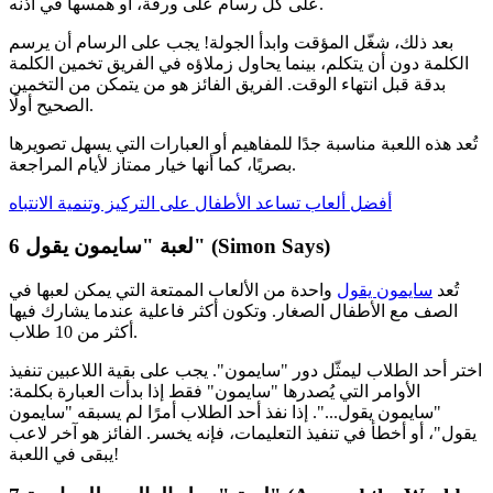
على كل رسام على ورقة، أو همسها في أذنه.
بعد ذلك، شغّل المؤقت وابدأ الجولة! يجب على الرسام أن يرسم
الكلمة دون أن يتكلم، بينما يحاول زملاؤه في الفريق تخمين الكلمة
بدقة قبل انتهاء الوقت. الفريق الفائز هو من يتمكن من التخمين
الصحيح أولًا.
تُعد هذه اللعبة مناسبة جدًا للمفاهيم أو العبارات التي يسهل تصويرها
بصريًا، كما أنها خيار ممتاز لأيام المراجعة.
أفضل ألعاب تساعد الأطفال على التركيز وتنمية الانتباه
لعبة "سايمون يقول" (Simon Says)
6
تُعد
سايمون يقول
واحدة من الألعاب الممتعة التي يمكن لعبها في
الصف مع الأطفال الصغار. وتكون أكثر فاعلية عندما يشارك فيها
أكثر من 10 طلاب.
اختر أحد الطلاب ليمثّل دور "سايمون". يجب على بقية اللاعبين تنفيذ
الأوامر التي يُصدرها "سايمون" فقط إذا بدأت العبارة بكلمة:
"سايمون يقول...". إذا نفذ أحد الطلاب أمرًا لم يسبقه "سايمون
يقول"، أو أخطأ في تنفيذ التعليمات، فإنه يخسر. الفائز هو آخر لاعب
يبقى في اللعبة!