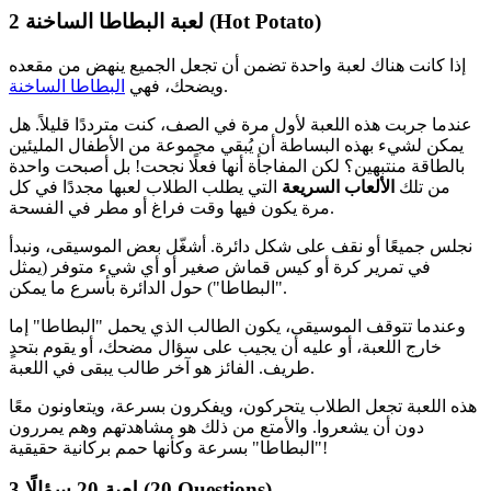
لعبة البطاطا الساخنة (Hot Potato)
2
إذا كانت هناك لعبة واحدة تضمن أن تجعل الجميع ينهض من مقعده
.
ويضحك، فهي
البطاطا الساخنة
عندما جربت هذه اللعبة لأول مرة في الصف، كنت مترددًا قليلاً. هل
يمكن لشيء بهذه البساطة أن يُبقي مجموعة من الأطفال المليئين
بالطاقة منتبهين؟ لكن المفاجأة أنها فعلًا نجحت! بل أصبحت واحدة
من تلك
الألعاب السريعة
التي يطلب الطلاب لعبها مجددًا في كل
مرة يكون فيها وقت فراغ أو مطر في الفسحة.
نجلس جميعًا أو نقف على شكل دائرة. أشغّل بعض الموسيقى، ونبدأ
في تمرير كرة أو كيس قماش صغير أو أي شيء متوفر (يمثل
"البطاطا") حول الدائرة بأسرع ما يمكن.
وعندما تتوقف الموسيقى، يكون الطالب الذي يحمل "البطاطا" إما
خارج اللعبة، أو عليه أن يجيب على سؤال مضحك، أو يقوم بتحدٍ
طريف. الفائز هو آخر طالب يبقى في اللعبة.
هذه اللعبة تجعل الطلاب يتحركون، ويفكرون بسرعة، ويتعاونون معًا
دون أن يشعروا. والأمتع من ذلك هو مشاهدتهم وهم يمررون
"البطاطا" بسرعة وكأنها حمم بركانية حقيقية!
لعبة 20 سؤالًا (20 Questions)
3