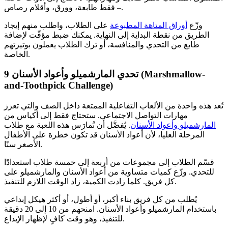
– فقط طابعة، وورق، وأقلام رصاص.
وزّع
أوراق المتاهة المطبوعة
على الطلاب، واطلب منهم إيجاد
الطريق من نقطة البداية إلى النهاية. يمكنك ضبط مؤقّت لإضافة
طابع من التحدي والمنافسة، أو ترك الطلاب يعملون بوتيرتهم
الخاصة.
تحدي المارشميلو وأعواد الأسنان (Marshmallow-
9
and-Toothpick Challenge)
تُعد هذه واحدة من الألعاب التفاعلية الممتعة داخل الصف والتي تعزز
مهارات التواصل الاجتماعي. ستحتاج فقط إلى أكياس من
المارشميلو وأعواد الأسنان
. يُفضَّل أن تُمارَس هذه اللعبة مع طلاب
المرحلة العليا، لأن أعواد الأسنان قد تكون خطرة على الأطفال
الأصغر سنًا.
قسّم الطلاب إلى مجموعات من أربعة إلى خمسة طلاب استعدادًا
للتحدي. وزّع كميات متساوية من أعواد الأسنان والمارشميلو على
كل فريق. كلما زادت الكمية، زاد الوقت اللازم للتنفيذ.
يُطلب من كل فريق بناء أكبر، أو أطول، أو أكثر هيكل إبداعي
باستخدام المارشميلو وأعواد الأسنان. امنحهم من 10 إلى 20 دقيقة
للتنفيذ، وهو وقت كافٍ لإظهار الإبداع.