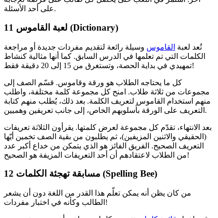
على أحد الأسئلة.
لعبة القاموس (Dictionary)
11
تُعد لعبة
القاموس
وسيلة رائعة لتقديم مفردات جديدة أو مراجعة
الكلمات التي تم تعلمها في الدرس السابق. كما أنها مثالية كنشاط
تمهيدي في بداية الحصة، وتستغرق من 15 إلى 20 دقيقة فقط!
كل ما يحتاجه الطلاب هو ورقة وقاموس. قسّم الصف إلى
مجموعات من ثلاثة طلاب. امنح كل مجموعة كلمة مختلفة، واطلب
منهم استخدام القاموس لتعريف الكلمة. بعد ذلك، يُطلب منهم كتابة
التعريف على الورقة بأسلوبهم الخاص، إلى جانب تعريفين وهميين.
بعد الانتهاء، تقدّم كل مجموعة لعرض كلمتها. يقرأون الثلاثة تعريفات
(الحقيقي والاثنين المزيفين)، ثم يطلبون من بقية الصف تخمين أيّها
التعريف الصحيح. الفريق الفائز هو الذي يتمكن من خداع أكبر عدد
من الطلاب لاعتقادهم أن أحد التعريفات المزيفة هو الصحيح!
مسابقة تهجئة الكلمات (Spelling Bee)
12
من كان يظن أنه يمكن تعلّم هذا القدر من اللغة دون أن يشعر
الطالب وكأنه في اختبار مفردات!