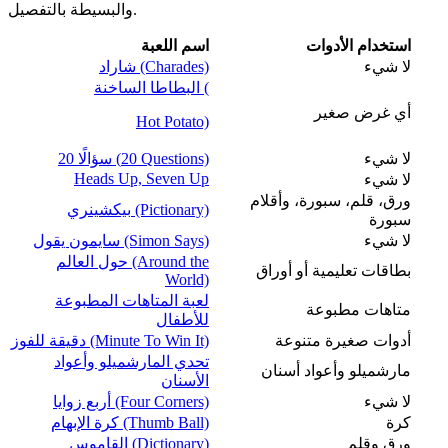
والبسيطة بالتفصيل.
استخدام الأدوات
اسم اللعبة
لا شيء
شاراد (Charades)
البطاطا الساخنة (
أي غرض صغير
Hot Potato)
لا شيء
20 سؤالًا (20 Questions)
Heads Up, Seven Up
لا شيء
ورق، قلم، سبورة، وأقلام
بيكشينري (Pictionary)
سبورة
لا شيء
سايمون يقول (Simon Says)
حول العالم (Around the
بطاقات تعليمية أو أوراق
World)
لعبة المتاهات المطبوعة
متاهات مطبوعة
للأطفال
أدوات صغيرة متنوعة
دقيقة للفوز (Minute To Win It)
تحدي المارشميلو وأعواد
مارشميلو وأعواد أسنان
الأسنان
لا شيء
أربع زوايا (Four Corners)
كرة
كرة الإبهام (Thumb Ball)
ورق وقلم
القاموس (Dictionary)