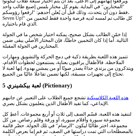
ويرفعوا إبهامهم إلى الأعلى، بعد أن يتم اختيار سبعة طلاب ليكونوا
"المختارين" في البداية. يقوم كل مختار بلمس إصبع طالب واحد
فقط دون أن يتحدث، وذلك قبل أن يُعلن أحدهم: "ارفعوا رؤوسكم،
Seven Up!" كل طالب تم لمسه لديه فرصة واحدة فقط لتخمين من
الذي قام باختياره.
إذا خمّن الطالب بشكل صحيح، يمكنه اختيار شخص ما في الجولة
التالية. أما إذا كان التخمين خاطئًا، فإن المختار الأصلي يبقى ضمن
المختارين في الجولة المقبلة.
تتميز هذه اللعبة بطريقة ذكية في دمج الحركة والتشويق ومهارات
الملاحظة. فالأطفال يراقبون بعناية، يستمعون لخطوات الأقدام،
ويتذكرون من يرتدي حذاءً يصدر صوتًا أو من يمشي بهدوء. إنها لعبة لا
تحتاج إلى تجهيزات مسبقة، لكنها تضمن تفاعلًا عاليًا من الجميع.
لعبة بيكشينري (Pictionary)
5
هذه اللعبة الكلاسيكية
تشجع جميع الطلاب على التعبير عن جانبهم
الإبداعي، كما تفيد الأطفال الذين يتعلمون بشكل بصري.
لتنفيذ هذه اللعبة، قسّم الصف إلى ثلاث أو أربع مجموعات. أعطِ كل
مجموعة سبورة وأقلام سبورة، أو ورقة وقلم رصاص. من كل
مجموعة، اختر طالبًا ليكون "الرسام" في تلك الجولة. حضّر قائمة
بالمصطلحات التي تمت دراستها في الصف، ثم قم إما بعرض الكلمة