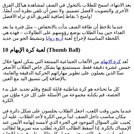
بعد الانتهاء، اسمح للطلاب بالتجول في الصف لمشاهدة هياكل الفرق
الأخرى والتصويت لأفضل تصميم. ولا تنسَ أن تلقي نظرة أنت أيضًا،
وامنح 5 نقاط إضافية للفريق الذي تراه الأفضل!
عندما تلاحظ أن طاقة الصف بدأت بالانخفاض – مثل فترة ما بعد
الغداء حين يبدأ الطلاب بوضع رؤوسهم على الطاولات – فهذه هي
وتنشيط الجو من جديد.
اللحظة المناسبة لإخراج لعبة
أربع زوايا
لعبة كرة الإبهام (Thumb Ball)
10
تُعد
كرة الإبهام
من الألعاب الجماعية الممتعة التي يمكن لعبها خلال
خمس عشرة دقيقة فقط. سيستمتع بها بشكل خاص الطلاب الأصغر
سنًا الذين يعملون على تطوير مهاراتهم الحركية الدقيقة والعامة،
بالإضافة إلى تنسيق اليد مع العين.
كل ما تحتاجه هو كرة شاطئية قابلة للنفخ وقلم تحديد. قبل بدء
الحصة، قم بكتابة مجموعة من الأسئلة على كل جزء ملوّن من
الكرة.
عندما يحين وقت اللعب، اجعل الطلاب يجلسون على شكل دائرة في
مكان مناسب داخل الصف. ابدأ برمي الكرة لأحد الطلاب. عليه أن
يُجيب على السؤال الموجود في الجزء الذي لامسه إبهامه الأيمن عند
الإمساك بالكرة. إذا أسقط الطالب الكرة، يُطلب منه تمريرها لطالب
آخر. استمر في اللعب حتى يحصل كل طالب على فرصة للإجابة