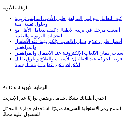
الرقابة الأبوية
كيف أتعامل مع ابني المراهق قليل الأدب: أساليب تربوية
وحلول تقنية آمنة
أصعب مرحلة في تربية الأطفال: كيف يتعامل الأهل مع
التحديات التربوية والتقنية
أفضل طرق علاج إدمان الألعاب الإلكترونية عند الأطفال
والمراهقين
أسباب إدمان الألعاب الإلكترونية عند الأطفال والمراهقين
فرط الحركة عند الاطفال: الأسباب والعلاج وطرق تقليل
الأعراض عبر تنظيم البيئة الرقمية
AirDroid الرقابة الأبوية
احمي أطفالك بشكل شامل وضمن توازنًا عبر الإنترنت
امسح
رمز الاستجابة السريعة
ضوئيًا باستخدام جهازك المحمّل
للحصول عليه مجانًا