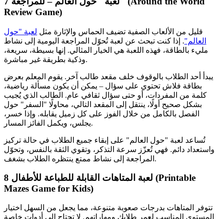
لعبة "حول العالم – للمراجعة" (Around the World
7
Review Game)
قليل من الألعاب الصفية تضيف الحماس والإثارة مثل
لعبة "حول
العالم"
. إذا كنت تبحث عن لعبة تُحوّل المراجعة اليومية إلى نشاط
مليء بالطاقة، فهذه اللعبة هي الخيار المثالي. إنها بسيطة، سريعة،
وذكية بطريقة غير مباشرة.
يبدأ أحد الطلاب بالوقوف خلف مقعد طالب آخر. يقوم المعلم بعرض
بطاقة فلاش تحتوي على سؤال – يمكن أن يكون مسألة رياضية،
كلمة من المفردات، أو حتى سؤال ثقافي عام. الطالب الذي يُجيب
بشكل صحيح أولًا، ينتقل إلى المقعد التالي، محاولًا "السفر" حول
الفصل بالكامل من خلال الفوز على كل زميل يقابله. وإذا خسر،
يجلس، ويكمل الفائز المسار.
تُساعد لعبة "حول العالم" على إبقاء جميع الطلاب في حالة تركيز
واستعداد دائم. فهي تُعزّز سرعة التذكر، وتقوي الثقة بالنفس، وتحوّل
المراجعة إلى نشاط ممتع ينتظره الطلاب بشغف.
لعبة المتاهات القابلة للطباعة للأطفال (Printable
8
Mazes Game for Kids)
تتوفر المتاهات بدرجات صعوبة متنوعة، مما يجعل من السهل اختيار
المستوى المناسب لعمر طلابك ومهاراتهم. لا تحتاج إلى أدوات خاصة