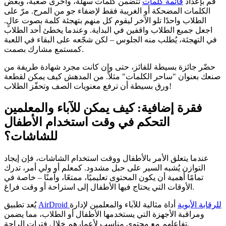
قم بإعداد
قائمة كلمات
تتضمن كلمات سهلة، وأخرى صعبة، وبعض
الكلمات المضحكة أو الغريبة فقط لإضفاء جو من المرح. مرّ على
الطلاب واحدًا تلو الآخر ليقوم كل منهم بتهجئة كلمة بصوت عالٍ.
اجعل جميع الطلاب واقفين في البداية. وعندما يخطئ أحد الطلاب
في التهجئة، يُطلب منه الجلوس – لكن شجّعه على البقاء في اللعبة
كمستمع مشارك بصمت.
حضّر جائزة بسيطة للفائز، حتى وإن كانت مجرد شهادة طريفة من
صنعك بعنوان "ساحر الكلمات" مثلاً. من المدهش كيف يمكن لقطعة
ورق بسيطة أن ترفع معنويات الصف وتحفّز الطلاب!
فقرة إضافية: كيف يمكن للآباء والمعلمين
التحكم في وقت استخدام الأطفال
للشاشات؟
عندما يتعلق الأمر بالأطفال ووقت استخدام الشاشات، فإن إيجاد
التوازن يُشبه السير على حبل مشدود. كمعلم أو ولي أمر، تدرك
تمامًا أهمية أن يكون المحتوى تعليميًا، ممتعًا، وآمنًا – خاصة في
الأوقات التي يحتاج فيها الأطفال إلى استراحة أو وقت فراغ.
AirDroid للرقابة الأبوية
أداة مثالية للآباء والمعلمين لإدارة
يُعد تطبيق
ومراقبة الأجهزة التي يستخدمها الأطفال أو الطلاب، مما يضمن
تفاعلهم مع محتوى مناسب لأعمارهم خلال فترات الراحة.