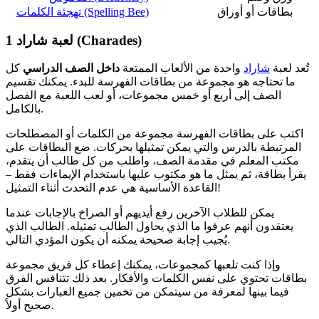
بطاقات أو أوراق
تهجئة الكلمات (Spelling Bee)
لعبة شاراد (Charades)
1
تُعد لعبة
شاراد
واحدة من الألعاب الممتعة
داخل الصف الدراسي
كل
ما تحتاجه هو مجموعة من بطاقات الفهرسة للبدء. يمكنك تقسيم
الصف إلى أربع أو خمس مجموعات، أو لعب اللعبة مع الفصل
بالكامل.
اكتب على بطاقات الفهرسة مجموعة من الكلمات أو المصطلحات
المرتبطة بالدرس والتي يمكن تمثيلها بحركات. ضع البطاقات على
مكتب المعلم في مقدمة الصف، واطلب من كل طالب أن يتقدم،
يقرأ بطاقة، ثم يمثل ما هو مكتوب عليها باستخدام الإيماءات فقط –
القاعدة الأساسية هي عدم التحدث أثناء التمثيل!
يمكن للطلاب الآخرين رفع أيديهم أو الصراخ بالإجابات عندما
يعتقدون أنهم عرفوا ما الذي يحاول الطالب تمثيله. الطالب الذي
يُجيب إجابة صحيحة يمكنه أن يكون المؤدي التالي.
وإذا كنت تلعبها كمجموعات، يمكنك إعطاء كل فريق مجموعة
بطاقات تحتوي على نفس الكلمات والأفكار. بعد ذلك تتنافس الفرق
فيما بينها لمعرفة من سيتمكن من تخمين جميع العبارات بشكل
صحيح أولاً.