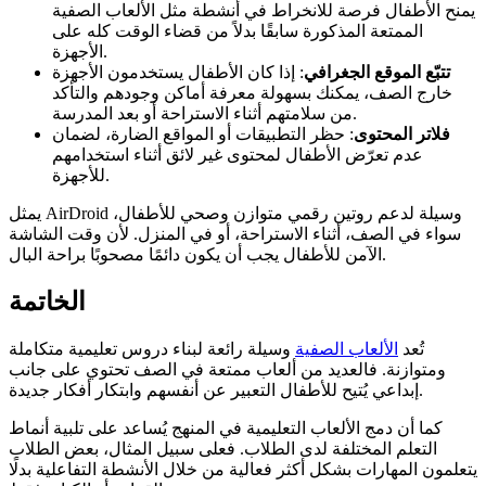
يمنح الأطفال فرصة للانخراط في أنشطة مثل الألعاب الصفية
الممتعة المذكورة سابقًا بدلاً من قضاء الوقت كله على
الأجهزة.
تتبّع الموقع الجغرافي
: إذا كان الأطفال يستخدمون الأجهزة
خارج الصف، يمكنك بسهولة معرفة أماكن وجودهم والتأكد
من سلامتهم أثناء الاستراحة أو بعد المدرسة.
فلاتر المحتوى
: حظر التطبيقات أو المواقع الضارة، لضمان
عدم تعرّض الأطفال لمحتوى غير لائق أثناء استخدامهم
للأجهزة.
يمثل AirDroid وسيلة لدعم روتين رقمي متوازن وصحي للأطفال،
سواء في الصف، أثناء الاستراحة، أو في المنزل. لأن وقت الشاشة
الآمن للأطفال يجب أن يكون دائمًا مصحوبًا براحة البال.
الخاتمة
تُعد
الألعاب الصفية
وسيلة رائعة لبناء دروس تعليمية متكاملة
ومتوازنة. فالعديد من ألعاب ممتعة في الصف تحتوي على جانب
إبداعي يُتيح للأطفال التعبير عن أنفسهم وابتكار أفكار جديدة.
كما أن دمج الألعاب التعليمية في المنهج يُساعد على تلبية أنماط
التعلم المختلفة لدى الطلاب. فعلى سبيل المثال، بعض الطلاب
يتعلمون المهارات بشكل أكثر فعالية من خلال الأنشطة التفاعلية بدلًا