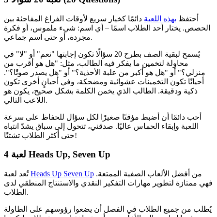
أحتفظ
بهذه اللعبة
دائمًا كخيار سريع لأوقات الفراغ المفاجئة بين
الحصص. يختار أحد الطلاب اسمًا – أي اسم: شيء ملموس، أو فكرة
مجردة، أو حتى اسم جماعي.
يُسمح لبقية الصف بطرح 20 سؤالًا تكون إجابتها "نعم" أو "لا" في
محاولة لتخمين ما يفكر فيه الطالب، مثل: "هل هو أقرب من
منزلي؟" أو "هل هو أكبر من علبة الأحذية؟" أو "هل يصدر صوتًا؟".
أحيانًا تكون التخمينات عشوائية ومضحكة، وفي أحيانٍ أخرى تكون
ذكية ودقيقة. الطالب الذي يخمن الكلمة بشكل صحيح، يكون هو
اللاعب التالي.
أحب دائمًا أن أضبط مؤقتًا صغيرًا لكل سؤال للحفاظ على سرعة
اللعبة وإبقاء الحماس عاليًا. صدقني، تتحول إلى سباق يشدّ انتباه
حتى أكثر الطلاب تشتتًا!
لعبة Heads Up, Seven Up
4
من أفضل الألعاب الصفية الممتعة.
Heads Up Seven Up
تُعد لعبة
فهي ممتازة لتطوير مهارات التفكير النقدي والاستنتاج المنطقي لدى
الطلاب.
يُطلب من جميع الطلاب في الفصل أن يضعوا رؤوسهم على الطاولة