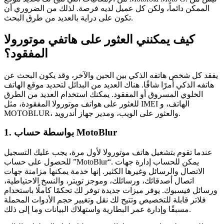
الممكن دائماً، ولكن كل عميل لديه فرصة. لذلك من الضروري أن
تكون على دراية بالعديد من طرق البحث.
كيف يمكنني العثور على هاتفي موتورولا
المفقود؟
يفقد كل شخص هاتفه الذكي بين الحين والآخر، وقد يكون البحث عن
هاتفه الذكي أمرًا شاقًا. هناك العديد من البدائل لتحديد موقع الهاتف
الخلوي المسروق أو المفقود. يمكنك استخدام العديد من الطرق
للعثور على هواتف موتورولا المفقودة، مثل IMEI الهاتف، و
MOTOBLUR، والعثور على الويب، ومدير جهاز أندرويد.
1. بواسطة حساب MotoBlur
عندما تقوم بتشغيل هاتف موتورولا لأول مرة، يجب عليك التسجيل
للحصول على حساب ”MotoBlur“. يمكن للحساب إدارة جهات
الاتصال والرسائل وغيرها الكثير. إنها خدمة يمكنها مزامنة جهات
اتصال أصدقائك، ورسائلك، وموجز تويتر، والنسخ الاحتياطية،
ورسائل فيسبوك. يوفر ميزات جديدة توفر لك تحكمًا كاملًا باستخدام
فلاتر قابلة للتخصيص وتتيح لك نقل وتغيير حجم الأدوات المحملة
مسبقًا وإدارة عمر البطارية واستهلاك البيانات وما إلى ذلك.