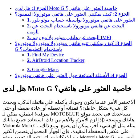
هل لدى Moto G خاصية العثور على هاتفي؟
الجزء 1:
الجزء 2:
كيف يمكنني العثور على هاتفي موتورولا المفقود؟
العثور على هاتفي موتورولا بواسطة حساب موتو بلور
1.
البحث عن هاتفي موتورولا باستخدام البحث عن
2.
الويب
البحث عن هاتفي موتورولا مع رقم IMEI
3.
الجزء 3:
كيف يمكنني تتبع هاتفي موتورولا موتورولا موتورولا
G باستخدام التطبيقات؟
1.
Find My Device
2.
AirDroid Location Tracker
3.
Google Maps
الجزء 4:
الأسئلة الشائعة حول العثور على هاتفي موتورولا
هل لدى Moto G خاصية العثور على هاتفي؟
ألا تحتقر الأمر عندما يكون وجودك بأكمله على هاتفك الذكي، ويحدث
كل شيء بشكل خاطئ؟ فقدانه أو تعطله أو إعادة ضبطه أو حتى
سرقته! اطمئن، يمكن لـ MOTOBLUR مساعدتك في تحديد موقع
هاتفك ومسحه (إذا لزم الأمر)، والأهم من ذلك، استعادة جميع بياناتك.
Motorola Moto G، مثله مثل أي شيء آخر، يمكن أن يضيع. ومع ذلك،
على عكس المحفظة المقيدة، فإن الجهاز المحمول يتضمن الكثير
من الإمكانيات التي تتيح لك تحديد موقع Motorola Moto G. ليس من