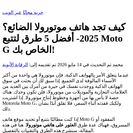
جربه مجانًا
عبر الويب
كيف تجد هاتف موتورولا الضائع؟
2025- أفضل 5 طرق لتتبع Moto
G الخاص بك!
محمد
تم التحديث في 14 مايو 2026
تم تقديمه إلى:
الرقابة الأبوية
عندما يتعلق الأمر بالهواتف الذكية، فإن موتورولا هي واحدة من أكثر
الأسماء المألوفة لدى الجميع. إذا سبق لك أن بحثت في سوق
الهواتف الذكية ووجدت نفسك في حيرة من أمرك بين العديد من
العلامات التجارية والموديلات من موتورولا، فلن تكون وحدك. هناك
حصة لا بأس بها من أجهزة وخطوط إنتاج موتورولا. إذا اشتريت
Motorola Moto G، ولكنك فقدته أثناء السفر، فلا تقلق أبدًا بشأن
ذلك.
إذا كنت مطالبًا بتتبع أو تحديد موقع هاتف Moto G المفقود أو
المسروق، فهناك عدة طرق
العثور على هاتفي موتورولا
. هنا في هذه
المقالة، سنشرح هذه الطرق والتقنيات بالتفصيل.