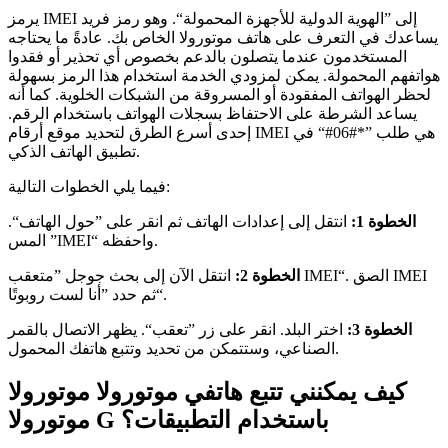
يرمز IMEI إلى ”الهوية الدولية للأجهزة المحمولة“. وهو رمز فريد
يساعدك في التعرف على هاتف موتورولا الخاص بك. عادةً ما يحتاجه
المستخدمون عندما يتصلون بالدعم بخصوص أي تحذير أو فقدوا
هواتفهم المحمولة. يمكن لمزودي الخدمة استخدام هذا الرمز بسهولة
لحظر الهواتف المفقودة أو المسروقة من الشبكات الخلوية. كما أنه
يساعد الشرطة على الاحتفاظ بسجلات الهواتف باستخدام الرقم.
إحدى أسرع الطرق لتحديد موقع أرقام IMEI هي طلب ”*#06#“ في
تطبيق الهاتف الذكي.
فيما يلي الخطوات التالية:
الخطوة 1:
انتقل إلى إعدادات الهاتف ثم انقر على ”حول الهاتف“.
المس ”IMEI“ واحفظه.
الخطوة 2:
انتقل الآن إلى بحث جوجل ”متعقب IMEI“. الصق IMEI
ثم حدد ”أنا لست روبوتًا“.
الخطوة 3:
اختر البلد. انقر على زر ”تعقب“. يظهر الاتصال بالقمر
الصناعي، وستتمكن من تحديد وتتبع هاتفك المحمول.
كيف يمكنني تتبع هاتفي موتورولا موتورولا
موتورولا G باستخدام التطبيقات؟