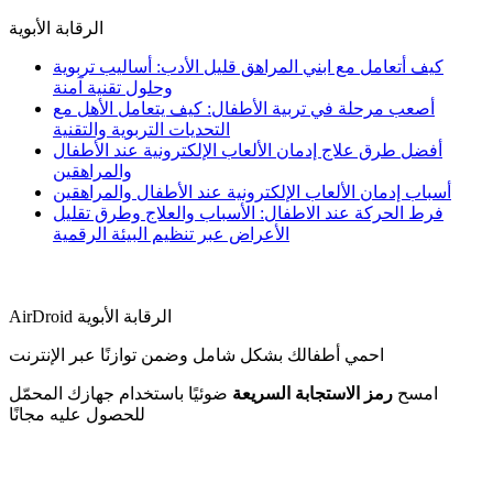
الرقابة الأبوية
كيف أتعامل مع ابني المراهق قليل الأدب: أساليب تربوية
وحلول تقنية آمنة
أصعب مرحلة في تربية الأطفال: كيف يتعامل الأهل مع
التحديات التربوية والتقنية
أفضل طرق علاج إدمان الألعاب الإلكترونية عند الأطفال
والمراهقين
أسباب إدمان الألعاب الإلكترونية عند الأطفال والمراهقين
فرط الحركة عند الاطفال: الأسباب والعلاج وطرق تقليل
الأعراض عبر تنظيم البيئة الرقمية
AirDroid الرقابة الأبوية
احمي أطفالك بشكل شامل وضمن توازنًا عبر الإنترنت
امسح
رمز الاستجابة السريعة
ضوئيًا باستخدام جهازك المحمّل
للحصول عليه مجانًا