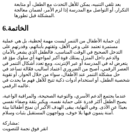
بعد تلقي التنبيه، يمكن للأهل التحدث مع الطفل، أو متابعة
التكرار، أو التواصل مع المدرسة إذا لزم الأمر، لضمان معالجة
المشكلة قبل تطورها.
6.الخاتمة
إن حماية الأطفال من التنمر ليست مهمة لحظية، بل هي عملية
مستمرة تعتمد على وعي الأهل، وثقتهم بأبنائهم، وقدرتهم على
التدخل الصحيح في الوقت المناسب. فالطفل الذي يشعر بالأمان
والدعم داخل المنزل يمتلك قوة أكبر لمواجهة أي سلوك مؤذٍ قد
يتعرض له في المدرسة أو عبر الإنترنت. ومع تعدد أشكال التنمر في
العصر الرقمي، أصبح من الضروري اعتماد أساليب فعّالة تساعد في
حل مشكلة التنمر عند الأطفال، سواء من خلال الحوار، أو تقوية
شخصية الطفل، أو استخدام أدوات ذكية تتيح للأهل فهم ما يحدث في
عالمه الرقمي.
عندما يجتمع الدعم الأسري، والتوعية الصحيحة، والمراقبة الواعية،
يصبح الطفل أكثر قدرة على حماية نفسه، ويكبر بثقة وصفاء نفسي
بعيدًا عن الأذى. وفي النهاية، يبقى الهدف الأكبر أن نمنح أطفالنا بيئة
آمنة ينمون فيها بلا خوف، ويواجهون المستقبل بثبات وسلام.
مشاركة:
انقر فوق نجمة للتصويت