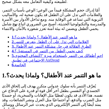
لطبيعته وكيفية التعامل معه بشكل صحيح.
أمّا إدراك حجم المشكلة فيبدأ من الوعي؛ الوعي بأسباب التنمر،
والعلامات التي تدل على أن الطفل قد يكون ضحية له، والأساليب
التربوية التي تساعد في الوقاية منه. ومع تداخل الأدوار بين الأسرة
والمدرسة والتكنولوجيا الحديثة، أصبح من الضروري اتباع نهج شامل
يحمي الطفل ويضمن له بيئة آمنة تعزز شعوره بالأمان والانتماء.
ما هو التنمر عند الأطفال؟ ولماذا يحدث؟
1.
العلامات التي تدل على أن الطفل يتعرض للتنمر
2.
الطرق الفعّالة في حل مشكلة التنمر عند الأطفال
3.
كيف نحمي الطفل من التنمر في المستقبل؟
4.
احمِ أطفالك من التنمر باستخدام ميزة "اكتشاف المحتوى
5.
الاجتماعي في تطبيق AirDroid
الخاتمة
6.
1.ما هو التنمر عند الأطفال؟ ولماذا يحدث؟
يُعرَّف التنمر بأنه سلوك عدواني متكرر يهدف إلى إلحاق الأذى
الجسدي أو النفسي بطفل آخر أقل قوة أو قدرة على الدفاع عن
نفسه. هذا الأذى قد يكون لفظيًا مثل الإهانات والسخرية، أو جسديًا
مثل الضرب والدفع، أو اجتماعيًا مثل العزل ونشر الشائعات، وقد
يمتد أيضًا إلى التنمر الإلكتروني الذي يحدث عبر الرسائل ووسائل