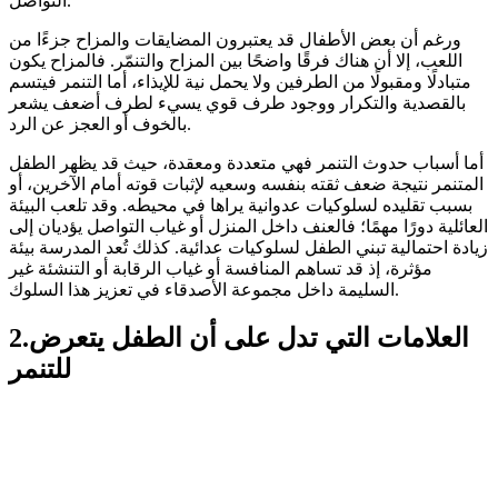
التواصل.
ورغم أن بعض الأطفال قد يعتبرون المضايقات والمزاح جزءًا من
اللعب، إلا أن هناك فرقًا واضحًا بين المزاح والتنمّر. فالمزاح يكون
متبادلًا ومقبولًا من الطرفين ولا يحمل نية للإيذاء، أما التنمر فيتسم
بالقصدية والتكرار ووجود طرف قوي يسيء لطرف أضعف يشعر
بالخوف أو العجز عن الرد.
أما أسباب حدوث التنمر فهي متعددة ومعقدة، حيث قد يظهر الطفل
المتنمر نتيجة ضعف ثقته بنفسه وسعيه لإثبات قوته أمام الآخرين، أو
بسبب تقليده لسلوكيات عدوانية يراها في محيطه. وقد تلعب البيئة
العائلية دورًا مهمًا؛ فالعنف داخل المنزل أو غياب التواصل يؤديان إلى
زيادة احتمالية تبني الطفل لسلوكيات عدائية. كذلك تُعد المدرسة بيئة
مؤثرة، إذ قد تساهم المنافسة أو غياب الرقابة أو التنشئة غير
السليمة داخل مجموعة الأصدقاء في تعزيز هذا السلوك.
2.العلامات التي تدل على أن الطفل يتعرض
للتنمر