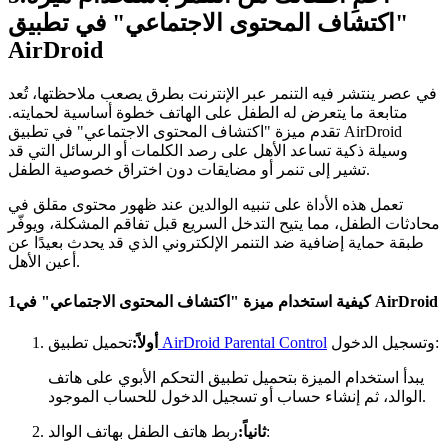
"اكتشاف المحتوى الاجتماعي" في تطبيق
AirDroid
في عصر ينتشر فيه التنمر عبر الإنترنت بطرق يصعب ملاحظتها، تُعد
متابعة ما يتعرض له الطفل على الهاتف خطوة أساسية لحمايته.
تقدم ميزة "اكتشاف المحتوى الاجتماعي" في تطبيق AirDroid
وسيلة ذكية تساعد الأهل على رصد الكلمات أو الرسائل التي قد
تشير إلى تنمر أو مضايقات دون اختراق خصوصية الطفل.
تعمل هذه الأداة على تنبيه الوالدين عند ظهور محتوى مقلق في
محادثات الطفل، مما يتيح التدخل السريع قبل تفاقم المشكلة، ويوفّر
طبقة حماية إضافية ضد التنمر الإلكتروني الذي قد يحدث بعيدًا عن
أعين الأهل.
كيفية استخدام ميزة "اكتشاف المحتوى الاجتماعي" في AirDroid
1
وتسجيل الدخول:
AirDroid Parental Control
أولاً:
تحميل تطبيق
يبدأ استخدام الميزة بتحميل تطبيق التحكم الأبوي على هاتف
الوالد، ثم إنشاء حساب أو تسجيل الدخول للحساب الموجود.
ربط هاتف الطفل بهاتف الوالد:
ثانياً: