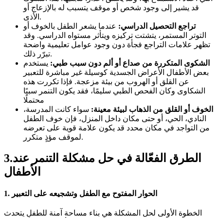
قد يشير إلى وجود شخص أو موقف يتسبب له بالإزعاج أو
الأذى.
تراجع التحصيل الدراسي:
عندما يشعر الطفل بالخوف أو
التوتر المستمر، يتشتت تركيزه ويتأثر مستواه الدراسي. وقد
تظهر علامات التراجع فجأة دون وجود عوامل تعليمية واضحة
تبرّر ذلك.
الشكوى المتكررة من صداع أو ألم دون سبب طبي:
يستخدم
بعض الأطفال الأعراض الجسدية كوسيلة غير مباشرة للتعبير
عن القلق أو الهروب من بيئة مزعجة. فإذا تكررت هذه
الشكاوى وكان الفحص الطبي سليمًا، فقد يكون التنمر سببًا
محتملًا
الخوف أو القلق من الذهاب لبيئة معينة:
سواء كانت المدرسة،
النادي، الحي، أو حتى مكان داخل المنزل، فإن خوف الطفل
من التواجد في مكان محدد قد يكون علامة قوية على تعرضه
لموقف مؤذٍ متكرر.
3.الطرق الفعّالة في حل مشكلة التنمر عند
الأطفال
الحوار المفتوح مع الطفل وتشجيعه على التعبير
1.
الخطوة الأولى لحل المشكلة هي بناء مساحة آمنة للطفل يتحدث