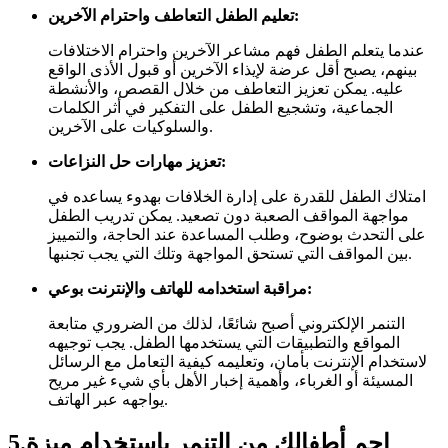
تعليم الطفل التعاطف واحترام الآخرين:
عندما يتعلم الطفل فهم مشاعر الآخرين واحترام الاختلافات
بينهم، يصبح أقل عرضة لإيذاء الآخرين أو قبول الأذى الواقع
عليه. يمكن تعزيز التعاطف من خلال القصص، والأنشطة
الجماعية، وتشجيع الطفل على التفكير في أثر الكلمات
والسلوكيات على الآخرين.
تعزيز مهارات حل النزاعات:
امتلاك الطفل للقدرة على إدارة الخلافات بهدوء يساعده في
مواجهة المواقف الصعبة دون تصعيد. يمكن تدريب الطفل
على التحدث بوضوح، وطلب المساعدة عند الحاجة، والتمييز
بين المواقف التي تستحق المواجهة وتلك التي يجب تجنبها.
مراقبة استخدامه للهاتف والإنترنت بوعي:
التنمر الإلكتروني أصبح شائعًا، لذلك من الضروري متابعة
المواقع والتطبيقات التي يستخدمها الطفل. يجب توجيهه
لاستخدام الإنترنت بأمان، وتعليمه كيفية التعامل مع الرسائل
المسيئة أو الغرباء، وأهمية إخبار الأهل بأي شيء غير مريح
يواجهه عبر الهاتف.
5.احمِ أطفالك من التنمر باستخدام ميزة