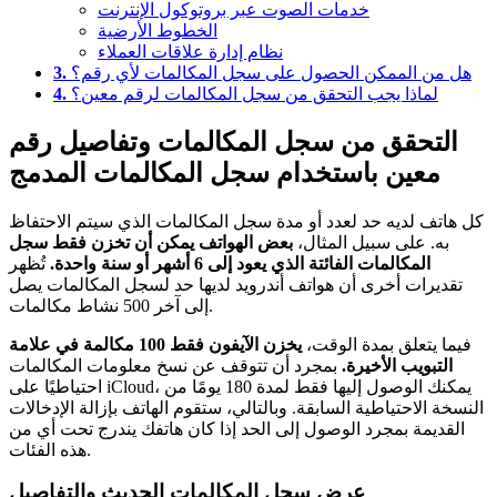
خدمات الصوت عبر بروتوكول الإنترنت
الخطوط الأرضية
نظام إدارة علاقات العملاء
هل من الممكن الحصول على سجل المكالمات لأي رقم؟
3.
لماذا يجب التحقق من سجل المكالمات لرقم معين؟
4.
التحقق من سجل المكالمات وتفاصيل رقم
معين باستخدام سجل المكالمات المدمج
كل هاتف لديه حد لعدد أو مدة سجل المكالمات الذي سيتم الاحتفاظ
به. على سبيل المثال،
بعض الهواتف يمكن أن تخزن فقط سجل
المكالمات الفائتة الذي يعود إلى 6 أشهر أو سنة واحدة.
تُظهر
تقديرات أخرى أن هواتف أندرويد لديها حد لسجل المكالمات يصل
إلى آخر 500 نشاط مكالمات.
فيما يتعلق بمدة الوقت،
يخزن الآيفون فقط 100 مكالمة في علامة
التبويب الأخيرة.
بمجرد أن تتوقف عن نسخ معلومات المكالمات
احتياطيًا على iCloud، يمكنك الوصول إليها فقط لمدة 180 يومًا من
النسخة الاحتياطية السابقة. وبالتالي، ستقوم الهاتف بإزالة الإدخالات
القديمة بمجرد الوصول إلى الحد إذا كان هاتفك يندرج تحت أي من
هذه الفئات.
عرض سجل المكالمات الحديث والتفاصيل