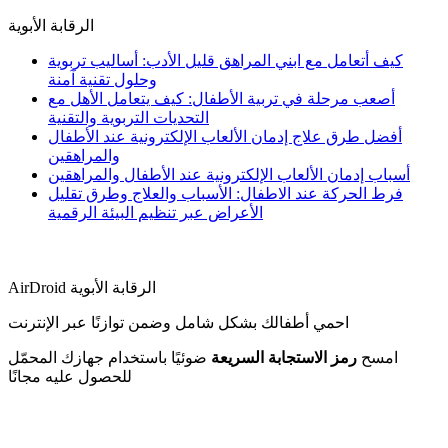
الرقابة الأبوية
كيف أتعامل مع ابني المراهق قليل الأدب: أساليب تربوية
وحلول تقنية آمنة
أصعب مرحلة في تربية الأطفال: كيف يتعامل الأهل مع
التحديات التربوية والتقنية
أفضل طرق علاج إدمان الألعاب الإلكترونية عند الأطفال
والمراهقين
أسباب إدمان الألعاب الإلكترونية عند الأطفال والمراهقين
فرط الحركة عند الاطفال: الأسباب والعلاج وطرق تقليل
الأعراض عبر تنظيم البيئة الرقمية
AirDroid الرقابة الأبوية
احمي أطفالك بشكل شامل وضمن توازنًا عبر الإنترنت
امسح
رمز الاستجابة السريعة
ضوئيًا باستخدام جهازك المحمّل
للحصول عليه مجانًا