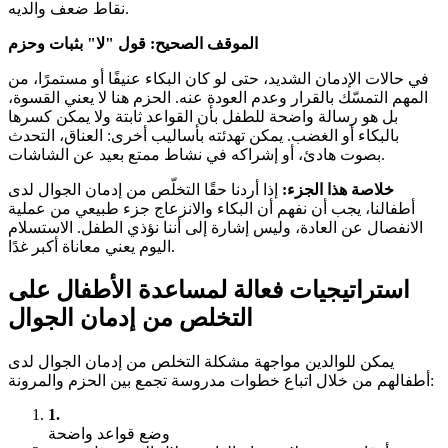
نقاط ضعف والديه.
الموقف الصحيح: قول "لا" بثبات وحزم
في حالات الإدمان الشديد، حتى لو كان البكاء عنيفًا أو مستمرًا، من
المهم التمسّك بالقرار وعدم العودة عنه. الحزم هنا لا يعني القسوة،
بل هو رسالة واضحة للطفل بأن القواعد ثابتة ولا يمكن كسرها
بالبكاء أو الغضب. يمكن تهدئته بأساليب أخرى: العناق، التحدث
بصوت هادئ، أو إشراكه في نشاط ممتع بعيد عن الشاشات.
خلاصة هذا الجزء:
إذا أردنا حقًا التخلّص من إدمان الجوال لدى
أطفالنا، يجب أن نفهم أن البكاء والانزعاج جزء طبيعي من عملية
الانفصال عن العادة، وليس إشارة إلى أننا نؤذي الطفل. الاستسلام
اليوم يعني معاناة أكبر غدًا.
استراتيجيات فعالة لمساعدة الأطفال على
التخلص من إدمان الجوال
يمكن للوالدين مواجهة مشكلة التخلص من إدمان الجوال لدى
أطفالهم من خلال اتباع خطوات مدروسة تجمع بين الحزم والمرونة:
1.
وضع قواعد واضحة