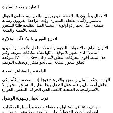
التقليد ونمذجة السلوك
الأطفال يتعلّمون بالملاحظة. حين يرون البالغين يستعملون الجوال
باستمرار (أثناء الطعام، السيارة، وقت الراحة)، يقرؤون رسالة
ضمنية: “هذا الجهاز ذو أولوية”. فينشأ الميل لتقليده طلبًا للشعور
نفسه بالأهمية والمتعة.
التعزيز الفوري والمكافآت المتغيّرة
الألوان الزاهية، الأصوات، النجوم والعملات داخل الألعاب، و“الفيديو
التالي” الذي يظهر بلا توقف ، كلها تقدّم مكافآت سريعة وغير
متوقعة (Variable Rewards). هذا النمط أقوى محركات التعلّق لأنه
يُطلق شعور المتعة على نحو متكرر ويصعّب التوقف.
الراحة من المشاعر الصعبة
الهاتف يخفّف الملل والضجر والانزعاج فورًا. إذا استخدمناه كلّما بكى
الطفل أو تململ، يتعلّم عقل الطفل ربط تنظيم المشاعر بالجهاز، لا
بالاستراتيجيات الصحية (اللعب الحر، الحركة، التنفّس، الحوار).
قرب الجهاز وسهولة الوصول
الهاتف دائمًا في المتناول، بضغطة واحدة يبدأ سيل المحفّزات.
انخفاض “حاجز الدخول” يطيل الاستخدام بلا وعي، خاصة مع