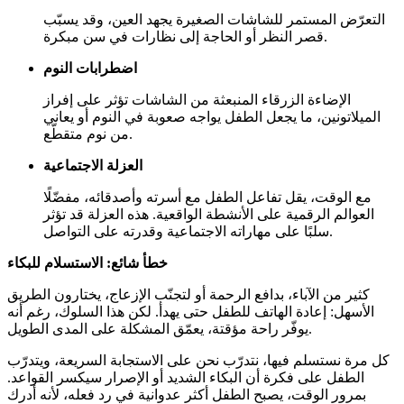
التعرّض المستمر للشاشات الصغيرة يجهد العين، وقد يسبّب
قصر النظر أو الحاجة إلى نظارات في سن مبكرة.
اضطرابات النوم
الإضاءة الزرقاء المنبعثة من الشاشات تؤثر على إفراز
الميلاتونين، ما يجعل الطفل يواجه صعوبة في النوم أو يعاني
من نوم متقطّع.
العزلة الاجتماعية
مع الوقت، يقل تفاعل الطفل مع أسرته وأصدقائه، مفضّلًا
العوالم الرقمية على الأنشطة الواقعية. هذه العزلة قد تؤثر
سلبًا على مهاراته الاجتماعية وقدرته على التواصل.
خطأ شائع: الاستسلام للبكاء
كثير من الآباء، بدافع الرحمة أو لتجنّب الإزعاج، يختارون الطريق
الأسهل: إعادة الهاتف للطفل حتى يهدأ. لكن هذا السلوك، رغم أنه
يوفّر راحة مؤقتة، يعمّق المشكلة على المدى الطويل.
كل مرة نستسلم فيها، نتدرّب نحن على الاستجابة السريعة، ويتدرّب
الطفل على فكرة أن البكاء الشديد أو الإصرار سيكسر القواعد.
بمرور الوقت، يصبح الطفل أكثر عدوانية في رد فعله، لأنه أدرك