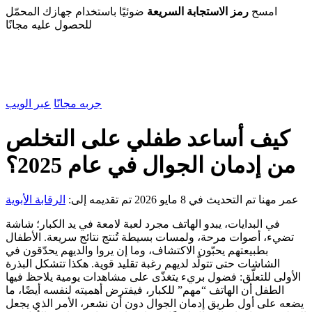
امسح
رمز الاستجابة السريعة
ضوئيًا باستخدام جهازك المحمّل
للحصول عليه مجانًا
جربه مجانًا
عبر الويب
كيف أساعد طفلي على التخلص
من إدمان الجوال في عام 2025؟
عمر مهنا
تم التحديث في 8 مايو 2026
تم تقديمه إلى:
الرقابة الأبوية
في البدايات، يبدو الهاتف مجرد لعبة لامعة في يد الكبار؛ شاشة
تضيء، أصوات مرحة، ولمسات بسيطة تُنتج نتائج سريعة. الأطفال
بطبيعتهم يحبّون الاكتشاف، وما إن يروا والديهم يحدّقون في
الشاشات حتى تتولّد لديهم رغبة تقليد قوية. هكذا تتشكل البذرة
الأولى للتعلّق: فضول بريء يتغذّى على مشاهدات يومية يلاحظ فيها
الطفل أن الهاتف “مهم” للكبار، فيفترض أهميته لنفسه أيضًا، ما
يضعه على أول طريق إدمان الجوال دون أن نشعر، الأمر الذي يجعل