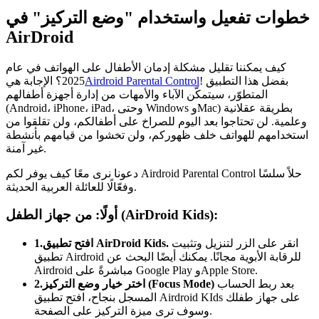
خطوات تفعيل واستخدام "وضع التركيز" في
AirDroid
كيف يمكننا تقليل مشكلة إدمان الأطفال على الهواتف في عام
! بفضل هذا التطبيق
Airdroid Parental Control
2025؟ الإجابة هي
المتطوّر، سيتمكّن الآباء والأمهات من إدارة أجهزة أطفالهم
(Android، iPhone، iPad، وحتى Windows وMac) بطريقة عقلانية
وعلمية. لن تحتاجوا بعد اليوم للصراخ على أطفالكم، ولن تقلقوا من
استخدامهم للهواتف خلف ظهوركم، ولن تخشوا من قيامهم بأنشطة
غير آمنة.
دعونا نرى معًا كيف يوفر لكم Airdroid Parental Control حلاً سلسًا
وفعّالًا للعائلة العربية الحديثة.
أولًا: من جهاز الطفل (AirDroid Kids):
انقر على الزر لتنزيل وتثبيت
1.افتح تطبيق AirDroid Kids.
تطبيق Airdroid للرقابة الأبوية مجانًا. يمكنك أيضًا البحث عن
Airdroid مباشرةً على Google Play وApple Store.
بعد ربط الحساب
2.اختر خيار وضع التركيز (Focus Mode)
المسجل بنجاح، افتح تطبيق Airdroid KIds على جهاز طفلك
وسوف ترى ميزة التركيز على الصفحة.