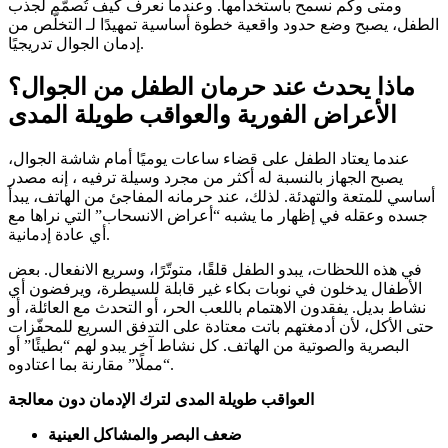
ومتى وكم نسمح باستخدامها. وعندما نعرف كيف تُصمَّم لجذب
الطفل، يصبح وضع حدود واقعية خطوة أساسية تمهيدًا لـ التخلّص من
إدمان الجوال تدريجيًا.
ماذا يحدث عند حرمان الطفل من الجوال؟
الأعراض الفورية والعواقب طويلة المدى
عندما يعتاد الطفل على قضاء ساعات يوميًا أمام شاشة الجوال،
يصبح الجهاز بالنسبة له أكثر من مجرد وسيلة ترفيه ، إنه مصدر
أساسي للمتعة والتهدئة. لذلك، عند حرمانه المفاجئ من الهاتف، يبدأ
جسده وعقله في إظهار ما يشبه “أعراض الانسحاب” التي نراها مع
أي عادة إدمانية.
في هذه اللحظات، يبدو الطفل قلقًا، متوتّرًا، وسريع الانفعال. بعض
الأطفال يدخلون في نوبات بكاء غير قابلة للسيطرة، ويرفضون أي
نشاط بديل. يفقدون الاهتمام باللعب الحر، أو التحدث مع العائلة، أو
حتى الأكل، لأن أدمغتهم باتت معتادة على التدفق السريع للمحفّزات
البصرية والصوتية من الهاتف. كل نشاط آخر يبدو لهم “بطيئًا” أو
“مملًا” مقارنة بما اعتادوه.
العواقب طويلة المدى لترك الإدمان دون معالجة
ضعف البصر والمشاكل العينية