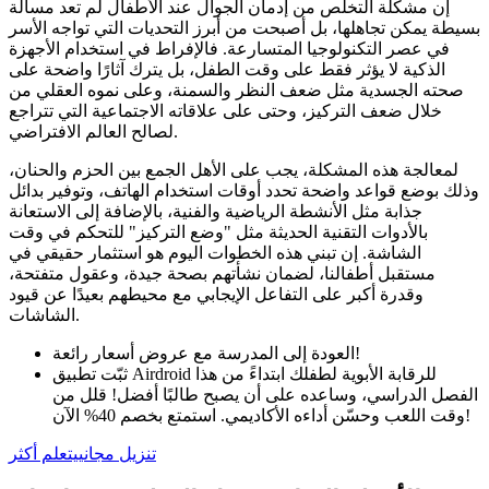
إن مشكلة التخلص من إدمان الجوال عند الأطفال لم تعد مسألة
بسيطة يمكن تجاهلها، بل أصبحت من أبرز التحديات التي تواجه الأسر
في عصر التكنولوجيا المتسارعة. فالإفراط في استخدام الأجهزة
الذكية لا يؤثر فقط على وقت الطفل، بل يترك آثارًا واضحة على
صحته الجسدية مثل ضعف النظر والسمنة، وعلى نموه العقلي من
خلال ضعف التركيز، وحتى على علاقاته الاجتماعية التي تتراجع
لصالح العالم الافتراضي.
لمعالجة هذه المشكلة، يجب على الأهل الجمع بين الحزم والحنان،
وذلك بوضع قواعد واضحة تحدد أوقات استخدام الهاتف، وتوفير بدائل
جذابة مثل الأنشطة الرياضية والفنية، بالإضافة إلى الاستعانة
بالأدوات التقنية الحديثة مثل "وضع التركيز" للتحكم في وقت
الشاشة. إن تبني هذه الخطوات اليوم هو استثمار حقيقي في
مستقبل أطفالنا، لضمان نشأتهم بصحة جيدة، وعقول متفتحة،
وقدرة أكبر على التفاعل الإيجابي مع محيطهم بعيدًا عن قيود
الشاشات.
العودة إلى المدرسة مع عروض أسعار رائعة!
ثبّت تطبيق Airdroid للرقابة الأبوية لطفلك ابتداءً من هذا
الفصل الدراسي، وساعده على أن يصبح طالبًا أفضل! قلل من
وقت اللعب وحسّن أداءه الأكاديمي. استمتع بخصم 40% الآن!
تنزيل مجاني
يتعلم أكثر