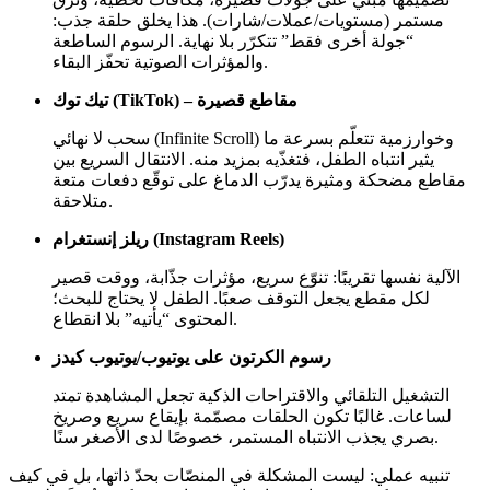
مستمر (مستويات/عملات/شارات). هذا يخلق حلقة جذب:
“جولة أخرى فقط” تتكرّر بلا نهاية. الرسوم الساطعة
والمؤثرات الصوتية تحفّز البقاء.
تيك توك (TikTok) – مقاطع قصيرة
سحب لا نهائي (Infinite Scroll) وخوارزمية تتعلّم بسرعة ما
يثير انتباه الطفل، فتغذّيه بمزيد منه. الانتقال السريع بين
مقاطع مضحكة ومثيرة يدرّب الدماغ على توقّع دفعات متعة
متلاحقة.
ريلز إنستغرام (Instagram Reels)
الآلية نفسها تقريبًا: تنوّع سريع، مؤثرات جذّابة، ووقت قصير
لكل مقطع يجعل التوقف صعبًا. الطفل لا يحتاج للبحث؛
المحتوى “يأتيه” بلا انقطاع.
رسوم الكرتون على يوتيوب/يوتيوب كيدز
التشغيل التلقائي والاقتراحات الذكية تجعل المشاهدة تمتد
لساعات. غالبًا تكون الحلقات مصمّمة بإيقاع سريع وصريخ
بصري يجذب الانتباه المستمر، خصوصًا لدى الأصغر سنًا.
تنبيه عملي: ليست المشكلة في المنصّات بحدّ ذاتها، بل في كيف