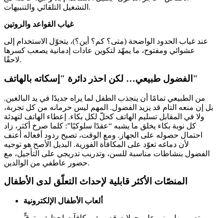
التشغيل التلقائي والتنبيهات.
غياب القواعد والروتين
عند غياب الحدود الواضحة (متى؟ كم؟ أين؟)، يتحوّل الاستخدام إلى
عشوائي ومفتوح، ما يمهّد لتكوين عادات إدمانية يصعب كسرها
لاحقًا.
الفضول طبيعي… لكن احذر دائرة "إسكاته بالهاتف"
من الطبيعي تمامًا أن ينجذب الطفل لما يراه جديدًا في يد البالغين.
بل إن منعه التام قد يزيد الفضول. المهم ليس حرمانه من كل تجربة،
ولا في المقابل تسليم الهاتف كحلّ لكل بكاء. إعطاء الهاتف لتهدئة
كل نوبة بكاء يخلق ما يشبه “عقدًا سلوكيًا”: كلما صرخ أكثر، زاد
احتمال حصوله على الجهاز. ومع الوقت، تصبح ردود أفعاله أعنف
لأن دماغه تعوّد على المكافأة الفورية. البديل الأصح هو توجيه
الفضول بنشاطات مناسبة للسن، وتدريب تدريجي على التأجيل، مع
حضور عاطفي من الوالدين.
المنصّات الأكثر قابلية لإحداث التعلّق لدى الأطفال
ألعاب الأطفال الإلكترونية
تصميمها مبني على جولات قصيرة، مكافآت لحظية، وترقٍّ