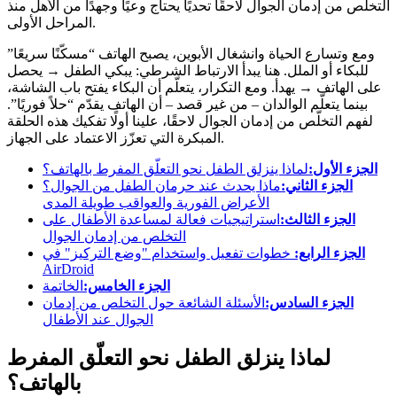
التخلص من إدمان الجوال لاحقًا تحديًا يحتاج وعيًا وجهدًا من الأهل منذ
المراحل الأولى.
ومع وتسارع الحياة وانشغال الأبوين، يصبح الهاتف “مسكّنًا سريعًا”
للبكاء أو الملل. هنا يبدأ الارتباط الشرطي: يبكي الطفل → يحصل
على الهاتف → يهدأ. ومع التكرار، يتعلّم أن البكاء يفتح باب الشاشة،
بينما يتعلّم الوالدان – من غير قصد – أن الهاتف يقدّم “حلاً فوريًا”.
لفهم التخلّص من إدمان الجوال لاحقًا، علينا أولًا تفكيك هذه الحلقة
المبكرة التي تعزّز الاعتماد على الجهاز.
الجزء الأول:
لماذا ينزلق الطفل نحو التعلّق المفرط بالهاتف؟
الجزء الثاني:
ماذا يحدث عند حرمان الطفل من الجوال؟
الأعراض الفورية والعواقب طويلة المدى
الجزء الثالث:
استراتيجيات فعالة لمساعدة الأطفال على
التخلص من إدمان الجوال
الجزء الرابع:
خطوات تفعيل واستخدام "وضع التركيز" في
AirDroid
الجزء الخامس:
الخاتمة
الجزء السادس:
الأسئلة الشائعة حول التخلص من إدمان
الجوال عند الأطفال
لماذا ينزلق الطفل نحو التعلّق المفرط
بالهاتف؟