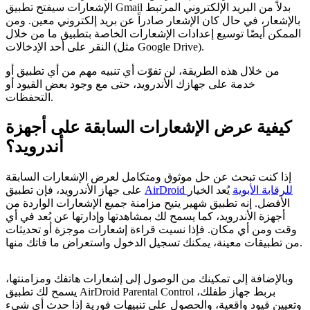
الإشعارات سيفتح تطبيق Gmail بدلاً من البريد الإلكتروني المرتبط
بالإشعار، في حال كان الإشعار صادراً عن بريد إلكتروني معين. ومن
الممكن أيضًا توسيع إعدادات الإشعارات الخاصة بتطبيق ما من خلال
النقر على أحد الإدخالات (مثل Google Drive).
من خلال هذه الطريقة، لن تفوّت أي تنبيه مهم من أي تطبيق أو
خدمة على جهازك الأندرويد، حتى مع وجود بعض القيود أو
التحفظات.
كيفية عرض الإشعارات السابقة على أجهزة
أندرويد؟
إذا كنت تبحث عن حل موثوق ومتكامل لعرض الإشعارات السابقة
AirDroid للرقابة الأبوية
يُعد الخيار
على جهاز الأندرويد، فإن تطبيق
الأفضل. إنه تطبيق شهير يتيح مزامنة جميع الإشعارات الواردة من
أجهزة الأندرويد، كما يسمح لك بمشاهدتها وإدارتها عن بُعد في أي
وقت ومن أي مكان. فإذا نسيت قراءة إشعارات موجزة أو تحديثات
من تطبيقات معينة، يمكنك تسجيل الدخول واستعراض ما فاتك منها.
وبالإضافة إلى تمكينك من الوصول إلى إشعارات هاتفك ومزامنتها،
يسمح لك تطبيق AirDroid Parental Control بربط جهاز طفلك،
وتعيين قيود واقعية، والحصول على تنبيهات فورية إذا حدث أي شيء