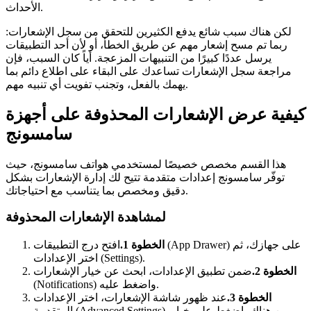
الأحداث.
لكن هناك سبب شائع يدفع الكثيرين للتحقق من سجل الإشعارات:
ربما تم مسح إشعار مهم عن طريق الخطأ، أو لأن أحد التطبيقات
يرسل عددًا كبيرًا من التنبيهات المزعجة. أياً كان السبب، فإن
مراجعة سجل الإشعارات تساعدك على البقاء على اطلاع دائم بما
يهمك بالفعل، وتجنب تفويت أي تنبيه مهم.
كيفية عرض الإشعارات المحذوفة على أجهزة
سامسونج
هذا القسم مخصص خصيصًا لمستخدمي هواتف سامسونج، حيث
توفّر سامسونج إعدادات متقدمة تتيح لك إدارة الإشعارات بشكل
دقيق ومخصص بما يتناسب مع احتياجاتك.
لمشاهدة الإشعارات المحذوفة
الخطوة 1.
افتح درج التطبيقات (App Drawer) على جهازك، ثم
اختر الإعدادات (Settings).
الخطوة 2.
ضمن تطبيق الإعدادات، ابحث عن خيار الإشعارات
(Notifications) واضغط عليه.
الخطوة 3.
عند ظهور شاشة الإشعارات، اختر الإعدادات
المتقدمة (Advanced Settings). من هناك، اضغط على خيار