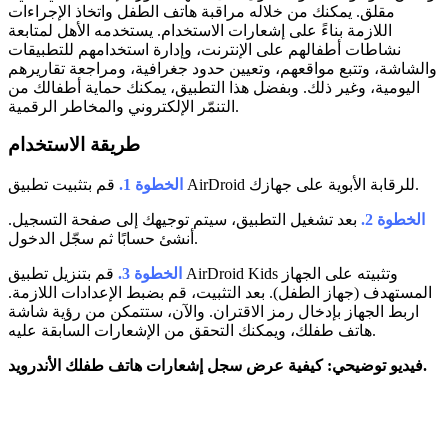
مقلق. يمكنك من خلاله مراقبة هاتف الطفل واتخاذ الإجراءات
اللازمة بناءً على إشعارات الاستخدام. يستخدمه الأهل لمتابعة
نشاطات أطفالهم على الإنترنت، وإدارة استخدامهم للتطبيقات
والشاشة، وتتبع مواقعهم، وتعيين حدود جغرافية، ومراجعة تقاريرهم
اليومية، وغير ذلك. وبفضل هذا التطبيق، يمكنك حماية أطفالك من
التنمّر الإلكتروني والمخاطر الرقمية.
طريقة الاستخدام
قم بتثبيت تطبيق AirDroid للرقابة الأبوية على جهازك.
الخطوة 1.
الخطوة 2.
بعد تشغيل التطبيق، سيتم توجيهك إلى صفحة التسجيل.
أنشئ حسابًا ثم سجّل الدخول.
الخطوة 3.
قم بتنزيل تطبيق AirDroid Kids وتثبيته على الجهاز
المستهدف (جهاز الطفل). بعد التثبيت، قم بضبط الإعدادات اللازمة.
اربط الجهاز بإدخال رمز الاقتران. والآن، ستتمكن من رؤية شاشة
هاتف طفلك، ويمكنك التحقق من الإشعارات السابقة عليه.
فيديو توضيحي: كيفية عرض سجل إشعارات هاتف طفلك الأندرويد.