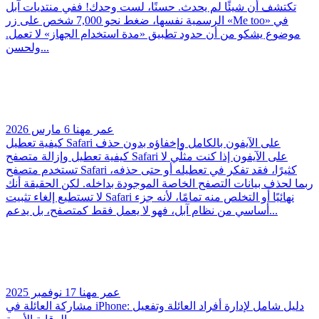
تكتشف أن شيئًا لم يحدث. حسنًا، لست وحدك! ففي منتديات آبل
الرسمية نفسها، ضغط نحو 7,000 شخص على زر «Me too» في
موضوع يشكو من أن حدود تطبيق «مدة استخدام الجهاز» لا تعمل.
ولحسن...
عمر مهنا
6 مارس 2026
كيفية تعطيل Safari على الآيفون بالكامل وإخفاؤه بدون حذف
كيفية تعطيل وإزالة متصفح Safari على الآيفون إذا كنت مثلّي لا
تستخدم متصفح Safari كثيرًا، فقد تفكر في تعطيله أو حتى حذفه،
ربما لحذف بيانات التصفح الخاصة الموجودة بداخله. لكن الحقيقة أنك
لا تستطيع إلغاء تثبيت Safari نهائيًا أو التخلص منه تمامًا، لأنه جزء
أساسي من نظام آبل، فهو لا يعمل فقط كمتصفح، بل يدعم...
عمر مهنا
17 نوفمبر 2025
مشاركة العائلة في iPhone: دليل شامل لإدارة أفراد العائلة وتفعيل