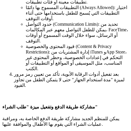
تطبيقات معينة أو فئات تطبيقات.
التطبيقات المسموح بها دائمًا (Always Allowed): اختيار
التطبيقات التي يُسمح للطفل باستخدامها حتى أثناء
أوقات التوقف.
حدود التواصل (Communication Limits): تحديد من
يمكن للطفل التواصل معهم عبر المكالمات، FaceTime،
أو الرسائل، سواء خلال الوقت المسموح أو أوقات
التوقف.
قيود المحتوى والخصوصية (Content & Privacy
Restrictions): إدارة المشتريات من iTunes وApp Store،
التحكم في إعدادات الخصوصية، وحظر المحتوى غير
المناسب، مثل الموسيقى أو المواقع أو التطبيقات أو
الكتب.
بعد تفعيل أدوات الرقابة الأبوية، تأكد من تعيين رمز مرور
لميزة "مدة استخدام الجهاز" حتى لا يتمكن الطفل من تجاوز
القيود.
مشاركة طريقة الدفع وتفعيل ميزة "طلب الشراء"
يمكن للمنظم الجديد مشاركة طريقة الدفع الخاصة به، ومراقبة
عمليات الشراء التي يقوم بها الأطفال والموافقة عليها.