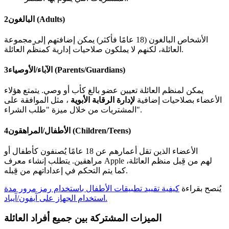
البالغون (Adults)
2
الأشخاص البالغون (18 عامًا فأكثر) يمكن إضافتهم إلى مجموعة
العائلة، لكنهم لا يملكون صلاحيات إدارية كمنظّم العائلة.
الآباء/الأوصياء (Parents/Guardians)
3
يمكن لمنظم العائلة تعيين عضو بالغ كأب أو وصي. يتمتع هؤلاء
الأعضاء بصلاحيات إضافية
لإدارة الرقابة الأبوية
، مثل الموافقة على
المشتريات من خلال ميزة "طلب الشراء".
الأطفال/المراهقون (Children/Teens)
4
الأعضاء الذين تقل أعمارهم عن 18 عامًا يُصنفون كأطفال أو
مراهقين. يتطلب إنشاء معرف Apple لهم من قِبل منظم العائلة،
كما يتم التحكم في إعداداتهم من قِبله.
يُنصح بقراءة
كيفية تقييد تطبيقات الأطفال باستخدام رمز مرور مدة
استخدام الجهاز على آيفون/آيباد.
الميزات المشتركة بين جميع أفراد العائلة