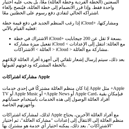
السعتين (الخطة الفردية وخطة العائلة) معًا، بل يجب عليه اختيار
واحدة فقط. وإذا قرر الانضمام إلى خطة العائلة، فيُنصح بإلغاء
اشتراكه الحالي لتفادي دفع رسوم على الخطتين معًا.
إذا رغب المنظم الجديد في دفع قيمة خطة iCloud+ ومشاركتها،
فعليه القيام بالآتي:
الاشتراك في خطة iCloud+ بسعة لا تقل عن 200 جيجابايت.
تفعيل ميزة مشاركة iCloud مع العائلة: انتقل إلى الإعدادات >
العائلة > الاشتراكات > iCloud > مشاركة مع العائلة.
بعد ذلك، سيتم إرسال إشعار تلقائي إلى أجهزة أفراد العائلة لإبلاغهم
بالخطة المشتركة ودعوتهم لقبولها.
مشاركة اشتراكات Apple
إذا كان منظم العائلة مشتركًا في إحدى خدمات Apple مثل +Apple
TV أو Apple Music أو +Apple News أو Apple Card، فبإمكان بقية
أفراد العائلة الوصول إلى هذه الخدمات باستخدام حساباتهم
وأجهزتهم الخاصة.
لذلك، لمشاركة اشتراكات Apple مع أفراد العائلة الآخرين، يحتاج
منظم العائلة إلى الانتقال إلى إعدادات "مشاركة العائلة"، ثم اختيار
"الاشتراكات". بعد ذلك، يمكنه اختيار أي خدمة هو مشترك بها