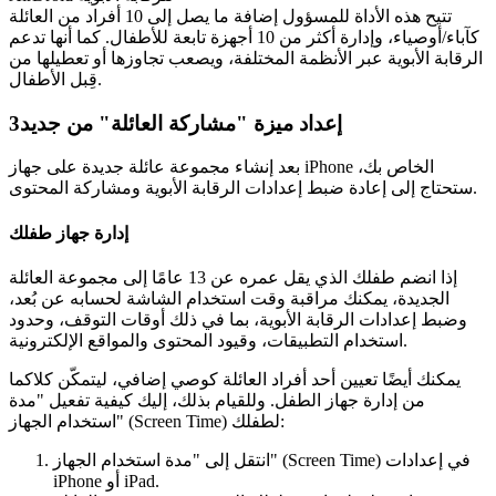
تتيح هذه الأداة للمسؤول إضافة ما يصل إلى 10 أفراد من العائلة
كآباء/أوصياء، وإدارة أكثر من 10 أجهزة تابعة للأطفال. كما أنها تدعم
الرقابة الأبوية عبر الأنظمة المختلفة، ويصعب تجاوزها أو تعطيلها من
قِبل الأطفال.
إعداد ميزة "مشاركة العائلة" من جديد
3
بعد إنشاء مجموعة عائلة جديدة على جهاز iPhone الخاص بك،
ستحتاج إلى إعادة ضبط إعدادات الرقابة الأبوية ومشاركة المحتوى.
إدارة جهاز طفلك
إذا انضم طفلك الذي يقل عمره عن 13 عامًا إلى مجموعة العائلة
الجديدة، يمكنك مراقبة وقت استخدام الشاشة لحسابه عن بُعد،
وضبط إعدادات الرقابة الأبوية، بما في ذلك أوقات التوقف، وحدود
استخدام التطبيقات، وقيود المحتوى والمواقع الإلكترونية.
يمكنك أيضًا تعيين أحد أفراد العائلة كوصي إضافي، ليتمكّن كلاكما
من إدارة جهاز الطفل. وللقيام بذلك، إليك كيفية تفعيل "مدة
استخدام الجهاز" (Screen Time) لطفلك:
انتقل إلى "مدة استخدام الجهاز" (Screen Time) في إعدادات
iPhone أو iPad.