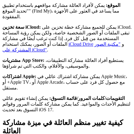
الموقع:
يمكن لأفراد العائلة مشاركة مواقعهم باستخدام تطبيق
"تحديد الموقع" (Find My)، مما يساعد في العثور على الأجهزة
المفقودة.
يمكن للجميع مشاركة خطة تخزين على iCloud.
سعة تخزين iCloud:
تبقى الملفات أو الصور الشخصية خاصة، ولكن يمكن رؤية المساحة
المستخدمة من قِبل كل فرد. إذا كنت ترغب أيضًا في مشاركة
و
"مكتبة الصور
iCloud Drive
الملفات أو الصور، يمكنك استخدام
.
المشتركة على iCloud"
يستطيع أفراد العائلة مشاركة التطبيقات،
مشتريات App Store:
والموسيقى، والأفلام، والكتب التي تم شراؤها.
يمكن مشاركة اشتراك عائلي في Apple Music،
اشتراكات Apple:
أو +Apple TV، أو Apple Arcade، مع حصول كل فرد على حساب
مستقل.
التقويمات/كلمات المرور/قائمة التسوق:
يمكن إنشاء تقويم عائلي
لتنظيم الأحداث والمواعيد. كما يمكن مشاركة كلمات المرور وقوائم
التسوق بعد تحديث iOS 17.
كيفية تغيير منظم العائلة في ميزة مشاركة
العائلة