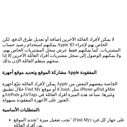
لا يمكن لأفراد العائلة الآخرين إضافة أو تعديل طرق الدفع، لكن
يمكنهم استخدام رصيد حساب Apple ID الخاص بهم لإجراء
المشتريات. كما يمكنهم فقط عرض سجل المشتريات الخاص بهم،
ولا يمكنهم الوصول إلى سجل مشتريات أفراد العائلة الآخرين إلا إذا
منحهم منظم العائلة الإذن بذلك.
مشاركة الموقع وتحديد موقع أجهزة Apple المفقودة
يمكن لأفراد العائلة تتبّع أجهزة Apple الخاصة ببعضهم البعض من
خلال تطبيق Find My أو موقع iCloud، مثل iPhone وiPad وMac
وAirPods وAirTags وغيرها. تساعد هذه الميزة أفراد العائلة في
العثور على الأجهزة المفقودة بسهولة.
المتطلبات الأساسية:
يجب تفعيل ميزة "تحديد الموقع" (Find My) على جهاز كل فرد
من أفراد العائلة.