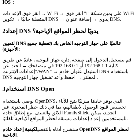
IOS：
انقر فوق الإعدادات → Wi-Fi → انقر فوق "i" على يمين شبكة Wi-Fi
المتصلة حاليًا → تكوين DNS → يدوي → إضافة عنوان DNS.
إعداد DNS يدويًا لحظر المواقع الإباحية؟
2
لتعيين DNS عالميًا على جهاز التوجيه الخاص بك (تغطية جميع
الأجهزة):
قم بتسجيل الدخول إلى صفحة إدارة جهاز التوجيه، عادةً عن طريق
كتابة 192.168.1.1 أو 192.168.0.1 في متصفحك → ابحث عن
"إعدادات الإنترنت/WAN" → استبدل عنوان خادم DNS باستخدام
DNS المفلتر → احفظ وأعد تشغيل جهاز التوجيه.
استخدام DNS Open
3
نوصي باستخدام OpenDNS، الذي يوفر خادمًا منزليًا يتيح للآباء
تخصيص قيود الوصول لأطفالهم، بما في ذلك حظر المحتوى غير
اللائق والعنيف. مع إطلاق خادم FamilyShield الجديد، يمكن
للمستخدمين إعداد إعدادات مسبقة لحظر المواقع الإباحية تلقائيًا.
سنشرح أدناه بالتفصيل
كيفية إعداد خادم OpenDNS لحظر المواقع
.
الإباحية