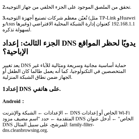
تحقق من الملصق الموجود على الجزء الخلفي من جهاز التوجيه.
2.
تُعيّن معظم شركات تصنيع أجهزة التوجيه (مثل TP-Link وHuawei
3.
وAsus وغيرها) 192.168.1.1 كعنوان إدارة الشبكة المحلية الافتراضي
لسهولة تذكره.
الجزء الثالث: إعداد DNS يدويًا لحظر المواقع
الإباحية؟
يعد تغيير DNS حماية أساسية مجانية وسريعة ومثالية للآباء غير
المتخصصين في التكنولوجيا، كما أنه يعمل طالما كان الطفل أو
الجهاز ضمن نطاق الشبكة المنزلية.
إعداد DNS على هاتفي.
1
Android：
الإعدادات ← الشبكة والإنترنت ← DNS الخاص أو إعدادات Wi-Fi
المتقدمة ← حدد "اسم مضيف مزود DNS الخاص" ← أدخل عنوان
DNS للمرشح، على سبيل المثال: family-filter-
dns.cleanbrowsing.org.