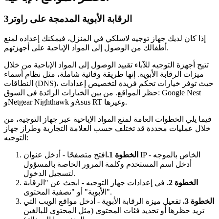
الرقابة الأبوية المدمجة على راوتر
3
إذا كان لديك جهاز توجيه لاسلكي في المنزل، فيمكنك إعداده لمنع
أطفالك من الوصول إلى المواد الإباحية على أجهزتهم.
تتيح أجهزة التوجيه للآباء تقييد الوصول إلى المواد الإباحية من خلال
ميزات الرقابة الأبوية. إنها طريقة وقائية شاملة، مثل نظام أسماء
النطاقات (DNS)، حيث توفر خيارات تحكم فريدة لتخصيص إعدادات
حظر المواقع. من بين الخيارات الرائدة في السوق: Google Nest
وNetgear Nighthawk وAsus RT وغيرها.
فيما يلي الخطوات العامة لمنع المواد الإباحية عبر جهاز التوجيه، من
خلال عمليات محددة قد تختلف حسب العلامة التجارية وطراز جهاز
التوجيه:
الخطوة 1.
افتح متصفحًا - أدخل عنوان IP الخاص بالموجه -
أدخل اسم المستخدم وكلمة المرور الخاصة بالمسؤول
لتسجيل الدخول.
الخطوة 2.
في إعدادات جهاز التوجيه - ابحث عن "الرقابة
الأبوية" أو "تصفية المحتوى".
الخطوة 3.
تفعيل ميزة الرقابة الأبوية - أدخل مواقع الويب التي
تريد حظرها أو تحديد فئات المحتوى (مثل المحتوى للبالغين