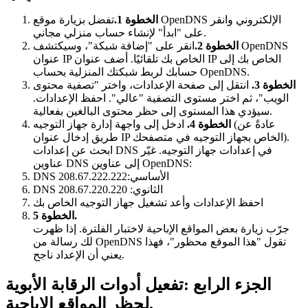
الخطوة 1.
تفضل بزيارة موقع OpenDNS الإلكتروني وانقر
على "ابدأ" لإنشاء حساب منزلي مجاني.
الخطوة 2.
انقر على "إضافة شبكة"، وسيكتشف OpenDNS
عنوان IP الخاص بك تلقائيًا. أضف عنوان IP الخاص بك إلى
حسابك لربط شبكتك المنزلية بحساب OpenDNS.
الخطوة 3.
انتقل إلى صفحة الإعدادات، واختر "تصفية محتوى
الويب"، ثم اختر مستوى التصفية "عالي". احفظ الإعدادات.
سيؤدي هذا المستوى إلى حظر محتوى البالغين بفعالية.
الخطوة 4.
ادخل إلى واجهة إدارة جهاز التوجيه (عادةً عن
طريق إدخال عنوان IP الخاص بجهاز التوجيه في متصفحك).
ابحث عن إعدادات DNS في إعدادات جهاز التوجيه. غيّر
عناوين DNS إلى عناوين OpenDNS:
DNS الأساسي:208.67.222.222
DNS الثانوي: 208.67.220.220
احفظ الإعدادات وأعد تشغيل جهاز التوجيه الخاص بك
الخطوة 5.
جرّب زيارة بعض المواقع الإباحية لاختبار الفلترة. إذا ظهرت
لك رسالة من OpenDNS تقول "هذا الموقع محظور"، فهذا
يعني أن الإعداد ناجح.
الجزء الرابع :تفعيل أدوات الرقابة الأبوية
لحظر المواقع الإباحية.