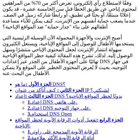
وفقًا لاستطلاع رأي إلكتروني، تعرض أكثر من 70% من المراهقين
لمحتوى إباحي عن طريق الخطأ قبل سن الخامسة عشرة - قد يكون
إعلانًا منبثقًا، أو بحثًا في تطبيق، أو رابطًا شاركه زميل في الصف.
عندما يصعب حماية أنفسهم من الإنترنت، كيف يمكن للآباء مساعدة
أطفالهم على بناء "جدار حماية" ضد المواقع الإباحية؟
أصبح الإنترنت والأجهزة المحمولة الآن الوسيلة الرئيسية التي
يستخدمها الأطفال للوصول إلى المواقع الإباحية، ويستغل الكثيرون
سهولة انتشار الإنترنت لجعل المحتوى الإباحي منتشرًا وسهل
الوصول إليه. لذلك، تشرح هذه المقالة كيفية حظر المواقع الإباحية
نهائيًا على أجهزة الأطفال من الجذر عبر إعدادات DNS في جهاز
التوجيه، بحيث لا يُعرض المحتوى الخطير على الموقع ولا يتمكن
الأطفال من البحث عنه.
ما هو DNS؟
الجزء الأول :
كيف أتأكد من عنوان IP لشبكتي؟
الجزء الثاني :
إعداد DNS يدويًا لحظر المواقع الإباحية؟
الجزء الثالث :
إعداد DNS على هاتفي.
1.
إعداد DNS على جهاز التوجيه.
2.
استخدام DNS Open
3.
الجزء الرابع :
تفعيل أدوات الرقابة الأبوية لحظر المواقع
الإباحية.
الرقابة الأبوية المدمجة على راوتر
1.
أداة الرقابة الأبوية الأكثر ملاءمة
2.