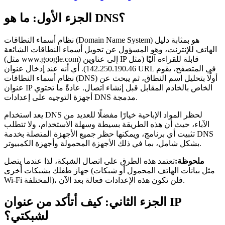
الجزء الأول: ما هو DNS؟
نظام أسماء النطاقات (Domain Name System) هو بمثابة دليل
الهاتف للإنترنت، وهو المسؤول عن تحويل أسماء النطاقات الشائعة
(مثل www.google.com) إلى عناوين IP قابلة للقراءة آليًا (مثل
142.250.190.46). أي أنه عند إدخال عنوان URL في المتصفح، يقوم
نظام أسماء النطاقات (DNS) أولًا بتحليل اسم النطاق، ثم يبحث عن
عنوان IP الخاص بالخادم المقابل قبل إنشاء اتصال. عادةً ما تحتوي
أجهزة التوجيه على إعدادات DNS مدمجة.
يعد استخدام DNS لحظر المواد الإباحية خيارًا مفضلًا للعديد من
الآباء، حيث أن هذه الطريقة بسيطة وسهلة الاستخدام، ولا تتطلب
تثبيت أي برنامج، ويمكنها حظر جميع الأجهزة المتصلة بخدمة DNS
بشكل شامل، بما في ذلك الأجهزة المحمولة وأجهزة الكمبيوتر.
ملحوظة:
تعتمد هذه الطرق على اتصال الشبكة، لذا عندما يتصل
جهاز طفلك بشبكات أخرى (مثل بيانات الهاتف المحمول أو شبكات
Wi-Fi المختلفة)، فلن تكون هذه الإعدادات فعالة بعد الآن.
الجزء الثاني: كيف أتأكد من عنوان IP
لشبكتي؟