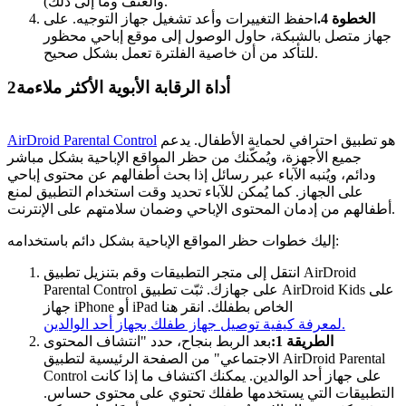
والعنف وما إلى ذلك).
الخطوة 4.
احفظ التغييرات وأعد تشغيل جهاز التوجيه. على
جهاز متصل بالشبكة، حاول الوصول إلى موقع إباحي محظور
للتأكد من أن خاصية الفلترة تعمل بشكل صحيح.
أداة الرقابة الأبوية الأكثر ملاءمة
2
هو تطبيق احترافي لحماية الأطفال. يدعم
AirDroid Parental Control
جميع الأجهزة، ويُمكّنك من حظر المواقع الإباحية بشكل مباشر
ودائم، ويُنبه الآباء عبر رسائل إذا بحث أطفالهم عن محتوى إباحي
على الجهاز. كما يُمكن للآباء تحديد وقت استخدام التطبيق لمنع
أطفالهم من إدمان المحتوى الإباحي وضمان سلامتهم على الإنترنت.
إليك خطوات حظر المواقع الإباحية بشكل دائم باستخدامه:
انتقل إلى متجر التطبيقات وقم بتنزيل تطبيق AirDroid
Parental Control على جهازك. ثبّت تطبيق AirDroid Kids على
جهاز iPhone أو iPad الخاص بطفلك. انقر هنا
لمعرفة كيفية توصيل جهاز طفلك بجهاز أحد الوالدين.
الطريقة 1:
بعد الربط بنجاح، حدد "انتشاف المحتوى
الاجتماعي" من الصفحة الرئيسية لتطبيق AirDroid Parental
Control على جهاز أحد الوالدين. يمكنك اكتشاف ما إذا كانت
التطبيقات التي يستخدمها طفلك تحتوي على محتوى حساس.