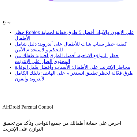
مانع
حظر Roblox على الآيفون والآيباد: أفضل 5 طرق فعالة لحماية
الأطفال
كيفية حظر سناب شات للأطفال على أندرويد: دليل شامل
للتحكم والاستخدام الآمن
حظر المواقع الإباحية: أفضل الطرق لحماية طفلك من
المحتوى الضار على الإنترنت
مخاطر الإنترنت على الأطفال: الأسباب وأفضل سُبل الوقاية
طرق فعّالة لحظر تطبيق انستغرام على الهاتف: دليلك الكامل
لأندرويد وآيفون
AirDroid Parental Control
احرص على حماية أطفالك من جميع النواحي وتأكد من تحقيق
التوازن على الإنترنت