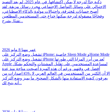
ذكية جدًا لدرجة لا يمكن اكتشافها. في عام 2025، لم يعد التصيد
الاحتيالي على وسائل التواصل الاجتماعي مجرد رسائل مزيفة. لقد
أصبح حسابات مُخترقة، واحتيالات مولّدة بالذكاء الاصطناعي،
وفخاخًا مصقولة لدرجة يمكنها خداع حتى المستخدمين المطلعين
تقنيًا. يشرح...
عمر مهنا
8 مايو 2026
تشغيل وضع التركيز على iPhone: خاصية Sleep Mode وHome Mode
تشغيل وضع التركيز على iPhone يُعد من أبرز المزايا التي طورتها
Apple لمساعدة المستخدمين على تقليل المشتتات والتحكم بشكل
أفضل في وقتهم. ورغم أن هذه الميزة أصبحت متاحة منذ عدة
إصدارات من iOS، إلا أن الكثير من المستخدمين في العالم العربي لا
يعرفون كيفية الاستفادة منها بالشكل الصحيح. ما يميز وضع التركيز
أنه يتيح لك...
عمر مهنا
8 مايو 2026