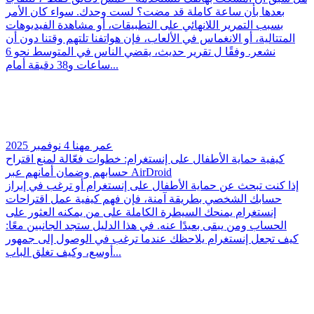
بعدها بأن ساعة كاملة قد مضت؟ لست وحدك. سواء كان الأمر
بسبب التمرير اللانهائي على التطبيقات، أو مشاهدة الفيديوهات
المتتالية، أو الانغماس في الألعاب، فإن هواتفنا تلتهم وقتنا دون أن
نشعر. وفقًا ل تقرير حديث، يقضي الناس في المتوسط نحو 6
ساعات و38 دقيقة أمام...
عمر مهنا
4 نوفمبر 2025
كيفية حماية الأطفال على إنستغرام: خطوات فعّالة لمنع اقتراح
حسابهم وضمان أمانهم عبر AirDroid
إذا كنت تبحث عن حماية الأطفال على إنستغرام أو ترغب في إبراز
حسابك الشخصي بطريقة آمنة، فإن فهم كيفية عمل اقتراحات
إنستغرام يمنحك السيطرة الكاملة على من يمكنه العثور على
الحساب ومن يبقى بعيدًا عنه. في هذا الدليل ستجد الجانبين معًا:
كيف تجعل إنستغرام يلاحظك عندما ترغب في الوصول إلى جمهور
أوسع، وكيف تغلق الباب...