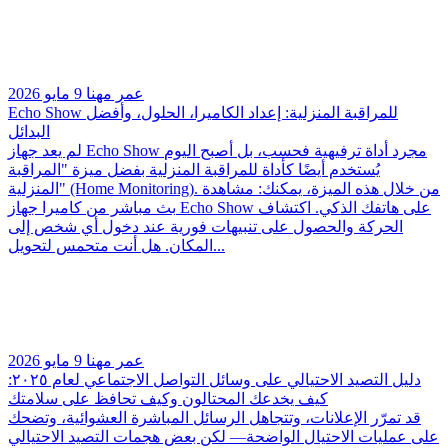
عمر مهنا
9 مايو 2026
Echo Show للمراقبة المنزلية: إعداد الكاميرا، الحلول، وأفضل
البدائل
لم يعد جهاز Echo Show مجرد أداة ترفيهية فحسب، بل أصبح اليوم
يُستخدم أيضًا كأداة للمراقبة المنزلية بفضل ميزة "المراقبة
المنزلية" (Home Monitoring). من خلال هذه الميزة، يمكنك: مشاهدة
بث مباشر من كاميرا جهاز Echo Show على هاتفك الذكي. اكتشاف
الحركة والحصول على تنبيهات فورية عند دخول أي شخص إلى
المكان. هل أنت متحمس لتحويل...
عمر مهنا
9 مايو 2026
دليل التصيد الاحتيالي على وسائل التواصل الاجتماعي لعام ٢٠٢٥:
كيف يخدعك المحتالون وكيف تحافظ على سلامتك
قد تمرّر الإعلانات، وتتجاهل الرسائل المباشرة العشوائية، وتضحك
على عمليات الاحتيال الواضحة— لكن بعض هجمات التصيد الاحتيالي