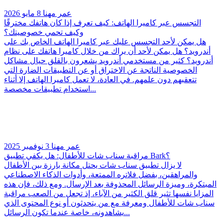
عمر مهنا
8 مايو 2026
التجسس عبر كاميرا الهاتف: كيف تعرف إذا كان هاتفك مخترقًا
وكيف تحمي خصوصيتك؟
هل يمكن لأحد التجسس عليك عبر كاميرا الهاتف الخاص بك على
أندرويد؟ هل يمكن لأحد أن يراك من خلال كاميرا هاتفك على نظام
أندرويد؟ كثير من مستخدمي أندرويد يشعرون بالقلق حيال مشاكل
الخصوصية الناتجة عن الاختراق أو عن التطبيقات الضارة التي
تتعقبهم دون علمهم. في العادة، لا تعمل كاميرا الهاتف إلا أثناء
استخدام تطبيقات مخصصة...
عمر مهنا
3 نوفمبر 2025
مراقبة سناب شات للأطفال: هل يكفي تطبيق Bark؟
لا يزال تطبيق سناب شات يحتل مكانة بارزة بين الأطفال
والمراهقين، بفضل فلاتره الممتعة، وأدوات الذكاء الاصطناعي
المبتكرة، وميزة الرسائل المحذوفة بعد الإرسال. ومع ذلك، فإن هذه
المزايا نفسها تثير قلق الكثير من الآباء، إذ تجعل من الصعب مراقبة
سناب شات للأطفال ومعرفة مع من يتحدثون أو نوع المحتوى الذي
يشاهدونه، خاصة عندما تكون الرسائل...