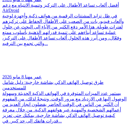
أفضل ألعاب تساعد الأطفال على التركيز وتنمية الانتباه مع دعم
AirDroid
في ظل تزايد المشتتات الرقمية من هواتف ذكية وأجهزة لوحية
وألعاب فيديو، بات من الصعب على الأطفال الحفاظ على تركيزهم
لفترات طويلة. هذا الأمر دفع الكثير من الآباء إلى البحث عن حلول
عملية تساعد أبناءهم على تنمية قدراتهم الذهنية بأسلوب ممتع
وفعّال، ومن أبرز هذه الحلول ألعاب تساعد الأطفال على التركيز،
والتي تجمع بين الترفيه...
عمر مهنا
8 مايو 2026
طرق توصيل الهاتف الذكي بشاشة خارجية: دليل شامل
للمستخدمين
يستمر عدد الميزات المتوفرة في الهواتف الذكية الحديثة وسهولة
الوصول إليها في الازدياد مع مرور الوقت. ونتيجةً لذلك، من المفهوم
أن الكثير من الناس في الوقت الحاضر يفضلون إنجاز العديد من
أعمالهم الشخصية والمهنية عبر هواتفهم الذكية. من خلال معرفة
كيفية توصيل الهاتف الذكي بشاشة خارجية، يمكنك حتى تعزيز
قدرات هاتفك إلى حد كبير. في...