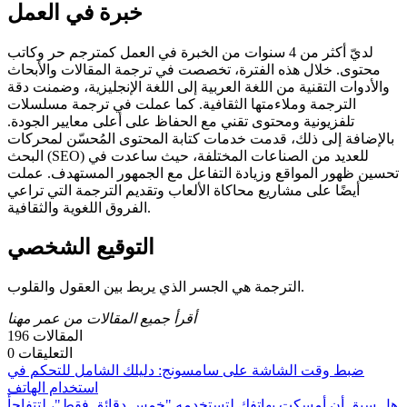
خبرة في العمل
لديّ أكثر من 4 سنوات من الخبرة في العمل كمترجم حر وكاتب
محتوى. خلال هذه الفترة، تخصصت في ترجمة المقالات والأبحاث
والأدوات التقنية من اللغة العربية إلى اللغة الإنجليزية، وضمنت دقة
الترجمة وملاءمتها الثقافية. كما عملت في ترجمة مسلسلات
تلفزيونية ومحتوى تقني مع الحفاظ على أعلى معايير الجودة.
بالإضافة إلى ذلك، قدمت خدمات كتابة المحتوى المُحسّن لمحركات
البحث (SEO) للعديد من الصناعات المختلفة، حيث ساعدت في
تحسين ظهور المواقع وزيادة التفاعل مع الجمهور المستهدف. عملت
أيضًا على مشاريع محاكاة الألعاب وتقديم الترجمة التي تراعي
الفروق اللغوية والثقافية.
التوقيع الشخصي
الترجمة هي الجسر الذي يربط بين العقول والقلوب.
أقرأ جميع المقالات من عمر مهنا
المقالات
196
التعليقات
0
ضبط وقت الشاشة على سامسونج: دليلك الشامل للتحكم في
استخدام الهاتف
هل سبق أن أمسكت بهاتفك لتستخدمه "خمس دقائق فقط"، لتتفاجأ