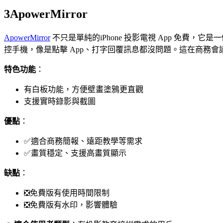
3
ApowerMirror
ApowerMirror
不只是單純的iPhone 投影電視 App 免費
控手機，像是點擊 App、打字回覆訊息都沒問題。這在商務
特色功能
：
有白板功能，方便壁畫塗鴉更直觀
支援實時錄影與截圖
優點
：
✅適合商務簡報、遠距教學等需求
✅畫質穩定、支援高畫質顯示
缺點
：
❎免費版有使用時間限制
❎免費版有水印，影響體驗