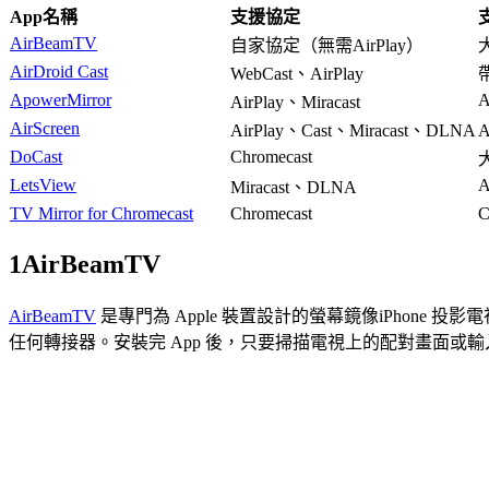
App名稱
支援協定
AirBeamTV
自家協定（無需AirPlay）
AirDroid Cast
WebCast、AirPlay
ApowerMirror
A
AirPlay、Miracast
AirScreen
AirPlay、Cast、Miracast、DLNA
A
DoCast
Chromecast
LetsView
A
Miracast、DLNA
TV Mirror for Chromecast
Chromecast
C
1
AirBeamTV
AirBeamTV
是專門為 Apple 裝置設計的螢幕鏡像iPhone 投影電視
任何轉接器。安裝完 App 後，只要掃描電視上的配對畫面或