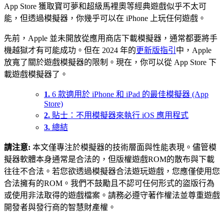
App Store 獲取寶可夢和超級馬裡奧等經典遊戲似乎不太可
能，但透過模擬器，你幾乎可以在 iPhone 上玩任何遊戲。
先前，Apple 並未開放從應用商店下載模擬器，
通常都要將手
機越獄才有可能成功。
但在 2024 年的
更新版指引
中，Apple
放寬了關於遊戲模擬器的限制。現在，你可以從 App Store 下
載遊戲模擬器了。
1.
6 款適用於 iPhone 和 iPad 的最佳模擬器 (App
Store)
2.
貼士：不用模擬器來執行 iOS 應用程式
3.
總結
請注意:
本文僅專注於模擬器的技術層面與性能表現。儘管模
擬器軟體本身通常是合法的，但版權遊戲ROM的散布與下載
往往不合法。若您欲透過模擬器合法遊玩遊戲，您應僅使用您
合法擁有的ROM。我們不鼓勵且不認可任何形式的盜版行為
或使用非法取得的遊戲檔案。請務必遵守著作權法並尊重遊戲
開發者與發行商的智慧財產權。