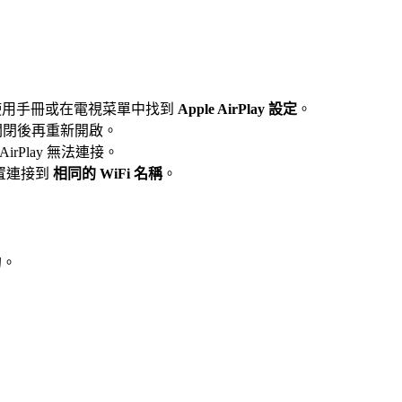
還是先確認使用手冊或在電視菜單中找到
Apple AirPlay 設定
。
ay 關閉後再重新開啟。
rPlay 無法連接。
裝置連接到
相同的 WiFi 名稱
。
的。