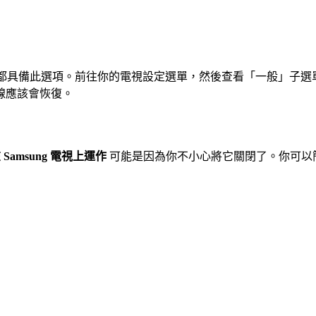
慧電視都具備此選項。前往你的電視設定選單，然後查看「一般」子選單
線應該會恢復。
在 Samsung 電視上運作
可能是因為你不小心將它關閉了。你可以簡單地透過